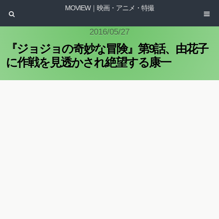
MOVIEW｜映画・アニメ・特撮
2016/05/27
『ジョジョの奇妙な冒険』第9話、由花子
に作戦を見透かされ絶望する康一