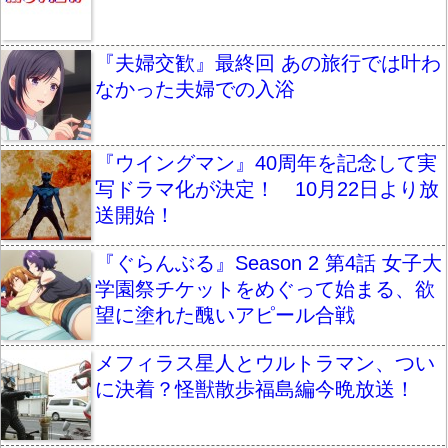
『夫婦交歓』最終回 あの旅行では叶わ
なかった夫婦での入浴
『ウイングマン』40周年を記念して実
写ドラマ化が決定！ 10月22日より放
送開始！
『ぐらんぶる』Season 2 第4話 女子大
学園祭チケットをめぐって始まる、欲
望に塗れた醜いアピール合戦
メフィラス星人とウルトラマン、つい
に決着？怪獣散歩福島編今晩放送！