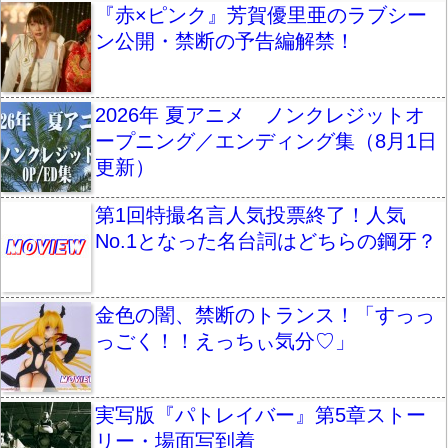
『赤×ピンク』芳賀優里亜のラブシー
ン公開・禁断の予告編解禁！
2026年 夏アニメ ノンクレジットオ
ープニング／エンディング集（8月1日
更新）
第1回特撮名言人気投票終了！人気
No.1となった名台詞はどちらの鋼牙？
金色の闇、禁断のトランス！「すっっ
っごく！！えっちぃ気分♡」
実写版『パトレイバー』第5章ストー
リー・場面写到着