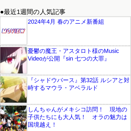
●最近1週間の人気記事
2024年4月 春のアニメ新番組
憂鬱の魔王・アスタロト様のMusic
Videoが公開『sin 七つの大罪』
『シャドウバース』第32話 ルシアと対
峙するマウラ・アベラルド
しんちゃんがメキシコ訪問！ 現地の
子供たちにも大人気！ オラの魅力は
国境越え！