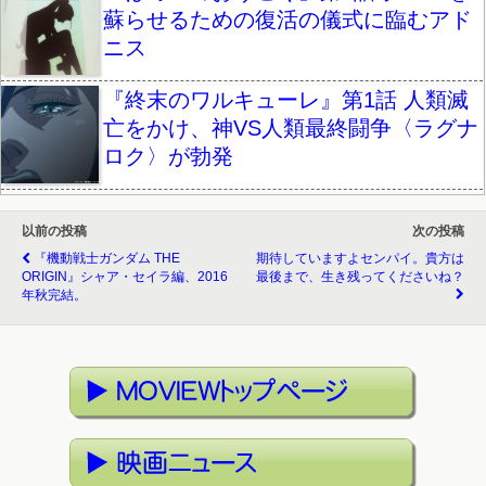
蘇らせるための復活の儀式に臨むアド
ニス
『終末のワルキューレ』第1話 人類滅
亡をかけ、神VS人類最終闘争〈ラグナ
ロク〉が勃発
以前の投稿
次の投稿
『機動戦士ガンダム THE
期待していますよセンパイ。貴方は
ORIGIN』シャア・セイラ編、2016
最後まで、生き残ってくださいね？
年秋完結。