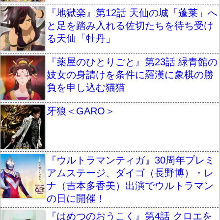
『地獄楽』第12話 天仙の城「蓬莱」へ
と足を踏み入れる佐切たちを待ち受け
る天仙「牡丹」
『薬屋のひとりごと』第23話 緑青館の
妓女の身請けを条件に羅漢に象棋の勝
負を申し込む猫猫
牙狼＜GARO＞
『ウルトラマンティガ』30周年プレミ
アムステージ、ダイゴ（長野博）・レ
ナ（吉本多香美）出演でウルトラマン
の日に開催！
『はめつのおうこく』第4話 クロエを