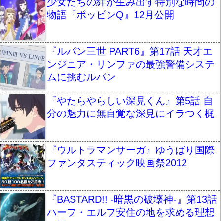
少女たちの絆が生み出す特別な時間の
物語『ポッピンQ』12月公開
『ルパン三世 PART6』第17話 天才エ
ンジニア・リンファの最強警備システ
ムに挑むルパン
『やたらやらしい深見くん』第5話 自
分の魅力に無自覚な深見にイラつく梶
『ウルトラマンサーガ』ゆうばり国際
ファンタスティック映画祭2012
『BASTARD!! -暗黒の破壊神-』第13話
ハーフ・エルフ安住の地を求める理想