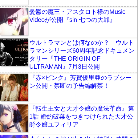
憂鬱の魔王・アスタロト様のMusic
Videoが公開『sin 七つの大罪』
ウルトラマンとは何なのか？ ウルト
ラマンシリーズ60周年記念ドキュメン
タリー『THE ORIGIN OF
ULTRAMAN』7月3日公開
『赤×ピンク』芳賀優里亜のラブシー
ン公開・禁断の予告編解禁！
『転生王女と天才令嬢の魔法革命』第
1話 婚約破棄をつきつけられた天才公
爵令嬢ユフィリア