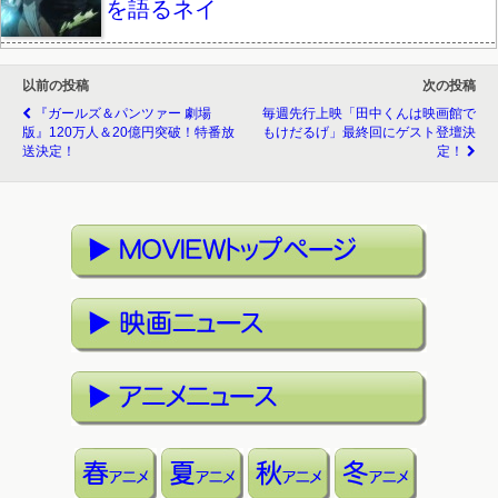
を語るネイ
以前の投稿
次の投稿
『ガールズ＆パンツァー 劇場
毎週先行上映「田中くんは映画館で
版』120万人＆20億円突破！特番放
もけだるげ」最終回にゲスト登壇決
送決定！
定！