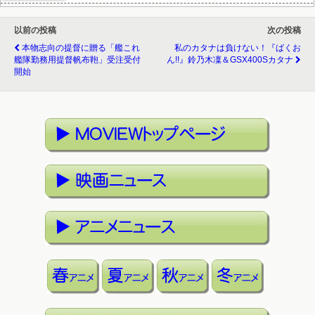
以前の投稿
次の投稿
本物志向の提督に贈る「艦これ
私のカタナは負けない！『ばくお
艦隊勤務用提督帆布鞄」受注受付
ん!!』鈴乃木凜＆GSX400Sカタナ
開始