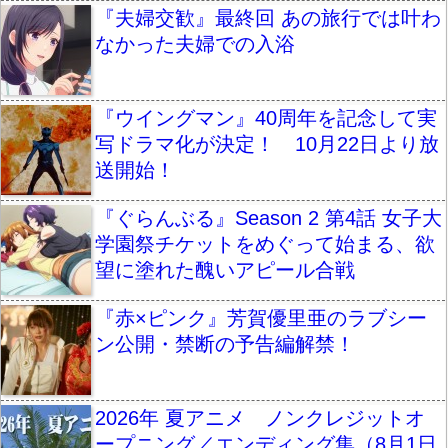
『夫婦交歓』最終回 あの旅行では叶わ
なかった夫婦での入浴
『ウイングマン』40周年を記念して実
写ドラマ化が決定！ 10月22日より放
送開始！
『ぐらんぶる』Season 2 第4話 女子大
学園祭チケットをめぐって始まる、欲
望に塗れた醜いアピール合戦
『赤×ピンク』芳賀優里亜のラブシー
ン公開・禁断の予告編解禁！
2026年 夏アニメ ノンクレジットオ
ープニング／エンディング集（8月1日