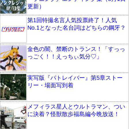
更新）
第1回特撮名言人気投票終了！人気
No.1となった名台詞はどちらの鋼牙？
金色の闇、禁断のトランス！「すっっ
っごく！！えっちぃ気分♡」
実写版『パトレイバー』第5章ストー
リー・場面写到着
メフィラス星人とウルトラマン、つい
に決着？怪獣散歩福島編今晩放送！