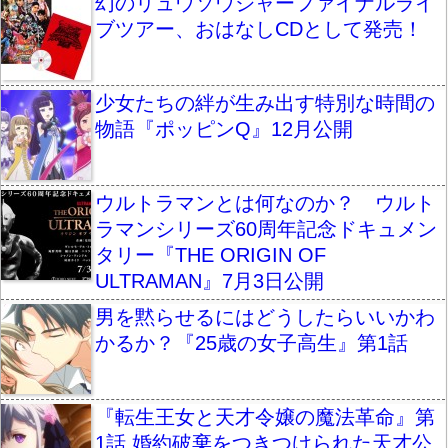
幻のリュウソウジャーファイナルライ
ブツアー、おはなしCDとして発売！
少女たちの絆が生み出す特別な時間の
物語『ポッピンQ』12月公開
ウルトラマンとは何なのか？ ウルト
ラマンシリーズ60周年記念ドキュメン
タリー『THE ORIGIN OF
ULTRAMAN』7月3日公開
男を黙らせるにはどうしたらいいかわ
かるか？『25歳の女子高生』第1話
『転生王女と天才令嬢の魔法革命』第
1話 婚約破棄をつきつけられた天才公