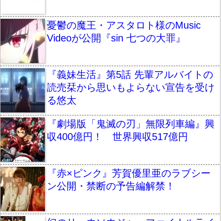
憂鬱の魔王・アスタロト様のMusic
Videoが公開『sin 七つの大罪』
『義妹生活』第5話 先輩アルバイトの
読売栞から思いもよらない宣告を受け
る悠太
『劇場版「鬼滅の刃」無限列車編』興
収400億円！ 世界興収517億円
『赤×ピンク』芳賀優里亜のラブシー
ン公開・禁断の予告編解禁！