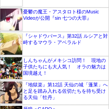
憂鬱の魔王・アスタロト様のMusic
Videoが公開『sin 七つの大罪』
『シャドウバース』第32話 ルシアと対
峙するマウラ・アベラルド
しんちゃんがメキシコ訪問！ 現地の
子供たちにも大人気！ オラの魅力は
国境越え！
『地獄楽』第12話 天仙の城「蓬莱」へ
と足を踏み入れる佐切たちを待ち受け
る天仙「牡丹」