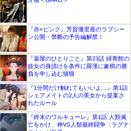
牙狼＜GARO＞
『赤×ピンク』芳賀優里亜のラブシー
ン公開・禁断の予告編解禁！
『薬屋のひとりごと』第23話 緑青館の
妓女の身請けを条件に羅漢に象棋の勝
負を申し込む猫猫
『1分間だけ触れてもいいよ…』第1話
シェアメイトの2人の美女から提案さ
れたルール
『終末のワルキューレ』第1話 人類滅
亡をかけ、神VS人類最終闘争〈ラグナ