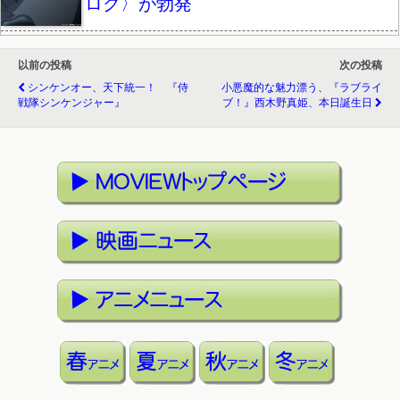
ロク〉が勃発
以前の投稿
次の投稿
シンケンオー、天下統一！ 『侍
小悪魔的な魅力漂う、『ラブライ
戦隊シンケンジャー』
ブ！』西木野真姫、本日誕生日