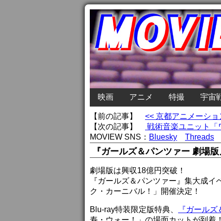
映画
アニメ
特撮
宇宙
【前の記事】
<< 京都アニメーシ
【次の記事】
戦術音楽ユニット「ワルキュ
MOVIEW SNS：
Bluesky
Threads
『ガールズ＆パンツァー 劇場版
劇場版は興収18億円突破！
『ガールズ＆パンツァー』集大成イベ
ク・カーニバル！」開催決定！
Blu-ray特装限定版特典、
『ガールズ
寿・ウォー！」の場面カットが到着