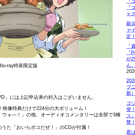
『ゴ
『ゴ
ャ
新
ァ
定
「
『P
が
ん
u-ray特装限定版
202
20
プ
新
「DVD」には上記申込券の封入はございません。
ゴ
載！映像特典だけで224分の大ボリューム！
突
・ウォ―！」の他、オーディオコメンタリーは全部で3種
ス
禁
のうた「おいらボコだぜ！」のCDが付属！
君