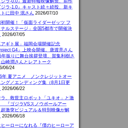
ジラ-0.0』最新特報映像解禁、前作
ジラ-1.0』キャスト続々続投、新キ
ストに田中 泯さん
2026/07/10
潟初開催！「仮面ライダーゼッツ フ
イナルステージ」全国5都市で開催決
！
2026/07/05
真アギト展」福岡会場開催記念
roject G4』上映会開催。唐渡亮さん
25年振りに舞台挨拶登壇、賀集利樹さ
、山崎潤さんとレアトーク
6/06/24
26年 夏アニメ ノンクレジットオー
ニング／エンディング集（8月1日更
）
2026/06/22
ジラ、救世主ロボット「ユキオ」と激
！ 『ゴジラVSスノウボールアー
』超激突ビジュアル＆特別映像が解
！
2026/06/18
はヒーローになれる『僕のヒーローア