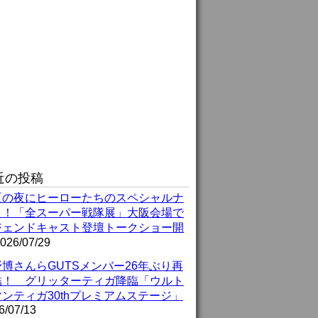
近の投稿
夏の夜にヒーローたちのスペシャルナ
ト！「全スーパー戦隊展」大阪会場で
ジェンドキャスト登壇トークショー開
026/07/29
博さんらGUTSメンバー26年ぶり再
結！ グリッターティガ降臨「ウルト
ンティガ30thプレミアムステージ」
6/07/13