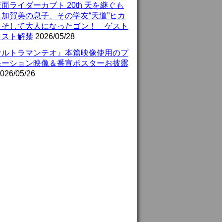
面ライダーカブト 20th 天を継ぐも
』加賀美の息子、その学友“天道”ヒカ
、そして大人になったゴン！ ゲスト
ャスト解禁
2026/05/28
ウルトラマンテオ』本篇映像使用のプ
モーション映像＆番宣ポスターお披露
026/05/26