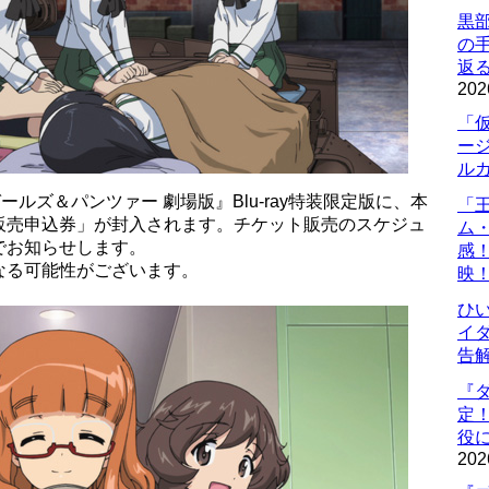
黒
の
返
202
「
ー
ル
ルズ＆パンツァー 劇場版』Blu-ray特装限定版に、本
「
販売申込券」が封入されます。チケット販売のスケジュ
ム
でお知らせします。
感
なる可能性がございます。
映
ひ
イダ
告
『
定
役に
202