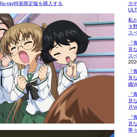
u-ray特装限定版を購入する
カデ
UL
私
タ
ス
『
見
ス
202
『
見
織V
『
見
月V
『
見
寧々