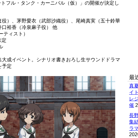
ートフル・タンク・カーニバル（仮）」の開催が決定し
ほ役）、茅野愛衣（武部沙織役）、尾崎真実（五十鈴華
口裕香（冷泉麻子役） 他
アーティスト）
未定
ル
集大成イベント。シナリオ書きおろし生サウンドドラマ
を予定
最
真
イ
レ
催
2
長野
集
ラマ
202