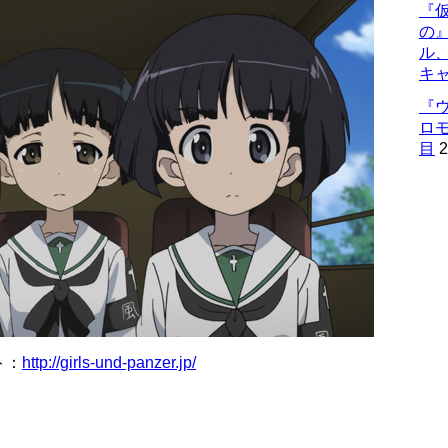
『仮
の
ル
キ
『
ロ
目
2
ト：
http://girls-und-panzer.jp/