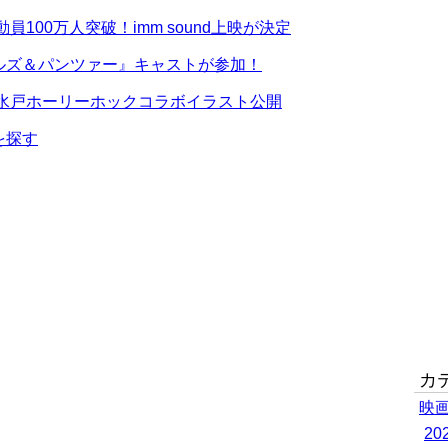
100万人突破！imm sound上映が決定
ルズ＆パンツァー』キャストが参加！
』水戸ホーリーホックコラボイラスト公開
を探す
カ
映
2