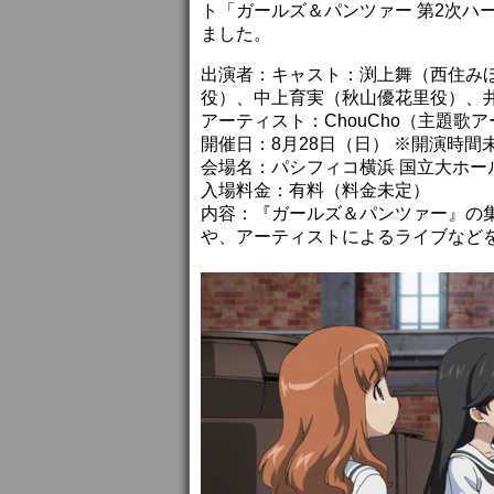
ト「ガールズ＆パンツァー 第2次ハ
ました。
出演者：キャスト：渕上舞（西住み
役）、中上育実（秋山優花里役）、井
アーティスト：ChouCho（主題歌
開催日：8月28日（日） ※開演時間
会場名：パシフィコ横浜 国立大ホー
入場料金：有料（料金未定）
内容：『ガールズ＆パンツァー』の
や、アーティストによるライブなど