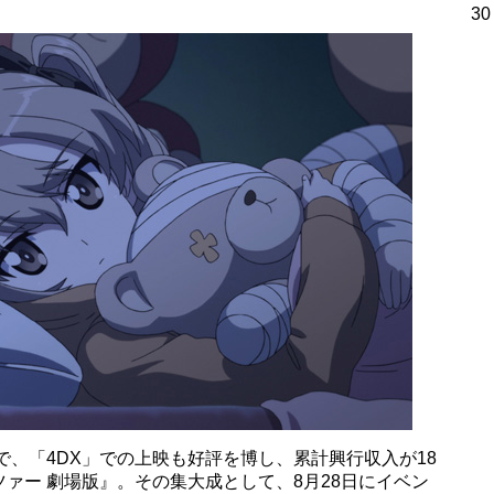
30
で、「4DX」での上映も好評を博し、累計興行収入が18
ァー 劇場版』。その集大成として、8月28日にイベン