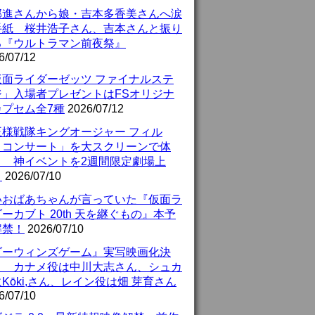
部進さんから娘・吉本多香美さんへ涙
手紙 桜井浩子さん、吉本さんと振り
る『ウルトラマン前夜祭』
6/07/12
仮面ライダーゼッツ ファイナルステ
ジ」入場者プレゼントはFSオリジナ
カプセム全7種
2026/07/12
王様戦隊キングオージャー フィル
・コンサート」を大スクリーンで体
！ 神イベントを2週間限定劇場上
！
2026/07/10
いおばあちゃんが言っていた『仮面ラ
ーカブト 20th 天を継ぐもの』本予
解禁！
2026/07/10
ダーウィンズゲーム』実写映画化決
！ カナメ役は中川大志さん、シュカ
Kōki,さん、レイン役は畑 芽育さん
6/07/10