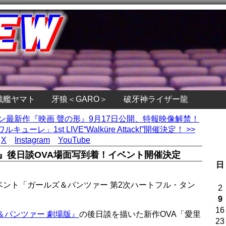
戦艦ヤマト
牙狼＜GARO＞
破牙神ライザー龍
ョン最新作『映画 聲の形』9月17日公開、特報映像解禁！
ーレ」1st LIVE“Walküre Attack!”開催決定！ >>
X
Instagram
YouTube
』後日談OVA場面写到着！イベント開催決定
日
ント「ガールズ＆パンツァー 第2次ハートフル・タン
2
9
16
＆パンツァー 劇場版』
の後日談を描いた新作OVA「愛里
23
！