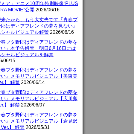
ミア』アニメ10周年特別映像“PLUS
TRA MOVIE”公開
2026/06/16
が来たから、もう大丈夫です『青春ブ
野郎はディアフレンドの夢を見ない』
ペシャルビジュアル解禁
2026/06/16
青春ブタ野郎はディアフレンドの夢を
ない』本予告解禁、明日6月16日には
ペシャルビジュアルを解禁
6/06/15
青春ブタ野郎はディアフレンドの夢を
ない』メモリアルビジュアル【美東美
er.】 解禁
2026/06/14
青春ブタ野郎はディアフレンドの夢を
ない』メモリアルビジュアル【広川卯
er.】 解禁
2026/06/07
青春ブタ野郎はディアフレンドの夢を
ない』メモリアルビジュアル【岩見沢
Ver.】 解禁
2026/05/31