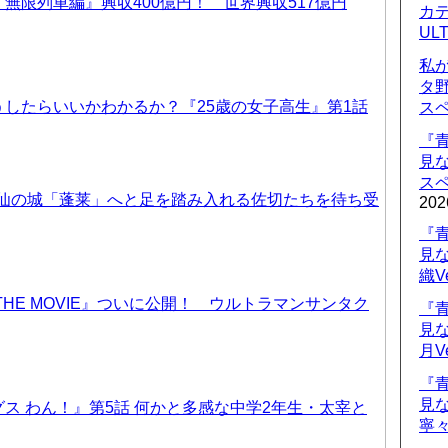
無限列車編』興収400億円！ 世界興収517億円
カデ
UL
私
タ
したらいいかわかるか？『25歳の女子高生』第1話
ス
『
見
ス
天仙の城「蓬莱」へと足を踏み入れる佐切たちを待ち受
202
『
見
織V
THE MOVIE』ついに公開！ ウルトラマンサンタク
『
見
月V
『
見
ス わん！』第5話 何かと多感な中学2年生・太宰と
寧々