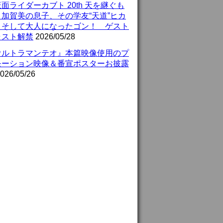
面ライダーカブト 20th 天を継ぐも
』加賀美の息子、その学友“天道”ヒカ
、そして大人になったゴン！ ゲスト
ャスト解禁
2026/05/28
ウルトラマンテオ』本篇映像使用のプ
モーション映像＆番宣ポスターお披露
026/05/26