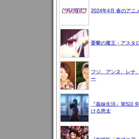
2024年4月 春のア
憂鬱の魔王・アスタロト様
フジ、アンヌ、レナ
ー
『義妹生活』第5話 
ける悠太