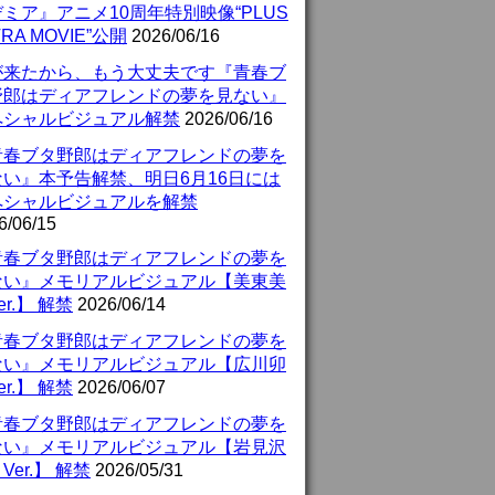
ミア』アニメ10周年特別映像“PLUS
TRA MOVIE”公開
2026/06/16
が来たから、もう大丈夫です『青春ブ
野郎はディアフレンドの夢を見ない』
ペシャルビジュアル解禁
2026/06/16
青春ブタ野郎はディアフレンドの夢を
ない』本予告解禁、明日6月16日には
ペシャルビジュアルを解禁
6/06/15
青春ブタ野郎はディアフレンドの夢を
ない』メモリアルビジュアル【美東美
er.】 解禁
2026/06/14
青春ブタ野郎はディアフレンドの夢を
ない』メモリアルビジュアル【広川卯
er.】 解禁
2026/06/07
青春ブタ野郎はディアフレンドの夢を
ない』メモリアルビジュアル【岩見沢
Ver.】 解禁
2026/05/31