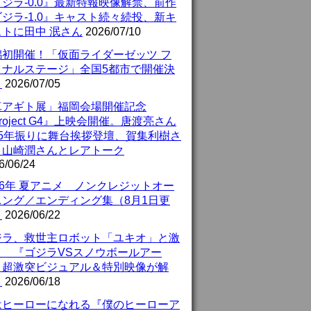
ジラ-0.0』最新特報映像解禁、前作
ジラ-1.0』キャスト続々続投、新キ
ストに田中 泯さん
2026/07/10
潟初開催！「仮面ライダーゼッツ フ
イナルステージ」全国5都市で開催決
！
2026/07/05
真アギト展」福岡会場開催記念
roject G4』上映会開催。唐渡亮さん
25年振りに舞台挨拶登壇、賀集利樹さ
、山崎潤さんとレアトーク
6/06/24
26年 夏アニメ ノンクレジットオー
ニング／エンディング集（8月1日更
）
2026/06/22
ジラ、救世主ロボット「ユキオ」と激
！ 『ゴジラVSスノウボールアー
』超激突ビジュアル＆特別映像が解
！
2026/06/18
はヒーローになれる『僕のヒーローア