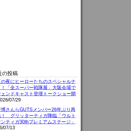
近の投稿
夏の夜にヒーローたちのスペシャルナ
ト！「全スーパー戦隊展」大阪会場で
ジェンドキャスト登壇トークショー開
026/07/29
博さんらGUTSメンバー26年ぶり再
結！ グリッターティガ降臨「ウルト
ンティガ30thプレミアムステージ」
6/07/13