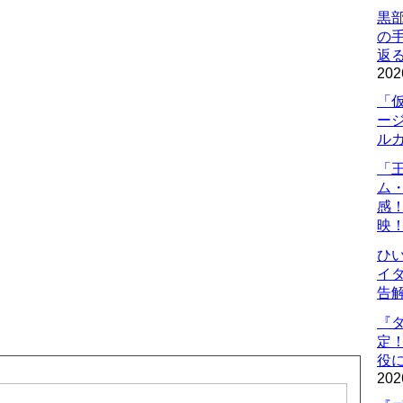
黒
の
返
202
「
ー
ル
「
ム
感
映
ひ
イダ
告
『
定
役に
202