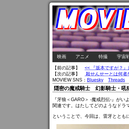
映画
アニメ
特撮
宇宙
【前の記事】
<< 『坂本ですが？
【次の記事】
殺せんせーとは何者な
MOVIEW SNS：
Bluesky
Threads
隠密の魔戒騎士 幻影騎士・吼
『牙狼＜GARO＞ -魔戒烈伝-』
関連です。はたしてどのようなドラ
ということで、今回は、雷牙ととも