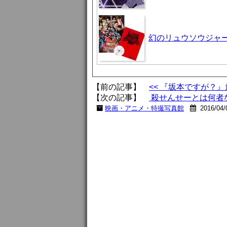
幻のリュウソウジャ
【前の記事】
<< 『坂本ですが？
【次の記事】
殺せんせーとは何者な
映画・アニメ・特撮写真館
2016/04/