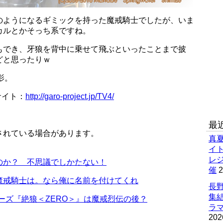
のようになるギミックを持った魔戒騎士でしたが、いま
カルとかそっち系ですね。
もでき、牙狼を背中に乗せて飛ぶといったことまで披
どと思ったりｗ
撮影。
サイト：
http://garo-project.jp/TV4/
最
されている場合があります。
真
イ
レ
のか？ 不思議でしかたない！
催
2
魔戒騎士は。なら俺に名前を付けてくれ
長野
集
ーズ『絶狼＜ZERO＞』は魔戒烈伝の後？
ラマ
202