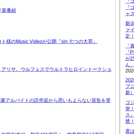
『ゴ
『ゴ
ニメ新番組
ャ
新
ァ
定
のMusic Videoが公開『sin 七つの大罪』
「
『P
が
ん
、アリサ。ウルフェスでウルトラヒロイントークショ
202
20
プ
新
先輩アルバイトの読売栞から思いもよらない宣告を受
ゴ
突
ス
禁
君