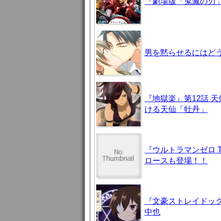
『劇場版「鬼滅の刃」
男を黙らせるにはどう
『地獄楽』第12話 
ける天仙「牡丹」
『ウルトラマンゼロ 
ロースも登場！！
『文豪ストレイドッグ
中也