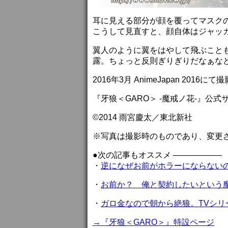
耳に見える部分が顔を覆ってマスク
こうして見直すと、顔自体はジャッ
翼人のように翼をはやして飛ぶこと
露。ちょっと反則ぎりぎりだなぁな
2016年3月 AnimeJapan 2016にて
『牙狼＜GARO＞ -魔戒ノ花-』公式
©2014 雨宮慶太／東北新社
※写真は撮影時のものであり、変更
●次の記事もオススメ ——————
・
逆になぜお前がホラーにならない
・
お前か？ 俺と契約したいという
・
ガロ金なので朝から絶狼。TVシリ
→『牙狼＜GARO＞』特設ページ