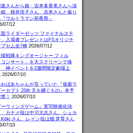
部進さんから娘・吉本多香美さんへ涙
手紙 桜井浩子さん、吉本さんと振り
る『ウルトラマン前夜祭』
6/07/12
仮面ライダーゼッツ ファイナルステ
ジ」入場者プレゼントはFSオリジナ
カプセム全7種
2026/07/12
王様戦隊キングオージャー フィル
・コンサート」を大スクリーンで体
！ 神イベントを2週間限定劇場上
！
2026/07/10
いおばあちゃんが言っていた『仮面ラ
ーカブト 20th 天を継ぐもの』本予
解禁！
2026/07/10
ダーウィンズゲーム』実写映画化決
！ カナメ役は中川大志さん、シュカ
Kōki,さん、レイン役は畑 芽育さん
6/07/10