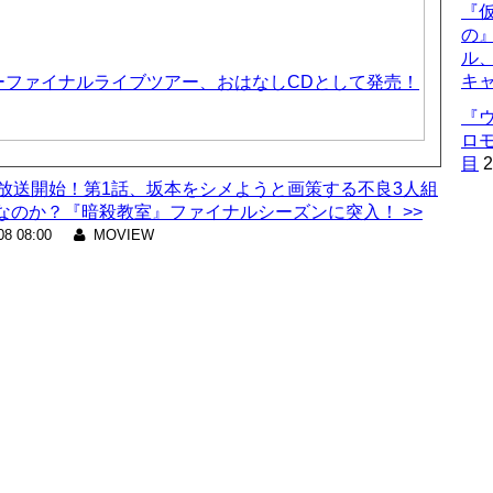
『仮
の
ル
キ
ーファイナルライブツアー、おはなしCDとして発売！
『
ロ
目
2
』放送開始！第1話、坂本をシメようと画策する不良3人組
のか？『暗殺教室』ファイナルシーズンに突入！ >>
08 08:00
MOVIEW