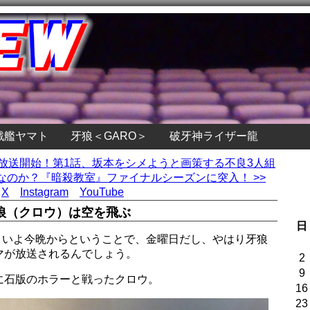
戦艦ヤマト
牙狼＜GARO＞
破牙神ライザー龍
』放送開始！第1話、坂本をシメようと画策する不良3人組
のか？『暗殺教室』ファイナルシーズンに突入！ >>
X
Instagram
YouTube
狼（クロウ）は空を飛ぶ
日
がいよいよ今晩からということで、金曜日だし、やはり牙狼
マが放送されるんでしょう。
2
9
に石版のホラーと戦ったクロウ。
16
23