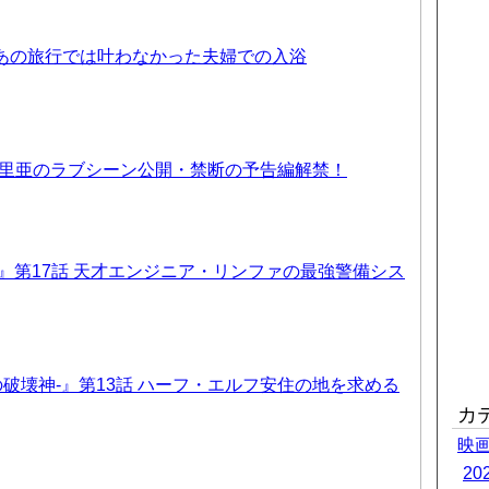
 あの旅行では叶わなかった夫婦での入浴
優里亜のラブシーン公開・禁断の予告編解禁！
T6』第17話 天才エンジニア・リンファの最強警備シス
-暗黒の破壊神-』第13話 ハーフ・エルフ安住の地を求める
カ
映
2