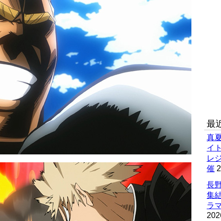
最
真
イ
レ
催
2
長野
集
ラマ
202