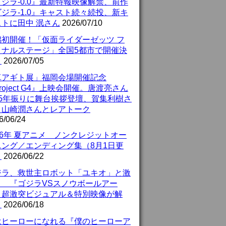
ジラ-0.0』最新特報映像解禁、前作
ジラ-1.0』キャスト続々続投、新キ
ストに田中 泯さん
2026/07/10
潟初開催！「仮面ライダーゼッツ フ
イナルステージ」全国5都市で開催決
！
2026/07/05
真アギト展」福岡会場開催記念
roject G4』上映会開催。唐渡亮さん
25年振りに舞台挨拶登壇、賀集利樹さ
、山崎潤さんとレアトーク
6/06/24
26年 夏アニメ ノンクレジットオー
ニング／エンディング集（8月1日更
）
2026/06/22
ジラ、救世主ロボット「ユキオ」と激
！ 『ゴジラVSスノウボールアー
』超激突ビジュアル＆特別映像が解
！
2026/06/18
はヒーローになれる『僕のヒーローア