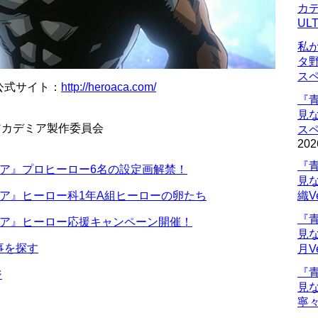
カデ
UL
私
タ
ス
公式サイト：
http://heroaca.com/
『
見
アカデミア製作委員会
ス
202
『
ア』プロヒーロー6名の設定画解禁！
見
ア』ヒーロー科1年A組ヒーローの卵たち
織V
『
ミア』ヒーロー応援キャンペーン開催！
見
事を探す
月V
『
ジ
見
寧々