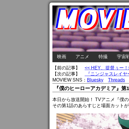
映画
アニメ
特撮
宇宙
【前の記事】
<< HEY、提督ぅ
【次の記事】
『ニンジャスレイヤー
MOVIEW SNS：
Bluesky
Threads
『僕のヒーローアカデミア』第
本日から放送開始！ TVアニメ『僕
その第1話のあらすじと場面カット