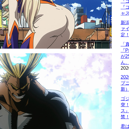
『ゴ
『ゴ
ャ
新
ァ
定
「
『P
が
ん
202
20
プ
新
ゴ
突
ス
禁
君