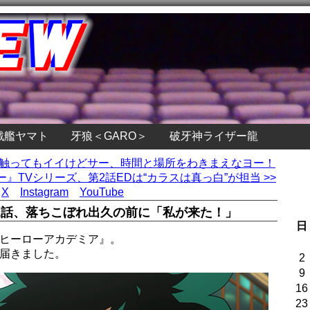
戦艦ヤマト
牙狼＜GARO＞
破牙神ライザー龍
ー！触ってもイイけどサー、時間と場所をわきまえなヨー！
』TVシリーズ、第2話EDは“カラスは真っ白”が担当 >>
X
Instagram
YouTube
1話、落ちこぼれ出久の前に「私が来た！」
日
のヒーローアカデミア』。
が届きました。
2
9
16
23