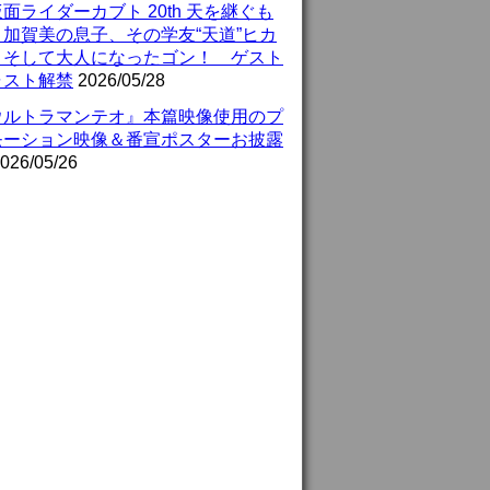
面ライダーカブト 20th 天を継ぐも
』加賀美の息子、その学友“天道”ヒカ
、そして大人になったゴン！ ゲスト
ャスト解禁
2026/05/28
ウルトラマンテオ』本篇映像使用のプ
モーション映像＆番宣ポスターお披露
026/05/26