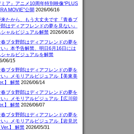
ミア』アニメ10周年特別映像“PLUS
TRA MOVIE”公開
2026/06/16
が来たから、もう大丈夫です『青春ブ
野郎はディアフレンドの夢を見ない』
ペシャルビジュアル解禁
2026/06/16
青春ブタ野郎はディアフレンドの夢を
ない』本予告解禁、明日6月16日には
ペシャルビジュアルを解禁
6/06/15
青春ブタ野郎はディアフレンドの夢を
ない』メモリアルビジュアル【美東美
er.】 解禁
2026/06/14
青春ブタ野郎はディアフレンドの夢を
ない』メモリアルビジュアル【広川卯
er.】 解禁
2026/06/07
青春ブタ野郎はディアフレンドの夢を
ない』メモリアルビジュアル【岩見沢
Ver.】 解禁
2026/05/31