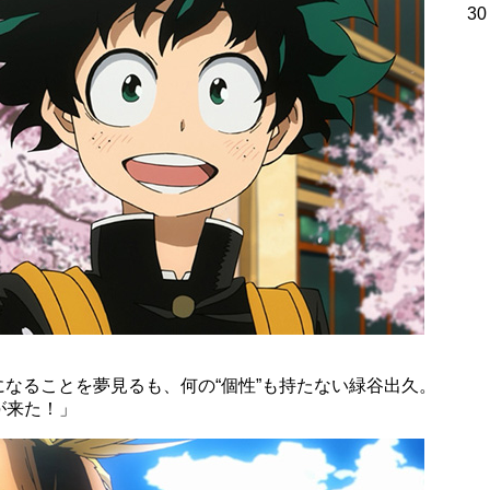
30
になることを夢見るも、何の“個性”も持たない緑谷出久。
が来た！」