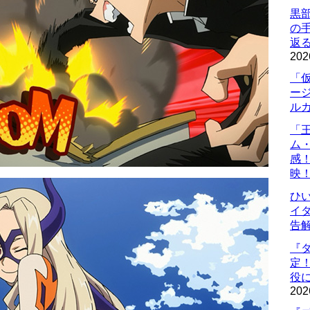
黒
の
返
202
「
ー
ル
「
ム
感
映
ひ
イダ
告
『
定
役に
202