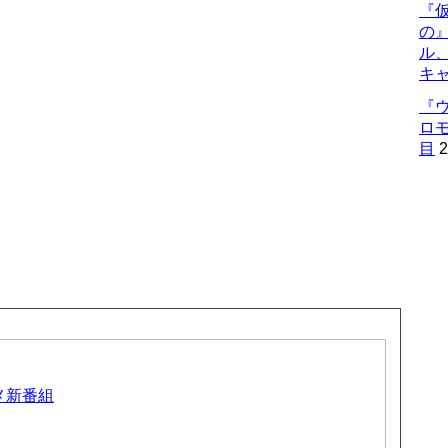
『仮
の
ル
キ
『
ロ
目
2
ニメ新番組