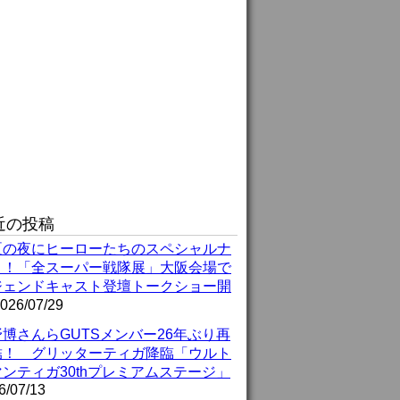
近の投稿
夏の夜にヒーローたちのスペシャルナ
ト！「全スーパー戦隊展」大阪会場で
ジェンドキャスト登壇トークショー開
026/07/29
博さんらGUTSメンバー26年ぶり再
結！ グリッターティガ降臨「ウルト
ンティガ30thプレミアムステージ」
6/07/13