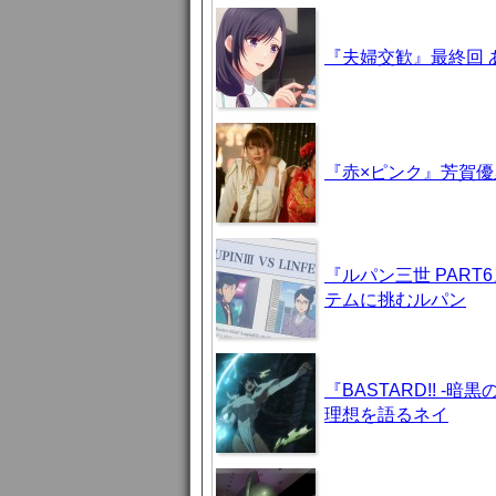
『夫婦交歓』最終回
『赤×ピンク』芳賀
『ルパン三世 PAR
テムに挑むルパン
『BASTARD!! 
理想を語るネイ