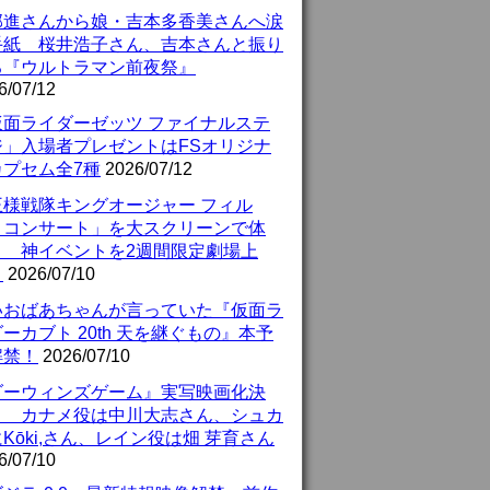
部進さんから娘・吉本多香美さんへ涙
手紙 桜井浩子さん、吉本さんと振り
る『ウルトラマン前夜祭』
6/07/12
仮面ライダーゼッツ ファイナルステ
ジ」入場者プレゼントはFSオリジナ
カプセム全7種
2026/07/12
王様戦隊キングオージャー フィル
・コンサート」を大スクリーンで体
！ 神イベントを2週間限定劇場上
！
2026/07/10
いおばあちゃんが言っていた『仮面ラ
ーカブト 20th 天を継ぐもの』本予
解禁！
2026/07/10
ダーウィンズゲーム』実写映画化決
！ カナメ役は中川大志さん、シュカ
Kōki,さん、レイン役は畑 芽育さん
6/07/10