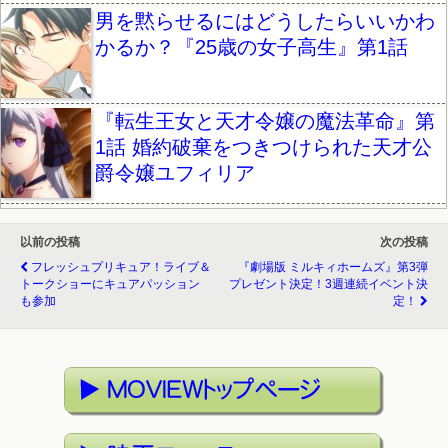
男を黙らせるにはどうしたらいいかわ
かるか？『25歳の女子高生』第1話
『転生王女と天才令嬢の魔法革命』第
1話 婚約破棄をつきつけられた天才公
爵令嬢ユフィリア
以前の投稿
次の投稿
フレッシュプリキュア！ライブ＆
『劇場版 ミルキィホームズ』第3弾
トークショーにキュアパッション
プレゼント決定！3週連続イベント決
も参加
定！