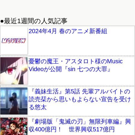
●最近1週間の人気記事
2024年4月 春のアニメ新番組
憂鬱の魔王・アスタロト様のMusic
Videoが公開『sin 七つの大罪』
『義妹生活』第5話 先輩アルバイトの
読売栞から思いもよらない宣告を受け
る悠太
『劇場版「鬼滅の刃」無限列車編』興
収400億円！ 世界興収517億円