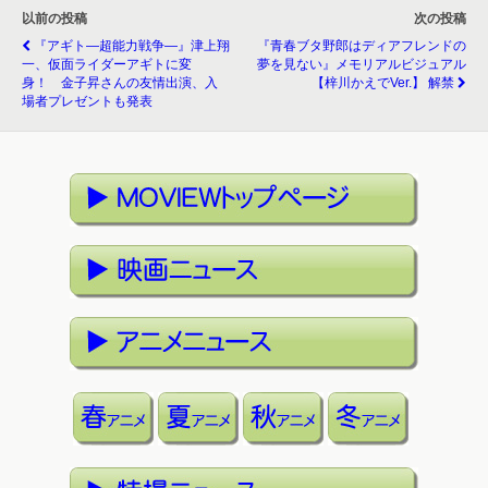
以前の投稿
次の投稿
『アギト―超能力戦争―』津上翔
『青春ブタ野郎はディアフレンドの
一、仮面ライダーアギトに変
夢を見ない』メモリアルビジュアル
身！ 金子昇さんの友情出演、入
【梓川かえでVer.】 解禁
場者プレゼントも発表