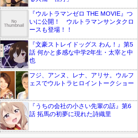
『ウルトラマンゼロ THE MOVIE』つ
いに公開！ ウルトラマンサンタクロ
ースも登場！！
『文豪ストレイドッグス わん！』第5
話 何かと多感な中学2年生・太宰と中
也
フジ、アンヌ、レナ、アリサ。ウルフ
ェスでウルトラヒロイントークショー
『うちの会社の小さい先輩の話』第6
話 拓馬の初夢に現れた詩織里