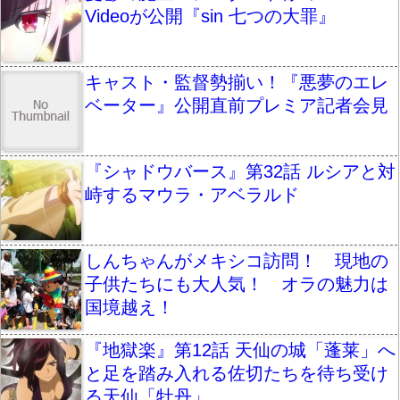
Videoが公開『sin 七つの大罪』
キャスト・監督勢揃い！『悪夢のエレ
ベーター』公開直前プレミア記者会見
『シャドウバース』第32話 ルシアと対
峙するマウラ・アベラルド
しんちゃんがメキシコ訪問！ 現地の
子供たちにも大人気！ オラの魅力は
国境越え！
『地獄楽』第12話 天仙の城「蓬莱」へ
と足を踏み入れる佐切たちを待ち受け
る天仙「牡丹」