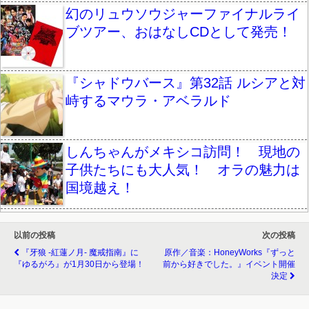
幻のリュウソウジャーファイナルライ
ブツアー、おはなしCDとして発売！
『シャドウバース』第32話 ルシアと対
峙するマウラ・アベラルド
しんちゃんがメキシコ訪問！ 現地の
子供たちにも大人気！ オラの魅力は
国境越え！
以前の投稿
次の投稿
『牙狼 -紅蓮ノ月- 魔戒指南』に
原作／音楽：HoneyWorks『ずっと
『ゆるがろ』が1月30日から登場！
前から好きでした。』イベント開催
決定