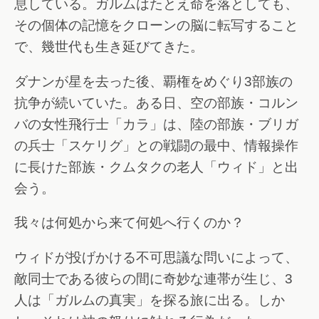
息している。ガルムはたとえ命を落としても、
その個体の記憶をクローンの脳に転写すること
で、幾世代も生き延びてきた。
ダナンが星を去った後、覇権をめぐり3部族の
抗争が続いていた。ある日、空の部族・コルン
バの女性飛行士「カラ」は、陸の部族・ブリガ
の兵士「スケリグ」との戦闘の最中、情報操作
に長けた部族・クムタクの老人「ウィド」と出
会う。
我々は何処から来て何処へ行くのか？
ウィドが投げかける不可思議な問いによって、
敵同士である彼らの間に奇妙な連帯が生じ、3
人は「ガルムの真実」を探る旅に出る。しか