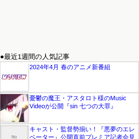
●最近1週間の人気記事
2024年4月 春のアニメ新番組
憂鬱の魔王・アスタロト様のMusic
Videoが公開『sin 七つの大罪』
キャスト・監督勢揃い！『悪夢のエレ
ベーター』公開直前プレミア記者会見