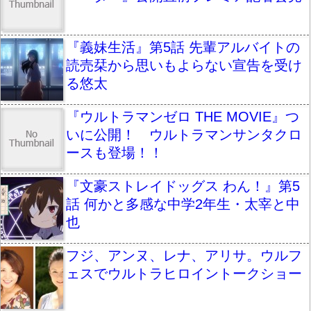
『義妹生活』第5話 先輩アルバイトの
読売栞から思いもよらない宣告を受け
る悠太
『ウルトラマンゼロ THE MOVIE』つ
いに公開！ ウルトラマンサンタクロ
ースも登場！！
『文豪ストレイドッグス わん！』第5
話 何かと多感な中学2年生・太宰と中
也
フジ、アンヌ、レナ、アリサ。ウルフ
ェスでウルトラヒロイントークショー