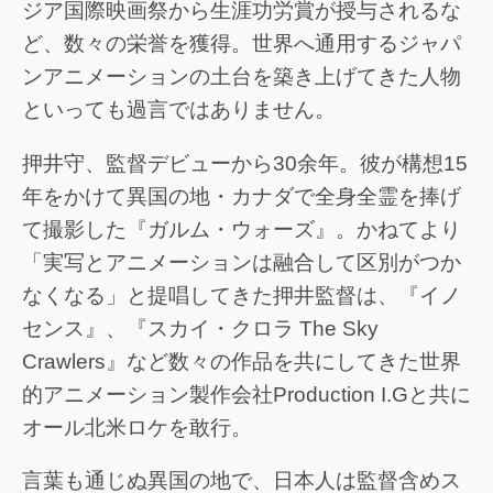
ジア国際映画祭から生涯功労賞が授与されるな
ど、数々の栄誉を獲得。世界へ通用するジャパ
ンアニメーションの土台を築き上げてきた人物
といっても過言ではありません。
押井守、監督デビューから30余年。彼が構想15
年をかけて異国の地・カナダで全身全霊を捧げ
て撮影した『ガルム・ウォーズ』。かねてより
「実写とアニメーションは融合して区別がつか
なくなる」と提唱してきた押井監督は、『イノ
センス』、『スカイ・クロラ The Sky
Crawlers』など数々の作品を共にしてきた世界
的アニメーション製作会社Production I.Gと共に
オール北米ロケを敢行。
言葉も通じぬ異国の地で、日本人は監督含めス