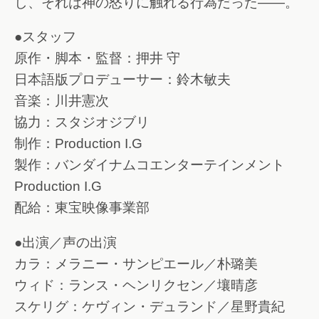
し、それは神の怒りに触れる行為だった――。
●スタッフ
原作・脚本・監督：押井 守
日本語版プロデューサー：鈴木敏夫
音楽：川井憲次
協力：スタジオジブリ
制作：Production I.G
製作：バンダイナムコエンターテインメント
Production I.G
配給：東宝映像事業部
●出演／声の出演
カラ：メラニー・サンピエール／朴璐美
ウィド：ランス・ヘンリクセン／壤晴彦
スケリグ：ケヴィン・デュランド／星野貴紀