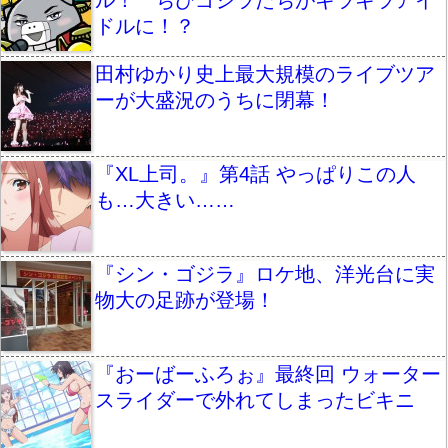
ル！ ちびゴジラたちがキラキラアイ
ドルに！？
田村ゆかり史上最大規模のライブツア
ーが大盛況のうちに閉幕！
『XL上司。』第4話 やっぱりこの人
も…大きい……
『シン・ゴジラ』ロケ地、洋光台に実
物大の足跡が登場！
『おーばーふろぉ』最終回 ウォーター
スライダーで外れてしまったビキニ