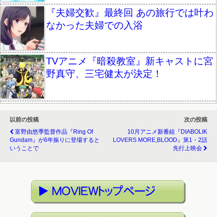
『夫婦交歓』最終回 あの旅行では叶わ
なかった夫婦での入浴
TVアニメ『暗殺教室』新キャストに宮
野真守、三宅健太が決定！
以前の投稿
次の投稿
富野由悠季監督作品『Ring Of
10月アニメ新番組『DIABOLIK
Gundam』が6年振りに登場すると
LOVERS MORE,BLOOD』第1・2話
いうことで
先行上映会