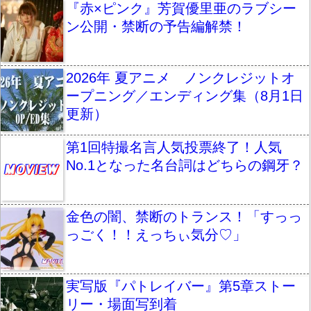
『赤×ピンク』芳賀優里亜のラブシー
ン公開・禁断の予告編解禁！
2026年 夏アニメ ノンクレジットオ
ープニング／エンディング集（8月1日
更新）
第1回特撮名言人気投票終了！人気
No.1となった名台詞はどちらの鋼牙？
金色の闇、禁断のトランス！「すっっ
っごく！！えっちぃ気分♡」
実写版『パトレイバー』第5章ストー
リー・場面写到着