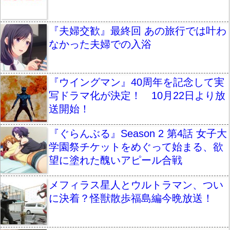
『夫婦交歓』最終回 あの旅行では叶わ
なかった夫婦での入浴
『ウイングマン』40周年を記念して実
写ドラマ化が決定！ 10月22日より放
送開始！
『ぐらんぶる』Season 2 第4話 女子大
学園祭チケットをめぐって始まる、欲
望に塗れた醜いアピール合戦
メフィラス星人とウルトラマン、つい
に決着？怪獣散歩福島編今晩放送！