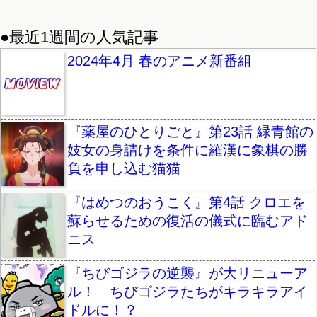
●最近1週間の人気記事
2024年4月 春のアニメ新番組
『薬屋のひとりごと』第23話 緑青館の
妓女の身請けを条件に羅漢に象棋の勝
負を申し込む猫猫
『はめつのおうこく』第4話 クロエを
蘇らせるための復活の儀式に臨むアド
ニス
『ちびゴジラの逆襲』が大リニューア
ル！ ちびゴジラたちがキラキラアイ
ドルに！？