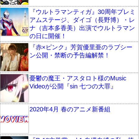
『ウルトラマンティガ』30周年プレミ
アムステージ、ダイゴ（長野博）・レ
ナ（吉本多香美）出演でウルトラマン
の日に開催！
『赤×ピンク』芳賀優里亜のラブシー
ン公開・禁断の予告編解禁！
憂鬱の魔王・アスタロト様のMusic
Videoが公開『sin 七つの大罪』
2020年4月 春のアニメ新番組