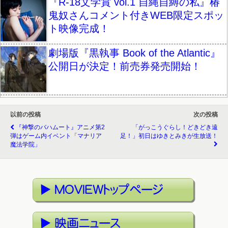
『R-18文学賞 vol.1 自縄自縛の私』椿
鬼奴さんコメント付きWEB限定スポッ
ト映像完成！
劇場版『黒執事 Book of the Atlantic』
公開日が決定！前売券発売開始！
以前の投稿
次の投稿
『神撃のバハムート』アニメ第2
「がっこうぐらし！どきどき遠
弾はゲーム内イベント「マナリア
足！」初日はゆきとみきが生放送！
魔法学院」