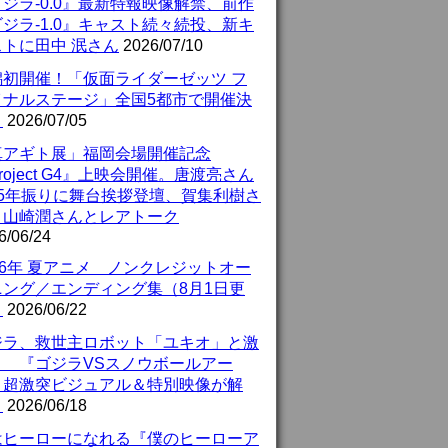
ジラ-0.0』最新特報映像解禁、前作
ジラ-1.0』キャスト続々続投、新キ
ストに田中 泯さん
2026/07/10
潟初開催！「仮面ライダーゼッツ フ
イナルステージ」全国5都市で開催決
！
2026/07/05
真アギト展」福岡会場開催記念
roject G4』上映会開催。唐渡亮さん
25年振りに舞台挨拶登壇、賀集利樹さ
、山崎潤さんとレアトーク
6/06/24
26年 夏アニメ ノンクレジットオー
ニング／エンディング集（8月1日更
）
2026/06/22
ジラ、救世主ロボット「ユキオ」と激
！ 『ゴジラVSスノウボールアー
』超激突ビジュアル＆特別映像が解
！
2026/06/18
はヒーローになれる『僕のヒーローア