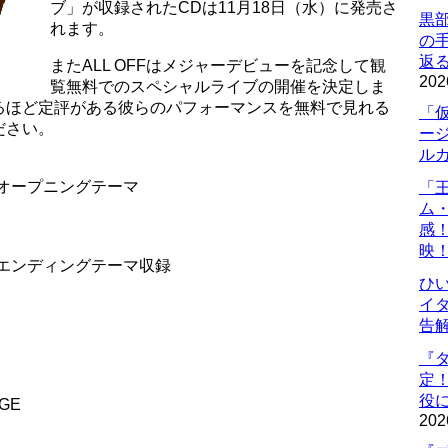
ブ」が収録されたCDは11月18日（水）に発売さ
黒
れます。
の
返
またALL OFFはメジャーデビューを記念して観
202
覧無料でのスペシャルライブの開催を決定しま
いえるほど定評がある彼らのパフォーマンスを無料で見れる
「
ださい。
ー
ル
オープニングテーマ
「
ム
感
映
エンディングテーマ収録
ひ
イダ
告
『
定
役に
NGE
202