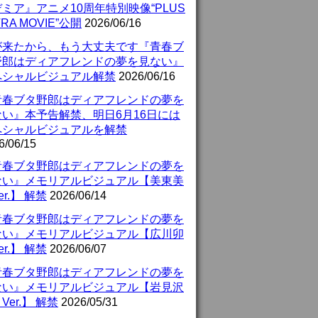
ミア』アニメ10周年特別映像“PLUS
TRA MOVIE”公開
2026/06/16
が来たから、もう大丈夫です『青春ブ
野郎はディアフレンドの夢を見ない』
ペシャルビジュアル解禁
2026/06/16
青春ブタ野郎はディアフレンドの夢を
ない』本予告解禁、明日6月16日には
ペシャルビジュアルを解禁
6/06/15
青春ブタ野郎はディアフレンドの夢を
ない』メモリアルビジュアル【美東美
er.】 解禁
2026/06/14
青春ブタ野郎はディアフレンドの夢を
ない』メモリアルビジュアル【広川卯
er.】 解禁
2026/06/07
青春ブタ野郎はディアフレンドの夢を
ない』メモリアルビジュアル【岩見沢
Ver.】 解禁
2026/05/31