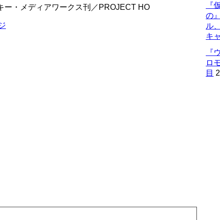
『仮
アスキー・メディアワークス刊／PROJECT HO
の
ジ
ル
キ
『
ロ
目
2