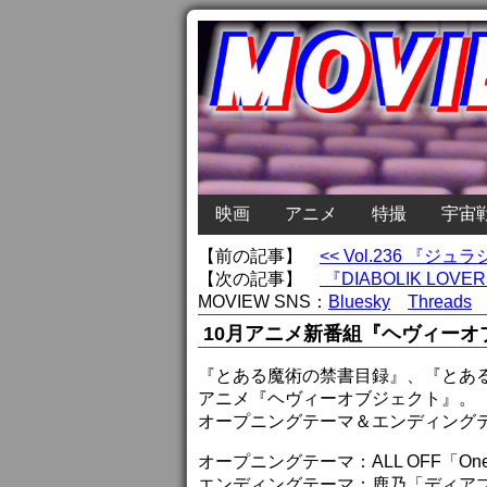
映画
アニメ
特撮
宇宙
【前の記事】
<< Vol.236 『
【次の記事】
『DIABOLIK LOVE
MOVIEW SNS：
Bluesky
Threads
10月アニメ新番組『ヘヴィーオ
『とある魔術の禁書目録』、『とあ
アニメ『ヘヴィーオブジェクト』。
オープニングテーマ＆エンディング
オープニングテーマ：ALL OFF「One Mo
エンディングテーマ：鹿乃「ディア