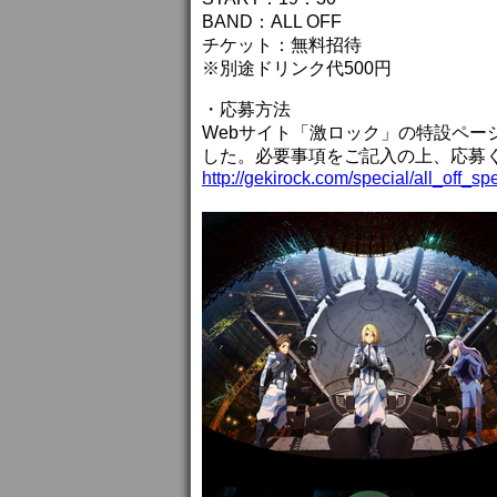
BAND：ALL OFF
チケット：無料招待
※別途ドリンク代500円
・応募方法
Webサイト「激ロック」の特設ページ
した。必要事項をご記入の上、応募
http://gekirock.com/special/all_off_sp