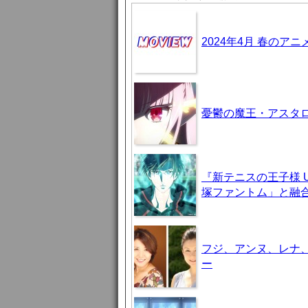
2024年4月 春のア
憂鬱の魔王・アスタロト様
『新テニスの王子様 U-
塚ファントム」と融
フジ、アンヌ、レナ
ー