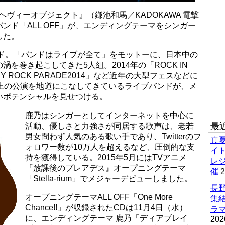
ヘヴィーオブジェクト』（鎌池和馬／KADOKAWA 電撃
ンド「ALL OFF」が、エンディングテーマをシンガー
した。
クバンド。「バンドはライブが全て」をモットーに、日本中の
を巻き起こしてきた5人組。2014年の「ROCK IN
MERRY ROCK PARADE2014」など近年の大型フェスなどに
以上の公演を地道にこなしてきているライブバンドが、メ
いポテンシャルを見せつける。
鹿乃はシンガーとしてインターネットを中心に
最
活動、優しさと力強さが同居する歌声は、老若
男女問わず人気のある歌い手であり、Twitterのフ
真
ォロワー数が10万人を超えるなど、圧倒的な支
イ
持を獲得している。2015年5月にはTVアニメ
レ
『放課後のプレアデス』オープニングテーマ
催
2
「Stella-rium」でメジャーデビューしました。
長野
オープニングテーマALL OFF「One More
集
Chance!!」が収録されたCDは11月4日（水）
ラマ
に、エンディングテーマ 鹿乃「ディアブレイ
202