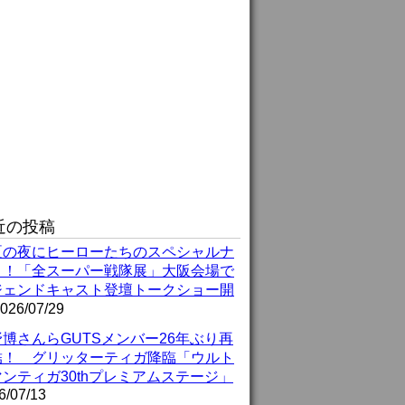
近の投稿
夏の夜にヒーローたちのスペシャルナ
ト！「全スーパー戦隊展」大阪会場で
ジェンドキャスト登壇トークショー開
026/07/29
博さんらGUTSメンバー26年ぶり再
結！ グリッターティガ降臨「ウルト
ンティガ30thプレミアムステージ」
6/07/13