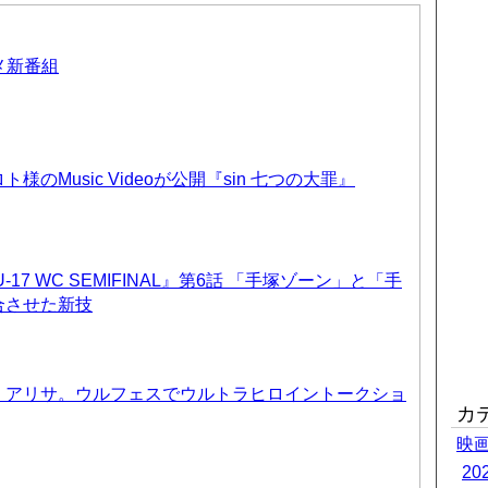
ニメ新番組
のMusic Videoが公開『sin 七つの大罪』
17 WC SEMIFINAL』第6話 「手塚ゾーン」と「手
合させた新技
、アリサ。ウルフェスでウルトラヒロイントークショ
カ
映
2