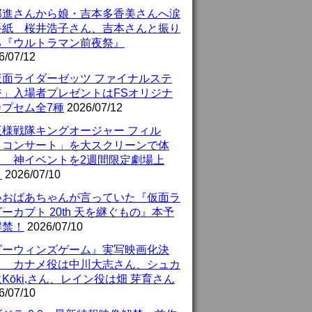
部進さんから娘・吉本多香美さんへ涙
手紙 桜井浩子さん、吉本さんと振り
る『ウルトラマン前夜祭』
6/07/12
仮面ライダーゼッツ ファイナルステ
ジ」入場者プレゼントはFSオリジナ
カプセム全7種
2026/07/12
王様戦隊キングオージャー フィル
・コンサート」を大スクリーンで体
！ 神イベントを2週間限定劇場上
！
2026/07/10
いおばあちゃんが言っていた『仮面ラ
ーカブト 20th 天を継ぐもの』本予
解禁！
2026/07/10
ダーウィンズゲーム』実写映画化決
！ カナメ役は中川大志さん、シュカ
Kōki,さん、レイン役は畑 芽育さん
6/07/10