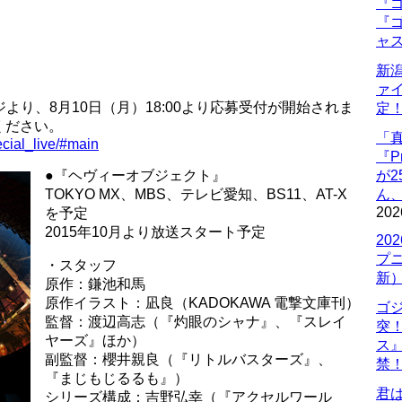
『ゴ
『ゴ
ャ
新
ァ
より、8月10日（月）18:00より応募受付が開始されま
定
ください。
「
ecial_live/#main
『P
●『ヘヴィーオブジェクト』
が
TOKYO MX、MBS、テレビ愛知、BS11、AT-X
ん
202
を予定
2015年10月より放送スタート予定
20
プ
・スタッフ
新
原作：鎌池和馬
原作イラスト：凪良（KADOKAWA 電撃文庫刊）
ゴ
監督：渡辺高志（『灼眼のシャナ』、『スレイ
突
ヤーズ』ほか）
ス
副監督：櫻井親良（『リトルバスターズ』、
禁
『まじもじるるも』）
君
シリーズ構成：吉野弘幸（『アクセルワール