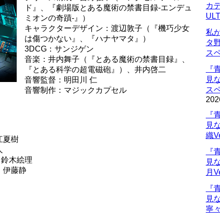
カデ
ド』、『劇場版とある魔術の禁書目録-エンデュ
UL
ミオンの奇蹟-』）
キャラクターデザイン：渡辺敦子（『機巧少女
私
は傷つかない』、『ハナヤマタ』）
タ
3DCG：サンジゲン
ス
音楽：井内舞子（『とある魔術の禁書目録』、
『
『とある科学の超電磁砲』）、井内啓二
見
音響監督：明田川 仁
ス
音響制作：マジックカプセル
202
『
見
織V
江夏樹
人
『
：鈴木絵理
見
：伊藤静
月V
『
見
寧々