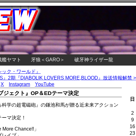
戦艦ヤマト
牙狼＜GARO＞
破牙神ライザー龍
ジュラシック・ワールド』
RS』2期『DIABOLIK LOVERS MORE,BLOOD』放送情報解禁 >
X
Instagram
YouTube
ブジェクト』OP＆EDテーマ決定
日
る科学の超電磁砲』の鎌池和馬が贈る近未来アクション
2
テーマ決定！
9
16
re Chance!!」
23
ブレイブ」