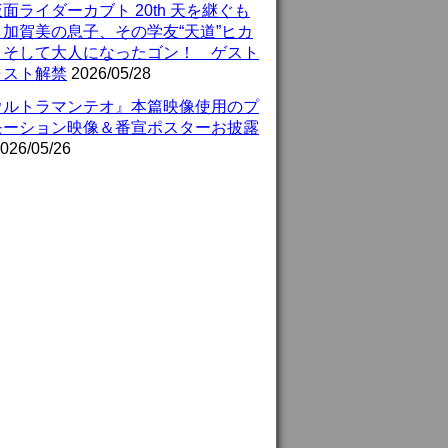
面ライダーカブト 20th 天を継ぐも
』加賀美の息子、その学友“天道”ヒカ
、そして大人になったゴン！ ゲスト
ャスト解禁
2026/05/28
ウルトラマンテオ』本篇映像使用のプ
モーション映像＆番宣ポスターお披露
026/05/26