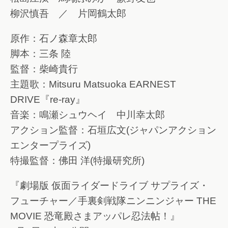
柳沢慎吾 ／ 片岡鶴太郎
原作：石ノ森章太郎
脚本：三条 陸
監督：柴崎貴行
主題歌：Mitsuru Matsuoka EARNEST
DRIVE『re-ray』
音楽：鳴瀬シュウヘイ 中川幸太郎
アクション監督：石垣広文(ジャパンアクション
エンタープライズ)
特撮監督：佛田 洋(特撮研究所)
『劇場版 仮面ライダードライブ サプライズ・
フューチャー／手裏剣戦隊ニンニンジャー THE
MOVIE 恐竜殿さまアッパレ忍法帖！』