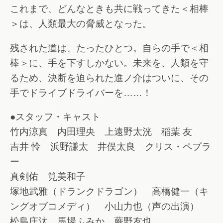
これまで、どんなときも共に戦ってきた＜相棒
＞は、人類最大の脅威となった。
残された道は、たったひとつ。自らの手で＜相
棒＞に、手を下すしかない。未来を、人類を守
るため、決断を迫られた進ノ介はついに、その
手でドライブドライバーを……！
●スタッフ・キャスト
竹内涼真 内田理央 上遠野太洸 稲葉 友
吉井 怜 浜野謙太 井俣太良 クリス・ペプラ
ー
真剣佑 筧美和子
塚地武雅（ドランクドラゴン） 高橋健一（キ
ングオブコメディ） 小山力也（声の出演）
松島庄汰 馬場ふみか 蕨野友也