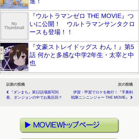
進！
『ウルトラマンゼロ THE MOVIE』つ
いに公開！ ウルトラマンサンタクロ
ースも登場！！
『文豪ストレイドッグス わん！』第5
話 何かと多感な中学2年生・太宰と中
也
以前の投稿
次の投稿
『ダンまち』第12話場面写到
伊賀・甲賀でロケを敢行！『手裏剣
着、ダンジョンの中でお風呂回？
戦隊ニンニンジャー THE MOVIE』