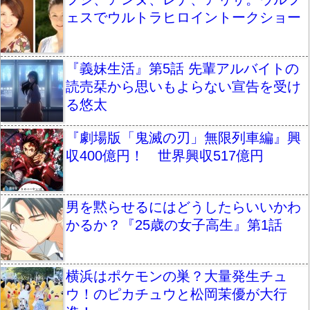
ェスでウルトラヒロイントークショー
『義妹生活』第5話 先輩アルバイトの
読売栞から思いもよらない宣告を受け
る悠太
『劇場版「鬼滅の刃」無限列車編』興
収400億円！ 世界興収517億円
男を黙らせるにはどうしたらいいかわ
かるか？『25歳の女子高生』第1話
横浜はポケモンの巣？大量発生チュ
ウ！のピカチュウと松岡茉優が大行