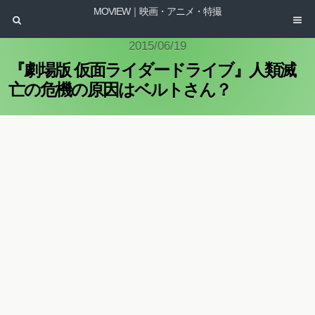
MOVIEW｜映画・アニメ・特撮
2015/06/19
『劇場版 仮面ライダードライブ』人類滅
亡の危機の原因はベルトさん？