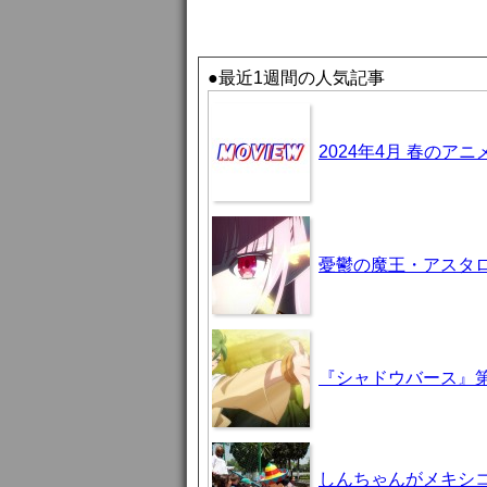
●最近1週間の人気記事
2024年4月 春のア
憂鬱の魔王・アスタロト様
『シャドウバース』第
しんちゃんがメキシ