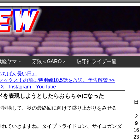
戦艦ヤマト
牙狼＜GARO＞
破牙神ライザー龍
本のいちばん長い日』
ックス！の前に特別編10.5話を放送。予告解禁 >>
X
Instagram
YouTube
ドを表現しようとしたらおもちゃになった
日
が登場して、秋の最終回に向けて盛り上がりをみせる
2
9
離れていきますね。タイプトライドロン、サイコガンダ
16
23