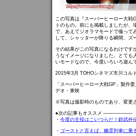
この写真は『スーパーヒーロー大戦G
トのもの。前にも掲載しましたが、場
で、あえてジオラマモードで撮って
して、シャッターが降りる瞬間、ズ
その結果がこの写真になるわけです
うなイメージになりました。とても
いモードなので、今度いろいろ遊ん
2015年3月 TOHOシネマズ市川コ
「スーパーヒーロー大戦GP」製作委
デオ・東映
※写真は撮影時のものであり、変更
●次の記事もオススメ ——————
・
今度の主役はこいつらだ！鎧武外
・
ゴーストと言えば、幽霊列車に乗