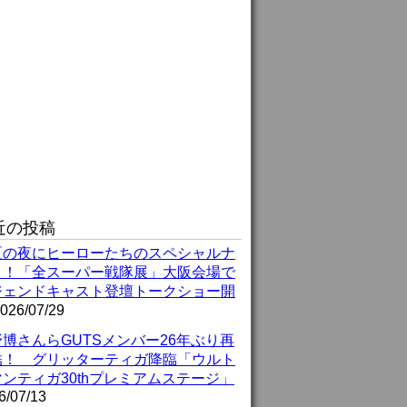
近の投稿
夏の夜にヒーローたちのスペシャルナ
ト！「全スーパー戦隊展」大阪会場で
ジェンドキャスト登壇トークショー開
026/07/29
博さんらGUTSメンバー26年ぶり再
結！ グリッターティガ降臨「ウルト
ンティガ30thプレミアムステージ」
6/07/13