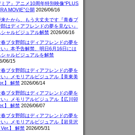
ミア』アニメ10周年特別映像“PLUS
TRA MOVIE”公開
2026/06/16
が来たから、もう大丈夫です『青春ブ
野郎はディアフレンドの夢を見ない』
ペシャルビジュアル解禁
2026/06/16
青春ブタ野郎はディアフレンドの夢を
ない』本予告解禁、明日6月16日には
ペシャルビジュアルを解禁
6/06/15
青春ブタ野郎はディアフレンドの夢を
ない』メモリアルビジュアル【美東美
er.】 解禁
2026/06/14
青春ブタ野郎はディアフレンドの夢を
ない』メモリアルビジュアル【広川卯
er.】 解禁
2026/06/07
青春ブタ野郎はディアフレンドの夢を
ない』メモリアルビジュアル【岩見沢
Ver.】 解禁
2026/05/31