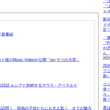
『ゴ
『ゴ
ャ
新
ァ
定
ニメ新番組
「
『P
が
ん
202
のMusic Videoが公開『sin 七つの大罪』
20
プ
新
ゴ
32話 ルシアと対峙するマウラ・アベラルド
突
ス
禁
君
コ訪問！ 現地の子供たちにも大人気！ オラの魅力