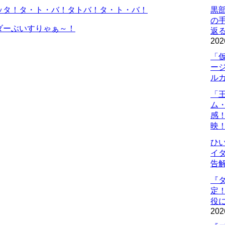
ッタ！タ・ト・バ！タトバ！タ・ト・バ！
黒
の
ダーぶいすりゃぁ～！
返
202
「
ー
ル
「
ム
感
映
ひ
イダ
告
『
定
役に
202