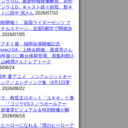
ジラ-0.0』最新特報映像解禁、前作
ジラ-1.0』キャスト続々続投、新キ
ストに田中 泯さん
2026/07/10
潟初開催！「仮面ライダーゼッツ フ
イナルステージ」全国5都市で開催決
！
2026/07/05
真アギト展」福岡会場開催記念
roject G4』上映会開催。唐渡亮さん
25年振りに舞台挨拶登壇、賀集利樹さ
、山崎潤さんとレアトーク
6/06/24
26年 夏アニメ ノンクレジットオー
ニング／エンディング集（8月1日更
）
2026/06/22
ジラ、救世主ロボット「ユキオ」と激
！ 『ゴジラVSスノウボールアー
』超激突ビジュアル＆特別映像が解
！
2026/06/18
はヒーローになれる『僕のヒーローア