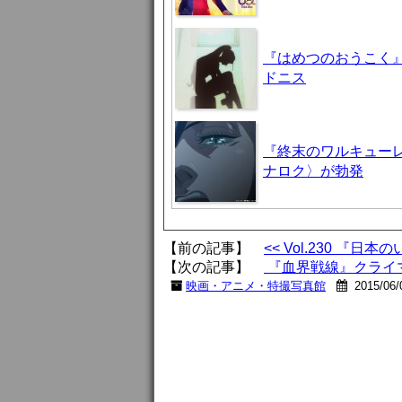
『はめつのおうこく』
ドニス
『終末のワルキューレ
ナロク〉が勃発
【前の記事】
<< Vol.230 『日
【次の記事】
『血界戦線』クライマ
映画・アニメ・特撮写真館
2015/06/