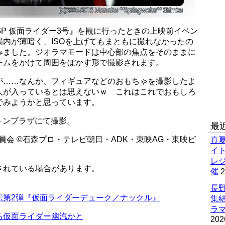
P 仮面ライダー3号』を観に行ったときの上映前イベン
内が薄暗く、ISOを上げてもまともに撮れなかったの
みました。ジオラマモードは中心部の焦点をそのままに
ームをかけて周囲をぼかす形で撮影されます。
が……なんか、フィギュアなどのおもちゃを撮影したよ
人が入っているとは思えないｗ これはこれでおもしろ
でみようかと思っています。
ルトンプラザにて撮影。
最
員会 ©石森プロ・テレビ朝日・ADK・東映AG・東映ビ
真
イ
レ
されている場合があります。
催
2
長野
伝第2弾『仮面ライダーデューク／ナックル』
集
ラマ
る仮面ライダー幽汽かと
202