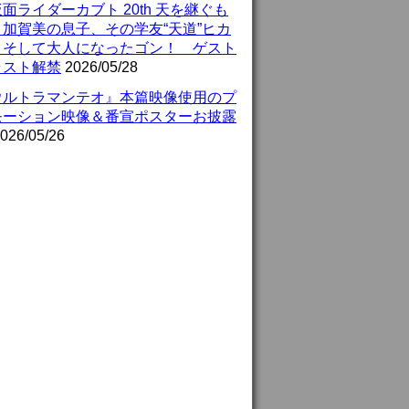
面ライダーカブト 20th 天を継ぐも
』加賀美の息子、その学友“天道”ヒカ
、そして大人になったゴン！ ゲスト
ャスト解禁
2026/05/28
ウルトラマンテオ』本篇映像使用のプ
モーション映像＆番宣ポスターお披露
026/05/26