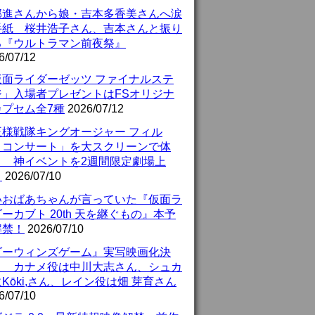
部進さんから娘・吉本多香美さんへ涙
手紙 桜井浩子さん、吉本さんと振り
る『ウルトラマン前夜祭』
6/07/12
仮面ライダーゼッツ ファイナルステ
ジ」入場者プレゼントはFSオリジナ
カプセム全7種
2026/07/12
王様戦隊キングオージャー フィル
・コンサート」を大スクリーンで体
！ 神イベントを2週間限定劇場上
！
2026/07/10
いおばあちゃんが言っていた『仮面ラ
ーカブト 20th 天を継ぐもの』本予
解禁！
2026/07/10
ダーウィンズゲーム』実写映画化決
！ カナメ役は中川大志さん、シュカ
Kōki,さん、レイン役は畑 芽育さん
6/07/10