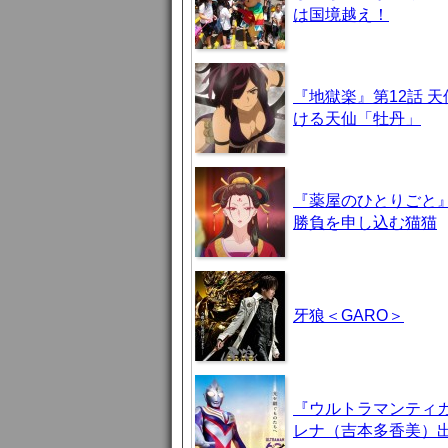
は国境越え！
『地獄楽』第12話 
ける天仙「牡丹」
『薬屋のひとりごと』
勝負を申し込む猫猫
牙狼＜GARO＞
『ウルトラマンティ
レナ（吉本多香美）