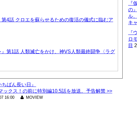
『仮
の
ル
第4話 クロエを蘇らせるための復活の儀式に臨むア
キ
『
ロ
目
2
』第1話 人類滅亡をかけ、神VS人類最終闘争〈ラグ
本のいちばん長い日』
ックス！の前に特別編10.5話を放送。予告解禁 >>
07 16:00
MOVIEW