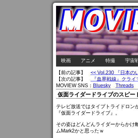
映画
アニメ
特撮
宇宙
【前の記事】
<< Vol.230 『日
【次の記事】
『血界戦線』クライマ
MOVIEW SNS：
Bluesky
Threads
仮面ライダードライブのスピー
テレビ放送ではタイプトライドロン
『仮面ライダードライブ』。
その姿はどんどんライダーからかけ
ムMark2かと思ったｗ