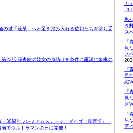
カデ
UL
私
タ
天仙の城「蓬莱」へと足を踏み入れる佐切たちを待ち受
ス
『
見
ス
第23話 緑青館の妓女の身請けを条件に羅漢に象棋の
202
『
見
織V
『
見
月V
『
見
ガ』30周年プレミアムステージ、ダイゴ（長野博）・
寧々
出演でウルトラマンの日に開催！