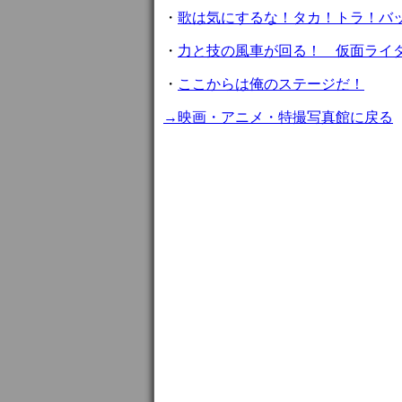
・
歌は気にするな！タカ！トラ！バ
・
力と技の風車が回る！ 仮面ライ
・
ここからは俺のステージだ！
→映画・アニメ・特撮写真館に戻る