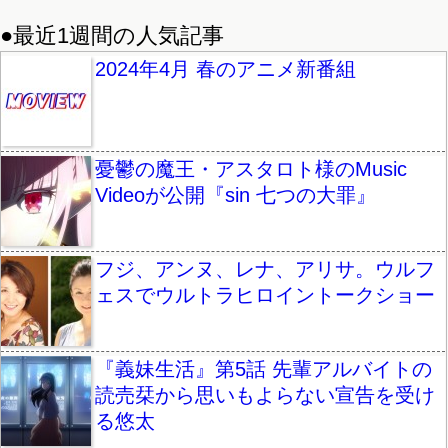
●最近1週間の人気記事
2024年4月 春のアニメ新番組
憂鬱の魔王・アスタロト様のMusic
Videoが公開『sin 七つの大罪』
フジ、アンヌ、レナ、アリサ。ウルフ
ェスでウルトラヒロイントークショー
『義妹生活』第5話 先輩アルバイトの
読売栞から思いもよらない宣告を受け
る悠太