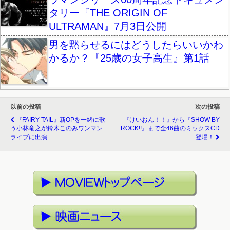
タリー『THE ORIGIN OF
ULTRAMAN』7月3日公開
男を黙らせるにはどうしたらいいかわ
かるか？『25歳の女子高生』第1話
以前の投稿
次の投稿
『FAIRY TAIL』新OPを一緒に歌
『けいおん！！』から『SHOW BY
う小林竜之が鈴木このみワンマン
ROCK!!』まで全46曲のミックスCD
ライブに出演
登場！