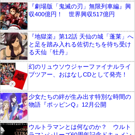
『劇場版「鬼滅の刃」無限列車編』興
収400億円！ 世界興収517億円
『地獄楽』第12話 天仙の城「蓬莱」へ
と足を踏み入れる佐切たちを待ち受け
る天仙「牡丹」
幻のリュウソウジャーファイナルライ
ブツアー、おはなしCDとして発売！
少女たちの絆が生み出す特別な時間の
物語『ポッピンQ』12月公開
ウルトラマンとは何なのか？ ウルト
ラマンシリーズ60周年記念ドキュメン