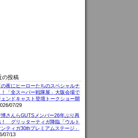
近の投稿
夏の夜にヒーローたちのスペシャルナ
ト！「全スーパー戦隊展」大阪会場で
ジェンドキャスト登壇トークショー開
026/07/29
博さんらGUTSメンバー26年ぶり再
結！ グリッターティガ降臨「ウルト
ンティガ30thプレミアムステージ」
6/07/13