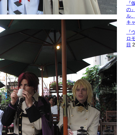
『仮
の
ル
キ
『
ロ
目
2