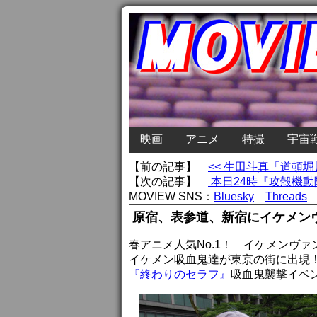
映画
アニメ
特撮
宇宙
【前の記事】
<< 生田斗真「道頓
【次の記事】
本日24時『攻殻機動
MOVIEW SNS：
Bluesky
Threads
原宿、表参道、新宿にイケメン
春アニメ人気No.1！ イケメンヴ
イケメン吸血鬼達が東京の街に出現
『終わりのセラフ』
吸血鬼襲撃イベ