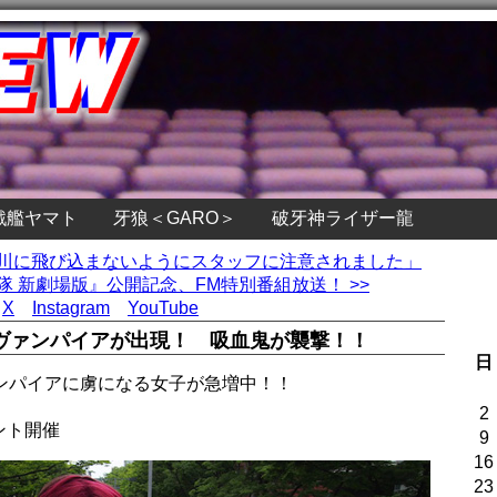
戦艦ヤマト
牙狼＜GARO＞
破牙神ライザー龍
堀川に飛び込まないようにスタッフに注意されました」
隊 新劇場版』公開記念、FM特別番組放送！ >>
X
Instagram
YouTube
ヴァンパイアが出現！ 吸血鬼が襲撃！！
日
ァンパイアに虜になる女子が急増中！！
！
2
ント開催
9
16
23