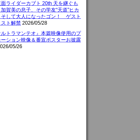
面ライダーカブト 20th 天を継ぐも
』加賀美の息子、その学友“天道”ヒカ
、そして大人になったゴン！ ゲスト
ャスト解禁
2026/05/28
ウルトラマンテオ』本篇映像使用のプ
モーション映像＆番宣ポスターお披露
026/05/26