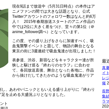
現在9話まで放送中（5月31日時点）の本作はア
ニメファンの間では大きな話題となり、公式
Twitterアカウントのフォロワー数はなんと約6万
人！ 2015年春期放送スタートのアニメ作品の
中では2位に大きく差をつけ、堂々の第1位（＠
anime_follower調べ）となっています。
この度、その盛り上げをさらに加速すべく、吸
血鬼襲撃イベントと題して、物語の舞台となる
東京の街に3週連続で吸血鬼達が出現しました！
表参道、渋谷、新宿などをキャラクター達が所
最
狭しと駆け巡る『終わりのセラフ』に合わせ
真
て、各回放送直後、舞台となった各地に、作品
イ
から抜けだしてきたかのような吸血鬼達がリア
レ
催
2
到し、あわやパニックともいえる盛り上がりに『終わり
長野
ず足を止める大盛況ぶりとなりました。
集
ラマ
ベント
202
駅周辺