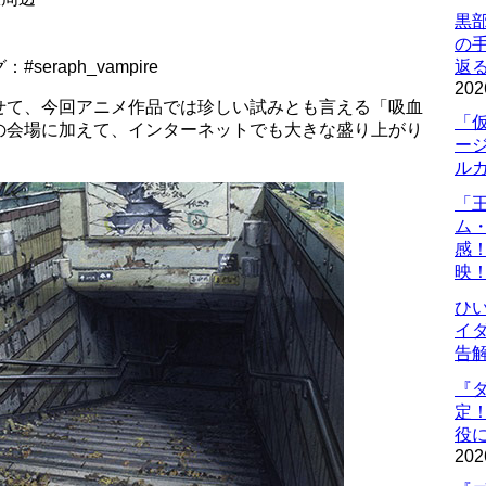
黒
の
raph_vampire
返
202
せて、今回アニメ作品では珍しい試みとも言える「吸血
「
の会場に加えて、インターネットでも大きな盛り上がり
ー
ル
「
ム
感
映
ひ
イダ
告
『
定
役に
202