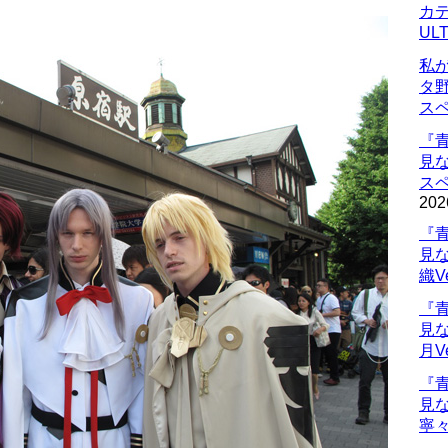
カデ
UL
私
タ
ス
『
見
ス
202
『
見
織V
『
見
月V
『
見
寧々