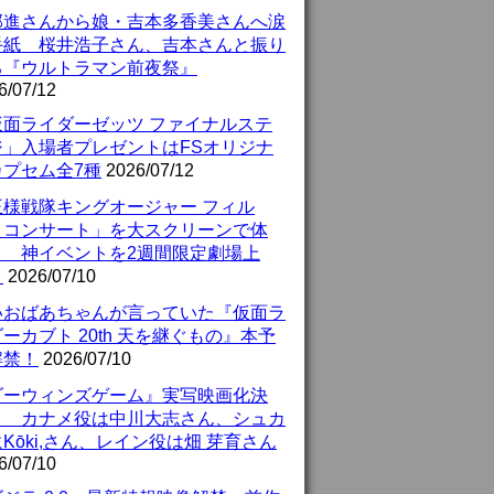
部進さんから娘・吉本多香美さんへ涙
手紙 桜井浩子さん、吉本さんと振り
る『ウルトラマン前夜祭』
6/07/12
仮面ライダーゼッツ ファイナルステ
ジ」入場者プレゼントはFSオリジナ
カプセム全7種
2026/07/12
王様戦隊キングオージャー フィル
・コンサート」を大スクリーンで体
！ 神イベントを2週間限定劇場上
！
2026/07/10
いおばあちゃんが言っていた『仮面ラ
ーカブト 20th 天を継ぐもの』本予
解禁！
2026/07/10
ダーウィンズゲーム』実写映画化決
！ カナメ役は中川大志さん、シュカ
Kōki,さん、レイン役は畑 芽育さん
6/07/10