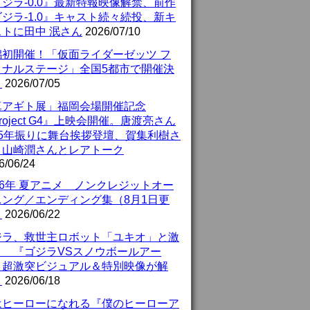
ジラ-0.0』最新特報映像解禁、前作
ジラ-1.0』キャスト続々続投、新キ
ストに田中 泯さん
2026/07/10
潟初開催！「仮面ライダーゼッツ フ
イナルステージ」全国5都市で開催決
！
2026/07/05
真アギト展」福岡会場開催記念
roject G4』上映会開催。唐渡亮さん
25年振りに舞台挨拶登壇、賀集利樹さ
、山崎潤さんとレアトーク
6/06/24
26年 夏アニメ ノンクレジットオー
ニング／エンディング集（8月1日更
）
2026/06/22
ジラ、救世主ロボット「ユキオ」と激
！ 『ゴジラVSスノウボールアー
』超激突ビジュアル＆特別映像が解
！
2026/06/18
はヒーローになれる『僕のヒーローア