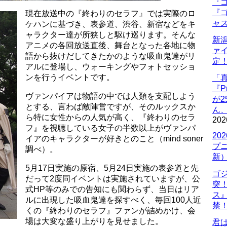
『ゴ
『ゴ
現在放送中の『終わりのセラフ』では実際のロ
ャ
ケハンに基づき、表参道、渋谷、新宿などをキ
ャラクター達が所狭しと駆け巡ります。そんな
新
アニメの各回放送直後、舞台となった各地に物
ァ
語から抜けだしてきたかのような吸血鬼達がリ
定
アルに登場し、ウォーキングやフォトセッショ
ンを行うイベントです。
「
『P
ヴァンパイアは物語の中では人類を支配しよう
が
とする、言わば敵陣営ですが、そのルックスか
ん
ら特に女性からの人気が高く、『終わりのセラ
202
フ』を視聴している女子の半数以上がヴァンパ
20
イアのキャラクターが好きとのこと（mind soner
プ
調べ）。
新
5月17日実施の原宿、5月24日実施の表参道と先
ゴ
だって2度同イベントは実施されていますが、公
突
式HP等のみでの告知にも関わらず、当日はリア
ス
ルに出現した吸血鬼達を探すべく、毎回100人近
禁
くの『終わりのセラフ』ファンが詰めかけ、会
場は大変な盛り上がりを見せました。
君