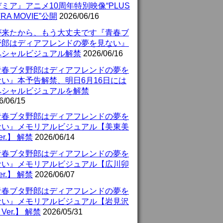
ミア』アニメ10周年特別映像“PLUS
TRA MOVIE”公開
2026/06/16
が来たから、もう大丈夫です『青春ブ
野郎はディアフレンドの夢を見ない』
ペシャルビジュアル解禁
2026/06/16
青春ブタ野郎はディアフレンドの夢を
ない』本予告解禁、明日6月16日には
ペシャルビジュアルを解禁
6/06/15
青春ブタ野郎はディアフレンドの夢を
ない』メモリアルビジュアル【美東美
er.】 解禁
2026/06/14
青春ブタ野郎はディアフレンドの夢を
ない』メモリアルビジュアル【広川卯
er.】 解禁
2026/06/07
青春ブタ野郎はディアフレンドの夢を
ない』メモリアルビジュアル【岩見沢
Ver.】 解禁
2026/05/31