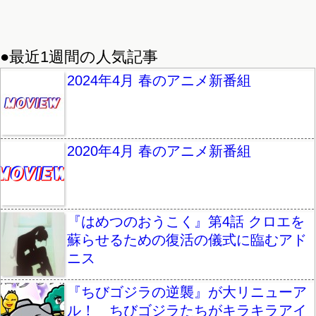
●最近1週間の人気記事
2024年4月 春のアニメ新番組
2020年4月 春のアニメ新番組
『はめつのおうこく』第4話 クロエを
蘇らせるための復活の儀式に臨むアド
ニス
『ちびゴジラの逆襲』が大リニューア
ル！ ちびゴジラたちがキラキラアイ