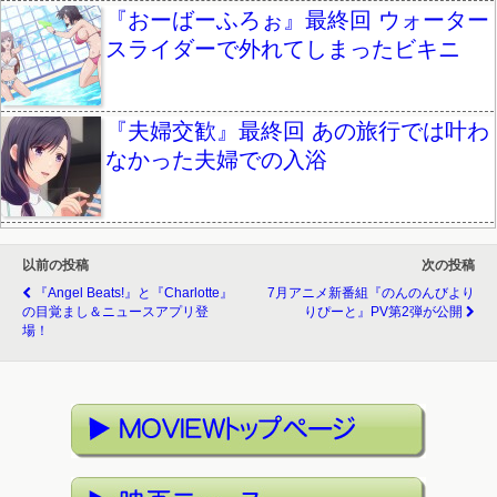
『おーばーふろぉ』最終回 ウォーター
スライダーで外れてしまったビキニ
『夫婦交歓』最終回 あの旅行では叶わ
なかった夫婦での入浴
以前の投稿
次の投稿
『Angel Beats!』と『Charlotte』
7月アニメ新番組『のんのんびより
の目覚まし＆ニュースアプリ登
りぴーと』PV第2弾が公開
場！