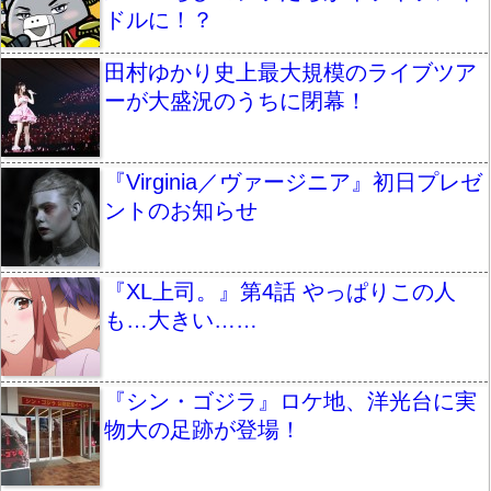
ドルに！？
田村ゆかり史上最大規模のライブツア
ーが大盛況のうちに閉幕！
『Virginia／ヴァージニア』初日プレゼ
ントのお知らせ
『XL上司。』第4話 やっぱりこの人
も…大きい……
『シン・ゴジラ』ロケ地、洋光台に実
物大の足跡が登場！