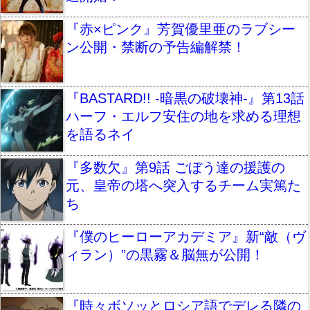
『赤×ピンク』芳賀優里亜のラブシー
ン公開・禁断の予告編解禁！
『BASTARD!! -暗黒の破壊神-』第13話
ハーフ・エルフ安住の地を求める理想
を語るネイ
『多数欠』第9話 ごぼう達の援護の
元、皇帝の塔へ突入するチーム実篤た
ち
『僕のヒーローアカデミア』新“敵（ヴ
ィラン）”の黒霧＆脳無が公開！
『時々ボソッとロシア語でデレる隣の