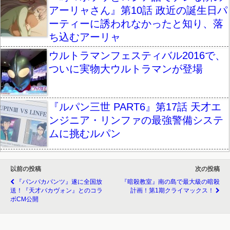
アーリャさん』第10話 政近の誕生日パ
ーティーに誘われなかったと知り、落
ち込むアーリャ
ウルトラマンフェスティバル2016で、
ついに実物大ウルトラマンが登場
『ルパン三世 PART6』第17話 天才エ
ンジニア・リンファの最強警備システ
ムに挑むルパン
以前の投稿
次の投稿
『パンパカパンツ』遂に全国放
『暗殺教室』南の島で最大級の暗殺
送！『天才バカヴォン』とのコラ
計画！第1期クライマックス！
ボCM公開