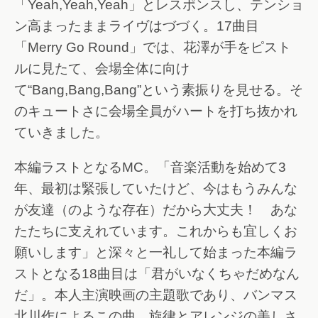
「Yeah,Yeah,Yeah」とレスポンスし、テンショ
ン高まったままライヴはづづく。17曲目
「Merry Go Round」では、花澤が手をピスト
ルに見たて、会場全体に向け
て“Bang,Bang,Bang”という素振りを見せる。そ
のキュートさに会場全員がハートを打ち抜かれ
ていきました。
本編ラストとなるMC。「音楽活動を始めて3
年、最初は緊張していたけど、今はもうみんな
が友達（のような存在）だから大丈夫！ あな
たたちに支えれています。これからも宜しくお
願いします」と深々と一礼して始まった本編ラ
ストとなる18曲目は「君がいなくちゃだめなん
だ」。本人主演映画の主題歌であり、バンマス
北川作によるこの曲。旋律とアレンジの美しさ