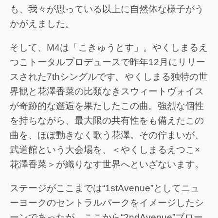
も、我々が思っている以上に自然体な様子がう
かがえました。
そして、M4は「こきゅうとす」。やくしまるえ
つこトータルプロデュースで昨年12月にリリー
スされた7thシングルです。やくしまる独特の世
界観と花澤香菜の比類なきスウィートヴォイス
が奇跡的な邂逅を果たしたこの曲。強烈な個性
を持ちながら、最大限の共有性をも備えたこの
曲を、ほぼ動きなく歌う花澤。その佇まいが、
武道館という大会場を、＜やくしまるえつこ×
花澤香菜＞が織りなす世界へといざないます。
ステージがここまでは“1stAvenue”としてニュ
ーヨークのセントラルパークをイメージしたシ
ーンであったが、ここから“2ndAvenue”ブロー