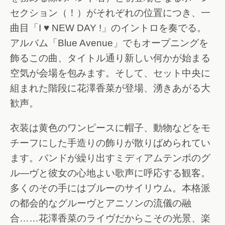
セクション（！）がそれぞれの位置につき、一
曲目「I ♥ NEW DAY !」のイントロを奏でる。
アルバム「Blue Avenue」でもオープニングを
飾るこの曲、タイトル通り新しい何かが始まる
空気が会場を包みます。そして、セット中央に
組まれた階段に花澤香菜が登場、湧きあがる大
歓声。
衣装は黄色のワンピースに帽子、動物などをモ
チーフにした手造りの飾りが散りばめられてい
ます。バンドが繰り出すミディアムテンポのグ
ル―ヴと彼女の心地よい歌声に呼応する観客。
多くのその手にはブルーのサイリウム。本格派
の都会的なグルーヴとアニソンの流儀の融
合……花澤香菜のライヴだからこその光景、楽