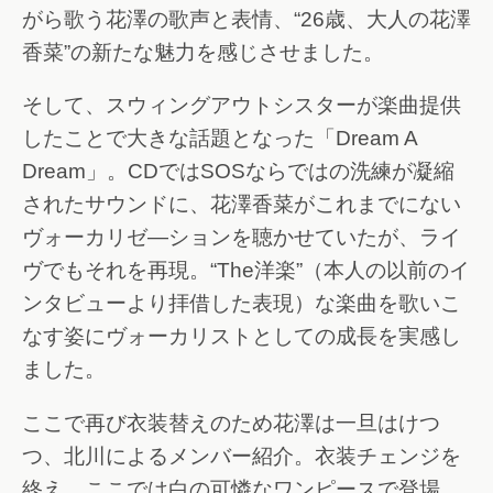
がら歌う花澤の歌声と表情、“26歳、大人の花澤
香菜”の新たな魅力を感じさせました。
そして、スウィングアウトシスターが楽曲提供
したことで大きな話題となった「Dream A
Dream」。CDではSOSならではの洗練が凝縮
されたサウンドに、花澤香菜がこれまでにない
ヴォーカリゼ―ションを聴かせていたが、ライ
ヴでもそれを再現。“The洋楽”（本人の以前のイ
ンタビューより拝借した表現）な楽曲を歌いこ
なす姿にヴォーカリストとしての成長を実感し
ました。
ここで再び衣装替えのため花澤は一旦はけつ
つ、北川によるメンバー紹介。衣装チェンジを
終え、ここでは白の可憐なワンピースで登場。