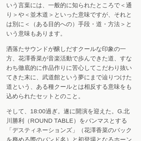
いう言葉には、一般的に知られたところで＜通
り＞や＜並木道＞といった意味ですが、それと
は別に＜（ある目的への）手段・道・方法＞と
いう意味もあります。
洒落たサウンドが醸しだすクールな印象の一
方、花澤香菜が音楽活動で歩んできた道、すな
わち徹底的に作品作りに苦心してこだわり抜い
てきた末に、武道館という夢にまで辿りつけた
道という、ある種クールとは相反する意味をも
込められたセットとのこと。
そして、18:00過ぎ。遂に開演を迎えた。G.北
川勝利（ROUND TABLE）をバンマスとする
「デスティネーションズ」（花澤香菜のバック
を務める際のバンド名）と初登場となるホーン