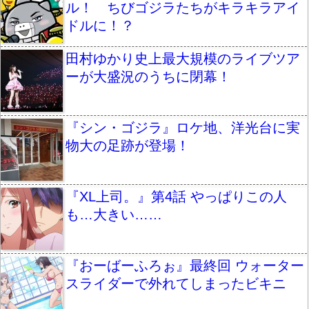
ル！ ちびゴジラたちがキラキラアイ
ドルに！？
田村ゆかり史上最大規模のライブツア
ーが大盛況のうちに閉幕！
『シン・ゴジラ』ロケ地、洋光台に実
物大の足跡が登場！
『XL上司。』第4話 やっぱりこの人
も…大きい……
『おーばーふろぉ』最終回 ウォーター
スライダーで外れてしまったビキニ