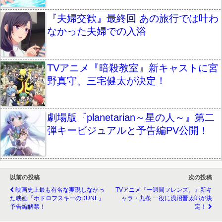
『夫婦交歓』最終回 あの旅行では叶わ
なかった夫婦での入浴
TVアニメ『暗殺教室』新キャストに宮
野真守、三宅健太が決定！
劇場版『planetarian～星の人～』第二
弾キービジュアルと予告編PV公開！
以前の投稿
次の投稿
映画史上最も有名な実現しなかっ
TVアニメ『一週間フレンズ。』新キ
た映画『ホドロフスキーのDUNE』
ャラ・九条 一役に浅沼晋太郎が決
予告編解禁！
定！