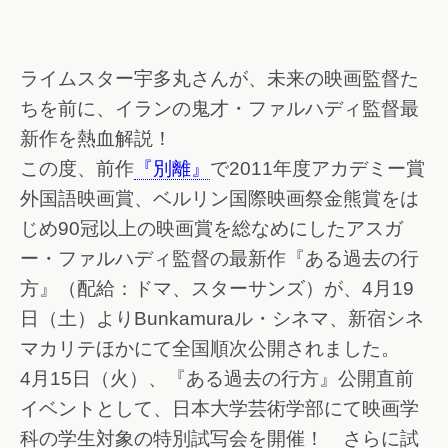
ライムスター宇多丸さんが、未来の映画監督た
ちを前に、イランの鬼才・ファルハディ監督最
新作を熱血解説！
この度、前作
『別離』
で2011年度アカデミー賞
外国語映画賞、ベルリン国際映画祭金熊賞をは
じめ90冠以上の映画賞を総なめにしたアスガ
ー・ファルハディ監督の最新作『ある過去の行
方』（配給：ドマ、スターサンズ）が、4月19
日（土）よりBunkamuraル・シネマ、新宿シネ
マカリテほかにて全国順次公開されました。
4月15日（火）、『ある過去の行方』公開直前
イベントとして、日本大学芸術学部にて映画学
科の学生対象の特別試写会を開催！ さらに試