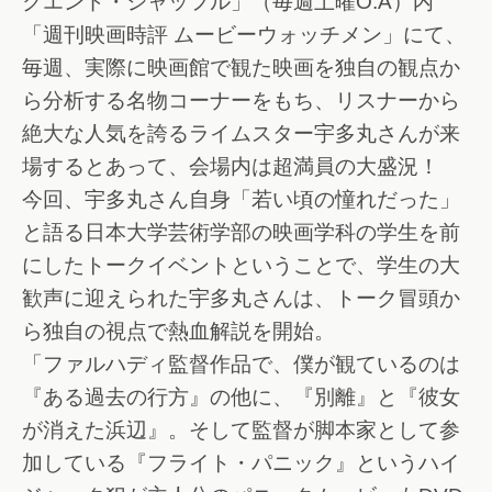
クエンド・シャッフル」（毎週土曜O.A）内
「週刊映画時評 ムービーウォッチメン」にて、
毎週、実際に映画館で観た映画を独自の観点か
ら分析する名物コーナーをもち、リスナーから
絶大な人気を誇るライムスター宇多丸さんが来
場するとあって、会場内は超満員の大盛況！
今回、宇多丸さん自身「若い頃の憧れだった」
と語る日本大学芸術学部の映画学科の学生を前
にしたトークイベントということで、学生の大
歓声に迎えられた宇多丸さんは、トーク冒頭か
ら独自の視点で熱血解説を開始。
「ファルハディ監督作品で、僕が観ているのは
『ある過去の行方』の他に、『別離』と『彼女
が消えた浜辺』。そして監督が脚本家として参
加している『フライト・パニック』というハイ