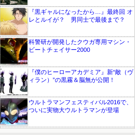
『黒ギャルになったから…』最終回 オ
レとルイが？ 男同士で最後まで？
科警研が開発したクウガ専用マシン・
ビートチェイサー2000
『僕のヒーローアカデミア』新“敵（ヴ
ィラン）”の黒霧＆脳無が公開！
ウルトラマンフェスティバル2016で、
ついに実物大ウルトラマンが登場