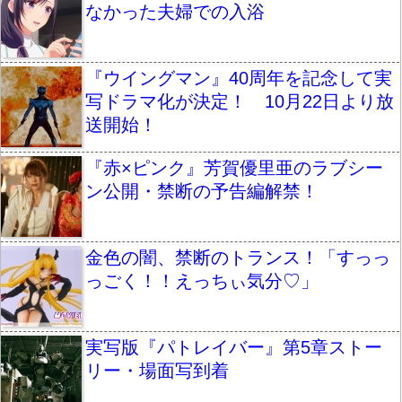
なかった夫婦での入浴
『ウイングマン』40周年を記念して実
写ドラマ化が決定！ 10月22日より放
送開始！
『赤×ピンク』芳賀優里亜のラブシー
ン公開・禁断の予告編解禁！
金色の闇、禁断のトランス！「すっっ
っごく！！えっちぃ気分♡」
実写版『パトレイバー』第5章ストー
リー・場面写到着