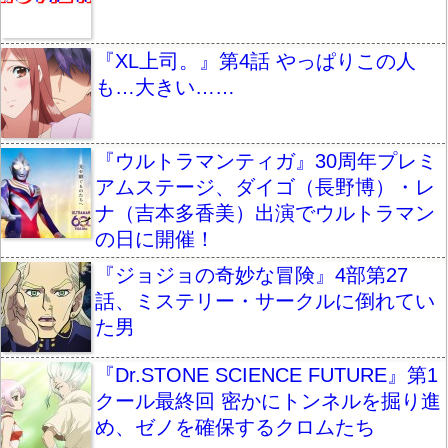
『XL上司。』第4話 やっぱりこの人
も…大きい……
『ウルトラマンティガ』30周年プレミ
アムステージ、ダイゴ（長野博）・レ
ナ（吉本多香美）出演でウルトラマン
の日に開催！
『ジョジョの奇妙な冒険』4部第27
話、ミステリー・サークルに倒れてい
た男
『Dr.STONE SCIENCE FUTURE』第1
クール最終回 密かにトンネルを掘り進
め、ゼノを確保するクロムたち