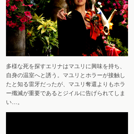
多様な死を探すエリナはマユリに興味を持ち、
自身の温室へと誘う。マユリとホラーが接触し
たと知る雷牙だったが、マユリ奪還よりもホラ
ー殲滅が重要であるとジイルに告げられてしま
い…。