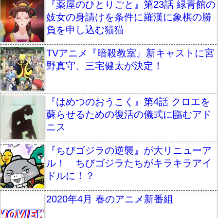
『薬屋のひとりごと』第23話 緑青館の
妓女の身請けを条件に羅漢に象棋の勝
負を申し込む猫猫
TVアニメ『暗殺教室』新キャストに宮
野真守、三宅健太が決定！
『はめつのおうこく』第4話 クロエを
蘇らせるための復活の儀式に臨むアド
ニス
『ちびゴジラの逆襲』が大リニューア
ル！ ちびゴジラたちがキラキラアイ
ドルに！？
2020年4月 春のアニメ新番組