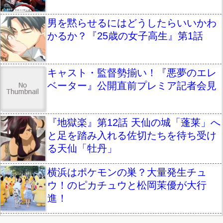
男を黙らせるにはどうしたらいいかわ
かるか？『25歳の女子高生』第1話
キャスト・監督勢揃い！『悪夢のエレ
ベーター』公開直前プレミア記者会見
『地獄楽』第12話 天仙の城「蓬莱」へ
と足を踏み入れる佐切たちを待ち受け
る天仙「牡丹」
横浜はポケモンの巣？大量発生チュ
ウ！のピカチュウと松岡茉優が大行
進！