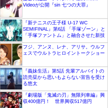
Videoが公開『sin 七つの大罪』
『新テニスの王子様 U-17 WC
SEMIFINAL』第6話 「手塚ゾーン」と
「手塚ファントム」と融合させた新技
フジ、アンヌ、レナ、アリサ。ウルフ
ェスでウルトラヒロイントークショー
『義妹生活』第5話 先輩アルバイトの
読売栞から思いもよらない宣告を受け
る悠太
『劇場版「鬼滅の刃」無限列車編』興
収400億円！ 世界興収517億円