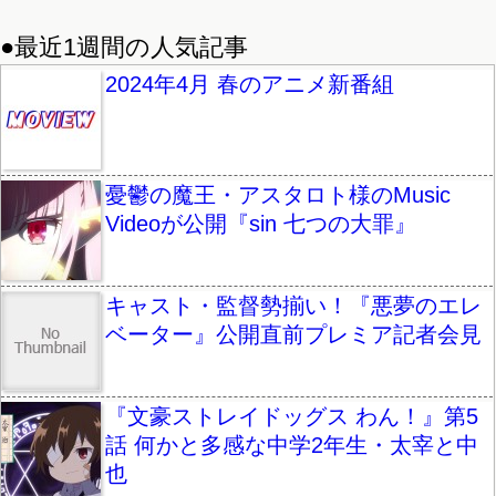
●最近1週間の人気記事
2024年4月 春のアニメ新番組
憂鬱の魔王・アスタロト様のMusic
Videoが公開『sin 七つの大罪』
キャスト・監督勢揃い！『悪夢のエレ
ベーター』公開直前プレミア記者会見
『文豪ストレイドッグス わん！』第5
話 何かと多感な中学2年生・太宰と中
也