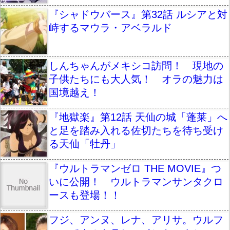
『シャドウバース』第32話 ルシアと対
峙するマウラ・アベラルド
しんちゃんがメキシコ訪問！ 現地の
子供たちにも大人気！ オラの魅力は
国境越え！
『地獄楽』第12話 天仙の城「蓬莱」へ
と足を踏み入れる佐切たちを待ち受け
る天仙「牡丹」
『ウルトラマンゼロ THE MOVIE』つ
いに公開！ ウルトラマンサンタクロ
ースも登場！！
フジ、アンヌ、レナ、アリサ。ウルフ