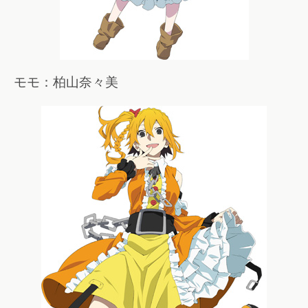
モモ：柏山奈々美