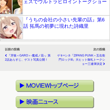
ェスでウルトラヒロイントークショー
『うちの会社の小さい先輩の話』第6
話 拓馬の初夢に現れた詩織里
以前の投稿
次の投稿
『牙狼＜GARO＞-魔戒ノ花-』第
ゲキ×シネ『ZIPANG PUNK～五右衛
2話あらすじ、ゲスト写真公開！
門ロックIII』大ヒット御礼トークシ
ョー三連弾決定