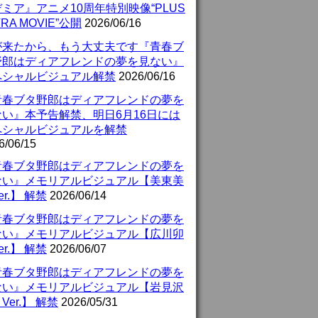
ミア』アニメ10周年特別映像“PLUS
TRA MOVIE”公開
2026/06/16
が来たから、もう大丈夫です『青春ブ
野郎はディアフレンドの夢を見ない』
ペシャルビジュアル解禁
2026/06/16
青春ブタ野郎はディアフレンドの夢を
ない』本予告解禁、明日6月16日には
ペシャルビジュアルを解禁
6/06/15
青春ブタ野郎はディアフレンドの夢を
ない』メモリアルビジュアル【美東美
er.】 解禁
2026/06/14
青春ブタ野郎はディアフレンドの夢を
ない』メモリアルビジュアル【広川卯
er.】 解禁
2026/06/07
青春ブタ野郎はディアフレンドの夢を
ない』メモリアルビジュアル【岩見沢
Ver.】 解禁
2026/05/31