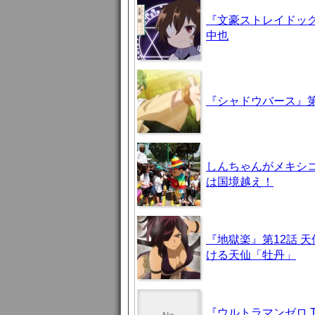
『文豪ストレイドッグ
中也
『シャドウバース』第
しんちゃんがメキシ
は国境越え！
『地獄楽』第12話 
ける天仙「牡丹」
『ウルトラマンゼロ 