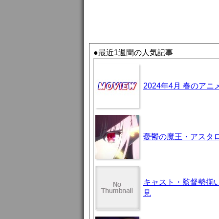
●最近1週間の人気記事
2024年4月 春のア
憂鬱の魔王・アスタロト様
キャスト・監督勢揃
見