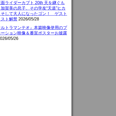
面ライダーカブト 20th 天を継ぐも
』加賀美の息子、その学友“天道”ヒカ
、そして大人になったゴン！ ゲスト
ャスト解禁
2026/05/28
ウルトラマンテオ』本篇映像使用のプ
モーション映像＆番宣ポスターお披露
026/05/26