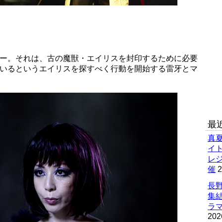
ラー。それは、古の魔獣・エイリスを封印するために必要
でいるというエイリスを探すべく行動を開始する雷牙とマ
最
真
イ
レ
催
2
長野
集
ラマ
202