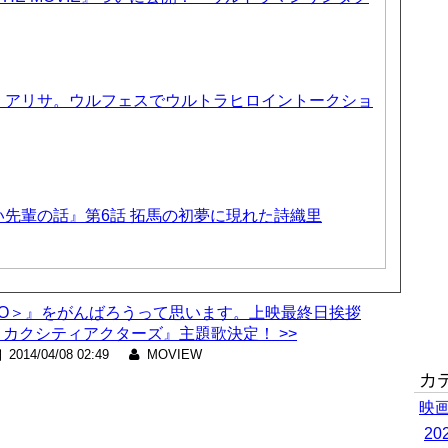
、アリサ。ウルフェスでウルトラヒロイントークショ
先輩の話』第6話 拓馬の初夢に現れた詩織里
ERO＞』をがんばろうって思います。上映最終日挨拶
カクシティアクターズ』主題歌決定！ >>
2014/04/08 02:49
MOVIEW
カ
映
2