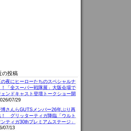
近の投稿
夏の夜にヒーローたちのスペシャルナ
ト！「全スーパー戦隊展」大阪会場で
ジェンドキャスト登壇トークショー開
026/07/29
博さんらGUTSメンバー26年ぶり再
結！ グリッターティガ降臨「ウルト
ンティガ30thプレミアムステージ」
6/07/13