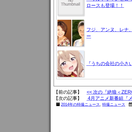
ロースも登場！！
フジ、アンヌ、レナ
ー
『うちの会社の小さい
【前の記事】
<< 次の『絶狼＜Z
【次の記事】
4月アニメ新番組『メ
2014年の特撮ニュース
,
特撮ニュース