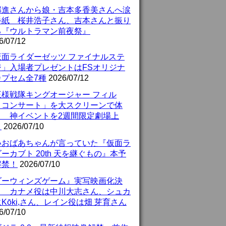
部進さんから娘・吉本多香美さんへ涙
手紙 桜井浩子さん、吉本さんと振り
る『ウルトラマン前夜祭』
6/07/12
仮面ライダーゼッツ ファイナルステ
ジ」入場者プレゼントはFSオリジナ
カプセム全7種
2026/07/12
王様戦隊キングオージャー フィル
・コンサート」を大スクリーンで体
！ 神イベントを2週間限定劇場上
！
2026/07/10
いおばあちゃんが言っていた『仮面ラ
ーカブト 20th 天を継ぐもの』本予
解禁！
2026/07/10
ダーウィンズゲーム』実写映画化決
！ カナメ役は中川大志さん、シュカ
Kōki,さん、レイン役は畑 芽育さん
6/07/10