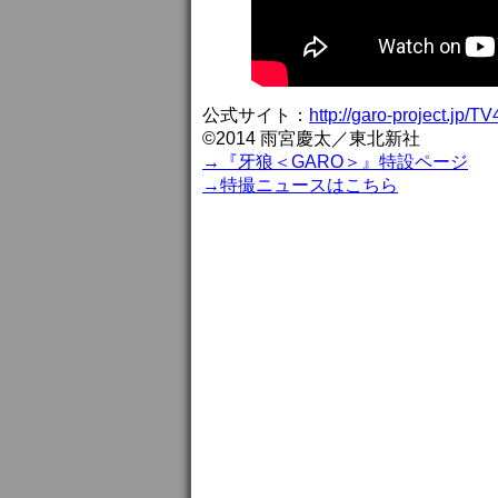
公式サイト：
http://garo-project.jp/TV
©2014 雨宮慶太／東北新社
→『牙狼＜GARO＞』特設ページ
→特撮ニュースはこちら