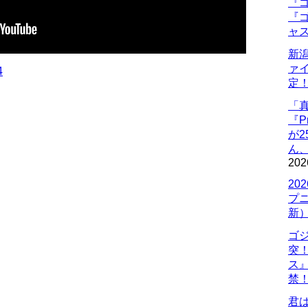
『ゴ
『ゴ
ャ
新
ァ
4
定
「
『P
が
ん
202
20
プ
新
ゴ
突
ス
禁
君