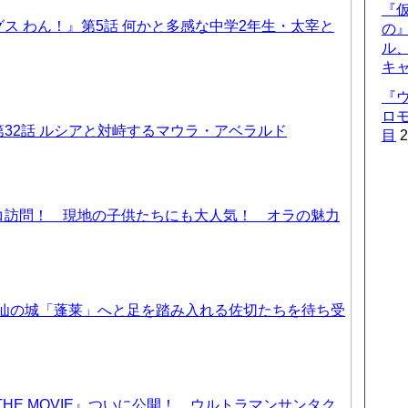
『仮
ス わん！』第5話 何かと多感な中学2年生・太宰と
の
ル
キ
『
ロ
32話 ルシアと対峙するマウラ・アベラルド
目
2
コ訪問！ 現地の子供たちにも大人気！ オラの魅力
天仙の城「蓬莱」へと足を踏み入れる佐切たちを待ち受
THE MOVIE』ついに公開！ ウルトラマンサンタク