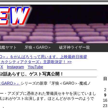
戦艦ヤマト
牙狼＜GARO＞
破牙神ライザー龍
ERO＞』をがんばろうって思います。上映最終日挨拶
カクシティアクターズ』主題歌決定！ >>
X
Instagram
YouTube
』第2話あらすじ、ゲスト写真公開！
日
GARO＞』
シリーズの新章『牙狼＜GARO＞-魔戒ノ
2
ラー・アズダブに憑依された警備員セキヤを演じていまし
9
顔ぶれがゲスト出演します。ほとんどがホラーのようで
16
23