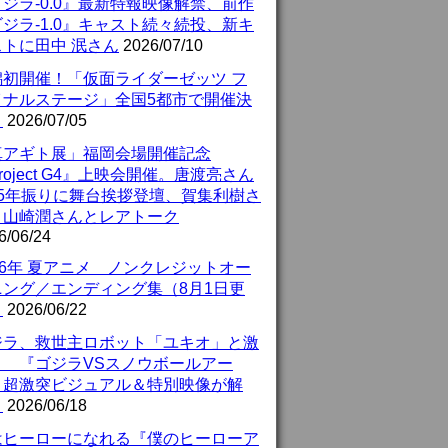
ジラ-0.0』最新特報映像解禁、前作
ジラ-1.0』キャスト続々続投、新キ
ストに田中 泯さん
2026/07/10
潟初開催！「仮面ライダーゼッツ フ
イナルステージ」全国5都市で開催決
！
2026/07/05
真アギト展」福岡会場開催記念
roject G4』上映会開催。唐渡亮さん
25年振りに舞台挨拶登壇、賀集利樹さ
、山崎潤さんとレアトーク
6/06/24
26年 夏アニメ ノンクレジットオー
ニング／エンディング集（8月1日更
）
2026/06/22
ジラ、救世主ロボット「ユキオ」と激
！ 『ゴジラVSスノウボールアー
』超激突ビジュアル＆特別映像が解
！
2026/06/18
はヒーローになれる『僕のヒーローア