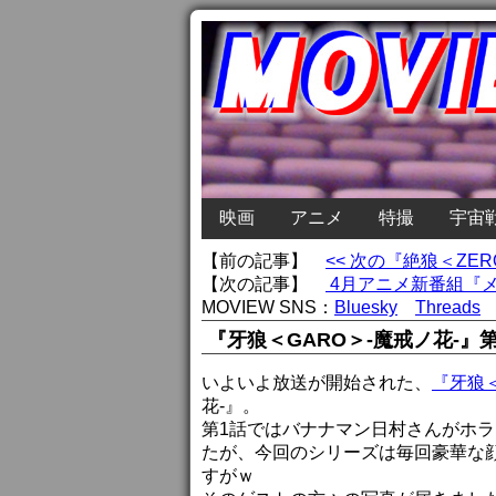
映画
アニメ
特撮
宇宙
【前の記事】
<< 次の『絶狼＜Z
【次の記事】
4月アニメ新番組『メ
MOVIEW SNS：
Bluesky
Threads
『牙狼＜GARO＞-魔戒ノ花-
いよいよ放送が開始された、
『牙狼＜
花-』。
第1話ではバナナマン日村さんがホ
たが、今回のシリーズは毎回豪華な
すがｗ