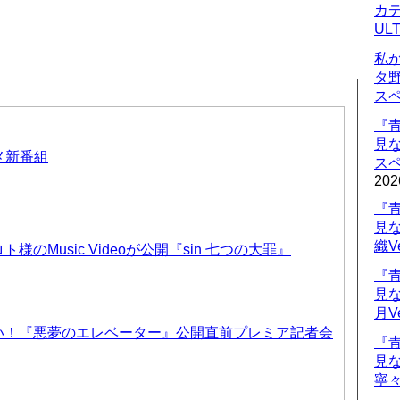
カデ
UL
私
タ
ス
『
見
ニメ新番組
ス
202
『
見
織V
のMusic Videoが公開『sin 七つの大罪』
『
見
月V
い！『悪夢のエレベーター』公開直前プレミア記者会
『
見
寧々