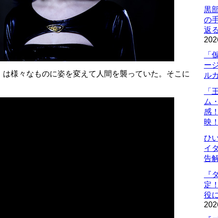
黒
の
返
202
「
ー
）は様々なものに姿を変えて人間を襲っていた。そこに
ル
「
ム
感
映
ひ
イダ
告
『
定
役に
202