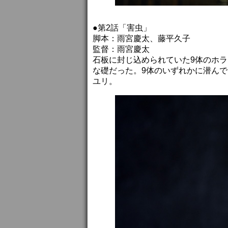
●第2話「害虫」
脚本：雨宮慶太、藤平久子
監督：雨宮慶太
石板に封じ込められていた9体のホ
な礎だった。9体のいずれかに潜ん
ユリ。