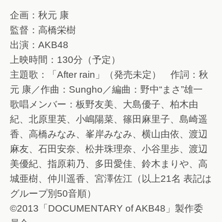
企画：秋元 康
監督：高橋栄樹
出演：AKB48
上映時間：130分（予定）
主題歌：「After rain」（発売未定） 作詞：秋
元 康／作曲：Sungho／編曲：野中“まさ”雄一
歌唱メンバー：板野友美、大島優子、柏木由
紀、北原里英、小嶋陽菜、篠田麻里子、島崎遥
香、高橋みなみ、峯岸みなみ、横山由依、渡辺
麻友、石田安奈、松井珠理奈、小谷里歩、渡辺
美優紀、指原莉乃、多田愛佳、鈴木まりや、高
城亜樹、仲川遥香、宮澤佐江（以上21名 表記は
グループ別50音順）
©2013「DOCUMENTARY of AKB48」製作委