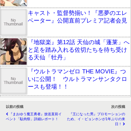
キャスト・監督勢揃い！『悪夢のエレ
ベーター』公開直前プレミア記者会見
『地獄楽』第12話 天仙の城「蓬莱」へ
と足を踏み入れる佐切たちを待ち受け
る天仙「牡丹」
『ウルトラマンゼロ THE MOVIE』つ
いに公開！ ウルトラマンサンタクロ
ースも登場！！
以前の投稿
次の投稿
『まおゆう魔王勇者』放送直前イ
『王になった男』プロモーションの
ベント「駄肉祭」詳細レポート！
ため、イ・ビョンホンが1年ぶりの来
日！