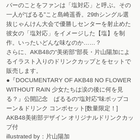
バーのことをファンは「塩対応」と呼ぶ。その
一人が“ぱるる”こと島崎遥香。29thシングル選
抜じゃんけん大会で優勝しセンターを射止めた
彼女の「塩対応」をイメージした【塩】を制
作。いったいどんな味なのか……？
さらに、AKB48の“美術部”部長・片山陽加によ
るイラスト入りのドリンクカップとをセットで
販売します。
●『DOCUMENTARY OF AKB48 NO FLOWER
WITHOUT RAIN 少女たちは涙の後に何を見
る？』公開記念 ぱるるの“塩対応”味ポップコ
ーン＆ドリンク コンボセット[数量限定！]
AKB48美術部デザイン オリジナルドリンクカッ
プ付
illustrated by：片山陽加