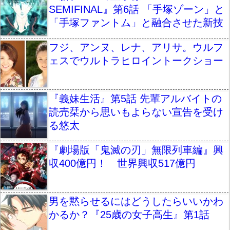
SEMIFINAL』第6話 「手塚ゾーン」と
「手塚ファントム」と融合させた新技
フジ、アンヌ、レナ、アリサ。ウルフ
ェスでウルトラヒロイントークショー
『義妹生活』第5話 先輩アルバイトの
読売栞から思いもよらない宣告を受け
る悠太
『劇場版「鬼滅の刃」無限列車編』興
収400億円！ 世界興収517億円
男を黙らせるにはどうしたらいいかわ
かるか？『25歳の女子高生』第1話