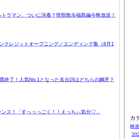
ルトラマン、ついに決着？怪獣散歩福島編今晩放送！
 ノンクレジットオープニング／エンディング集（8月1
票終了！人気No.1となった名台詞はどちらの鋼牙？
ランス！「すっっっごく！！えっちぃ気分♡」
カ
映
2