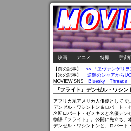
映画
アニメ
特撮
宇宙
【前の記事】
<< 『ヱヴァンゲリ
【次の記事】
逆襲のシャアからUC
MOVIEW SNS：
Bluesky
Threads
『フライト』デンゼル・ワシン
アフリカ系アメリカ人俳優として 史
デンゼル・ワシントン＆ロバート・
名匠ロバート・ゼメキスと名優デン
物語『フライト』。公開に先立ち、
デンゼル・ワシントンと、ロバート