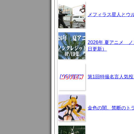
メフィラス星人とウ
2026年 夏アニメ
日更新）
第1回特撮名言人気投
金色の闇、禁断のト