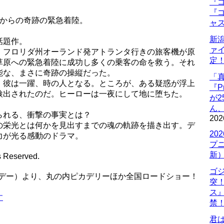
『ゴ
『ゴ
トからの奇跡の緊急着陸。
ャ
新
話題作。
ァ
。フロリダ州オーランド発アトランタ行きの旅客機が原
定
草原への緊急着陸に成功し多くの乗客の命を救う。それ
能な、まさに奇跡の操縦だった。
「
、彼は一躍、時の人となる。ところが、ある疑惑が浮上
『P
検出されたのだ。ヒーローは一夜にして地に堕ちた。
が
ん
られる、衝撃の事実とは？
202
の栄光とは何かを見出すまでの魂の軌跡を描き出す。デ
20
力が光る感動のドラマ。
プ
新
s Reserved.
ゴ
ストデー）より、丸の内ピカデリーほか全国ロードショー！
突
ス
す
禁
君