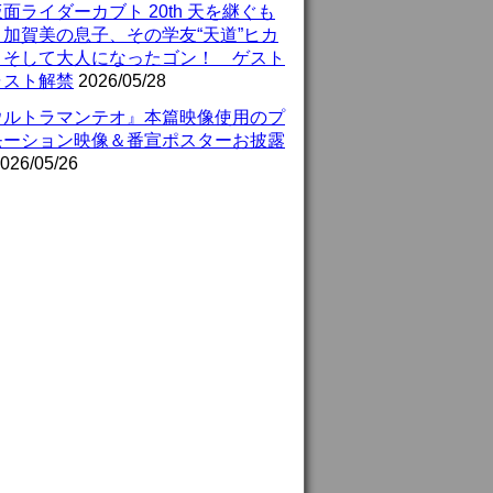
面ライダーカブト 20th 天を継ぐも
』加賀美の息子、その学友“天道”ヒカ
、そして大人になったゴン！ ゲスト
ャスト解禁
2026/05/28
ウルトラマンテオ』本篇映像使用のプ
モーション映像＆番宣ポスターお披露
026/05/26