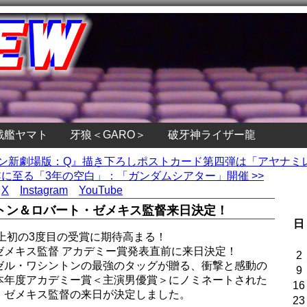
戦艦ヤマト
牙狼＜GARO＞
破牙神ライザー龍
ヲン新劇場版：Q』描き下ろしポストカード第四弾は「アヤナミ
に至る「3年の空白」：「ガンダムシアター」開催 >>
X
Instagram
YouTube
トン＆ロバート・ゼメキス監督来日決定！
日
上初の3度目の受賞に期待高まる！
ゼメキス監督 アカデミー賞発表直前に来日決定！
2
ゼル・ワシントンの最強のタッグが贈る、衝撃と感動の
9
本年度アカデミー賞＜主演男優賞＞にノミネートされた
16
・ゼメキス監督の来日が決定しました。
23