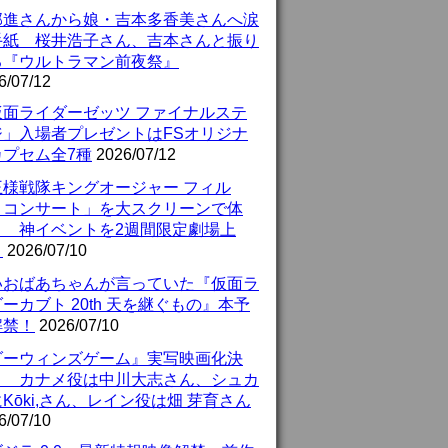
部進さんから娘・吉本多香美さんへ涙
手紙 桜井浩子さん、吉本さんと振り
る『ウルトラマン前夜祭』
6/07/12
仮面ライダーゼッツ ファイナルステ
ジ」入場者プレゼントはFSオリジナ
カプセム全7種
2026/07/12
王様戦隊キングオージャー フィル
・コンサート」を大スクリーンで体
！ 神イベントを2週間限定劇場上
！
2026/07/10
いおばあちゃんが言っていた『仮面ラ
ーカブト 20th 天を継ぐもの』本予
解禁！
2026/07/10
ダーウィンズゲーム』実写映画化決
！ カナメ役は中川大志さん、シュカ
Kōki,さん、レイン役は畑 芽育さん
6/07/10