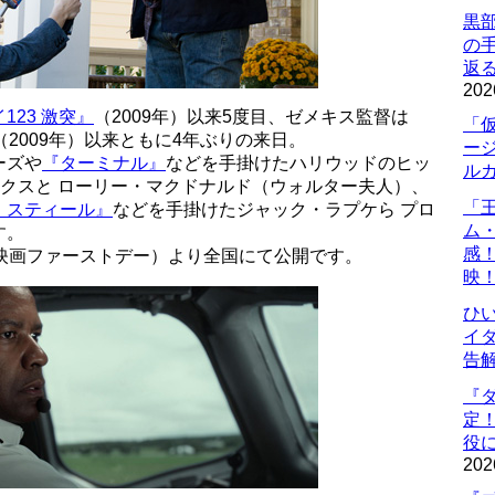
黒
の
返
202
123 激突』
（2009年）以来5度目、ゼメキス監督は
「
（2009年）以来ともに4年ぶりの来日。
ー
ーズや
『ターミナル』
などを手掛けたハリウッドのヒッ
ル
クスと ローリー・マクドナルド（ウォルター夫人）、
「
・スティール』
などを手掛けたジャック・ラプケら プロ
ム
す。
感
映画ファーストデー）より全国にて公開です。
映
ひ
イダ
告
『
定
役に
202