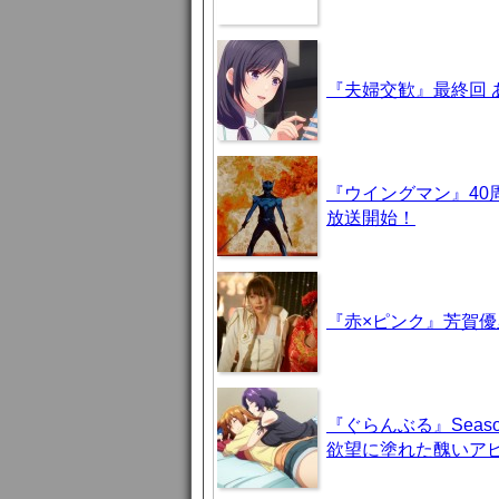
『夫婦交歓』最終回
『ウイングマン』40
放送開始！
『赤×ピンク』芳賀
『ぐらんぶる』Seas
欲望に塗れた醜いア