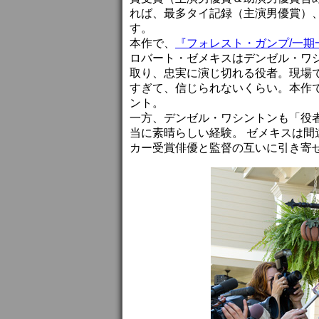
れば、最多タイ記録（主演男優賞）
す。
本作で、
『フォレスト・ガンプ/一期
ロバート・ゼメキスはデンゼル・ワ
取り、忠実に演じ切れる役者。現場
すぎて、信じられないくらい。本作
ント。
一方、デンゼル・ワシントンも「役
当に素晴らしい経験。 ゼメキスは
カー受賞俳優と監督の互いに引き寄せ