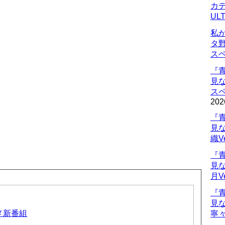
カデ
UL
私
タ
ス
『
見
ス
202
『
見
織V
『
見
月V
『
見
ニメ新番組
寧々