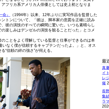
、アフリカ系アメリカ人俳優としては史上初となりま
一会』
（1994年）以来、12年ぶりに実写作品を監督した
シントンについて、「彼は、脚本家の意図を正確に読み
で、彼の演技のすべての瞬間に驚いた。いつも素晴らし
での楽しみはデンゼルの演技を観ることだった」とコメ
者のことをよく理解している監督と仕事ができるのは本
間違いなく僕が信頼するキャプテンだったよ。」と、オス
る“信頼の絆の強さ”が伺える。
最
真
イ
レ
催
2
長野
集
ラマ
202