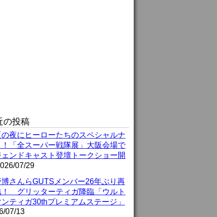
近の投稿
夏の夜にヒーローたちのスペシャルナ
ト！「全スーパー戦隊展」大阪会場で
ジェンドキャスト登壇トークショー開
026/07/29
博さんらGUTSメンバー26年ぶり再
結！ グリッターティガ降臨「ウルト
ンティガ30thプレミアムステージ」
6/07/13