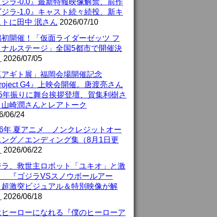
ジラ-0.0』最新特報映像解禁、前作
ジラ-1.0』キャスト続々続投、新キ
ストに田中 泯さん
2026/07/10
潟初開催！「仮面ライダーゼッツ フ
イナルステージ」全国5都市で開催決
！
2026/07/05
真アギト展」福岡会場開催記念
roject G4』上映会開催。唐渡亮さん
25年振りに舞台挨拶登壇、賀集利樹さ
、山崎潤さんとレアトーク
6/06/24
26年 夏アニメ ノンクレジットオー
ニング／エンディング集（8月1日更
）
2026/06/22
ジラ、救世主ロボット「ユキオ」と激
！ 『ゴジラVSスノウボールアー
』超激突ビジュアル＆特別映像が解
！
2026/06/18
はヒーローになれる『僕のヒーローア