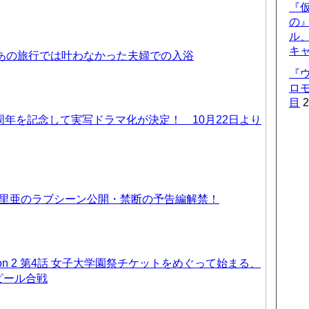
『仮
の
ル
キ
 あの旅行では叶わなかった夫婦での入浴
『
ロ
目
2
周年を記念して実写ドラマ化が決定！ 10月22日より
優里亜のラブシーン公開・禁断の予告編解禁！
on 2 第4話 女子大学園祭チケットをめぐって始まる、
ピール合戦