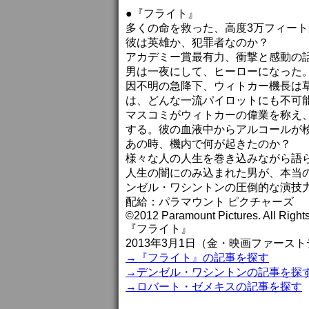
●『フライト』
多くの命を救った、高度3万フィー
彼は英雄か、犯罪者なのか？
アカデミー賞最有力、衝撃と感動の
男は一夜にして、ヒーローになった
因不明の急降下、ウィトカー機長は
は、どんな一流パイロットにも不可
マスコミがウィトカーの偉業を称え
する。彼の血液中からアルコールが
あの時、機内で何が起きたのか？
様々な人の人生を巻き込みながら語
人生の闇にのみ込まれた男が、本当
ンゼル・ワシントンの圧倒的な演技
配給：パラマウント ピクチャーズ
©2012 Paramount Pictures. All Right
『フライト』
2013年3月1日（金・映画ファー
→『フライト』の記事を探す
→デンゼル・ワシントンの記事を探
→ロバート・ゼメキスの記事を探す