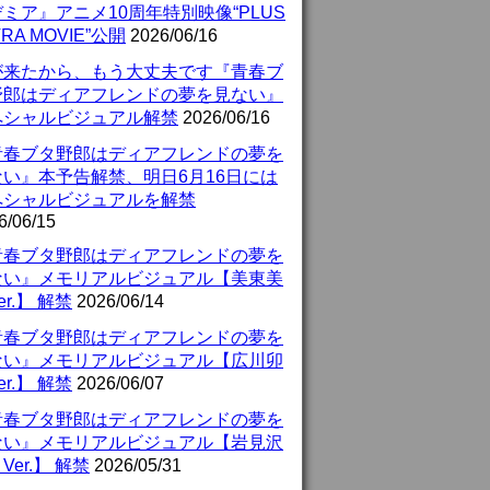
ミア』アニメ10周年特別映像“PLUS
TRA MOVIE”公開
2026/06/16
が来たから、もう大丈夫です『青春ブ
野郎はディアフレンドの夢を見ない』
ペシャルビジュアル解禁
2026/06/16
青春ブタ野郎はディアフレンドの夢を
ない』本予告解禁、明日6月16日には
ペシャルビジュアルを解禁
6/06/15
青春ブタ野郎はディアフレンドの夢を
ない』メモリアルビジュアル【美東美
er.】 解禁
2026/06/14
青春ブタ野郎はディアフレンドの夢を
ない』メモリアルビジュアル【広川卯
er.】 解禁
2026/06/07
青春ブタ野郎はディアフレンドの夢を
ない』メモリアルビジュアル【岩見沢
Ver.】 解禁
2026/05/31