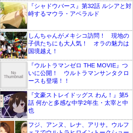
『シャドウバース』第32話 ルシアと対
峙するマウラ・アベラルド
しんちゃんがメキシコ訪問！ 現地の
子供たちにも大人気！ オラの魅力は
国境越え！
『ウルトラマンゼロ THE MOVIE』つ
いに公開！ ウルトラマンサンタクロ
ースも登場！！
『文豪ストレイドッグス わん！』第5
話 何かと多感な中学2年生・太宰と中
也
フジ、アンヌ、レナ、アリサ。ウルフ
ェスでウルトラヒロイントークショー