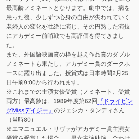
最高齢ノミネートとなります。劇中では、病を
患った後、少しずつ心身の自由が失われていく
老婦人の変化を壮絶に演じ、その円熟した演技
にアカデミー前哨戦でも高評価を得てきまし
た。
また、外国語映画賞の枠を越え作品賞のダブル
ノミネートも果たし、アカデミー賞のダークホ
ースに躍り出ました。授賞式は日本時間2月25
日午前9:00から行われます。
※これまでの主演女優受賞（ノミネート、受賞
両方）最高齢は、1989年度第62回
『ドライビン
グMissデイジー』
のジェシカ・タンディさん
（当時80）
※エマニュエル・リヴァがアカデミー賞主演女
優賞を受賞した場合……男女主演助演、合わせ