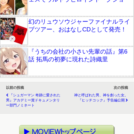
幻のリュウソウジャーファイナルライ
ブツアー、おはなしCDとして発売！
『うちの会社の小さい先輩の話』第6
話 拓馬の初夢に現れた詩織里
以前の投稿
次の投稿
『シュガーマン 奇跡に愛された
神と呼ばれた男、神を創った女。
男』アカデミー賞ドキュメンタリ
『ヒッチコック』予告編公開
ー部門ノミネート