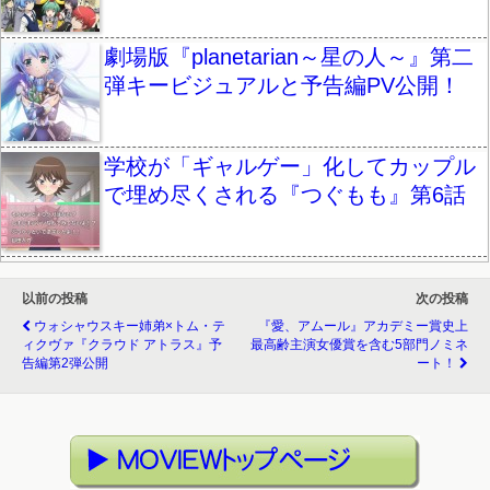
劇場版『planetarian～星の人～』第二
弾キービジュアルと予告編PV公開！
学校が「ギャルゲー」化してカップル
で埋め尽くされる『つぐもも』第6話
以前の投稿
次の投稿
ウォシャウスキー姉弟×トム・テ
『愛、アムール』アカデミー賞史上
ィクヴァ『クラウド アトラス』予
最高齢主演女優賞を含む5部門ノミネ
告編第2弾公開
ート！