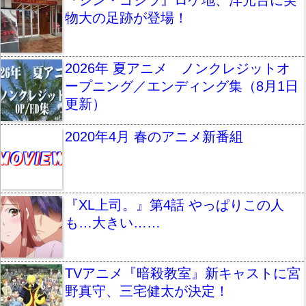
物大の足跡が登場！
2026年 夏アニメ ノンクレジットオ
ープニング／エンディング集（8月1日
更新）
2020年4月 春のアニメ新番組
『XL上司。』第4話 やっぱりこの人
も…大きい……
TVアニメ『暗殺教室』新キャストに宮
野真守、三宅健太が決定！