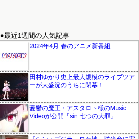
●最近1週間の人気記事
2024年4月 春のアニメ新番組
田村ゆかり史上最大規模のライブツア
ーが大盛況のうちに閉幕！
憂鬱の魔王・アスタロト様のMusic
Videoが公開『sin 七つの大罪』
『シン・ゴジラ』ロケ地、洋光台に実