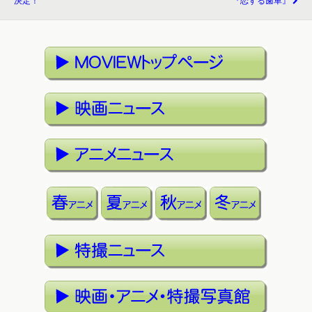
決定！
『恋する歯車』