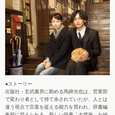
●ストーリー
出版社・玄武書房に勤める馬締光也は、営業部
で変わり者として持て余されていたが、人とは
違う視点で言葉を捉える能力を買われ、辞書編
集部に迎えられる。新しい辞書「大渡海」を編