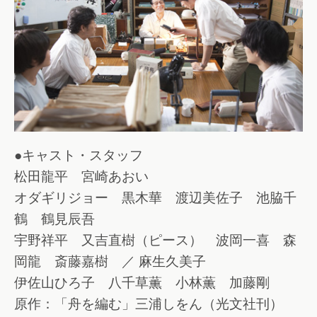
●キャスト・スタッフ
松田龍平 宮崎あおい
オダギリジョー 黒木華 渡辺美佐子 池脇千
鶴 鶴見辰吾
宇野祥平 又吉直樹（ピース） 波岡一喜 森
岡龍 斎藤嘉樹 ／ 麻生久美子
伊佐山ひろ子 八千草薫 小林薫 加藤剛
原作：「舟を編む」三浦しをん（光文社刊）