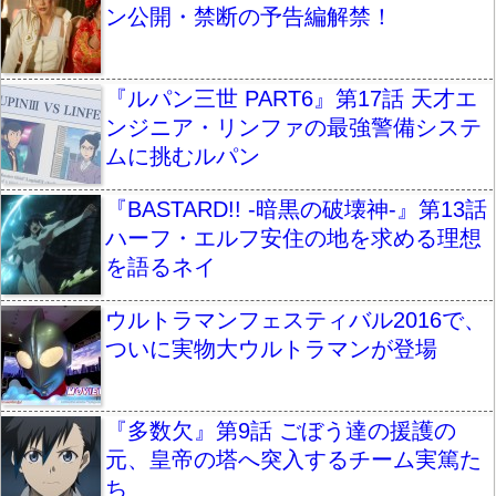
ン公開・禁断の予告編解禁！
『ルパン三世 PART6』第17話 天才エ
ンジニア・リンファの最強警備システ
ムに挑むルパン
『BASTARD!! -暗黒の破壊神-』第13話
ハーフ・エルフ安住の地を求める理想
を語るネイ
ウルトラマンフェスティバル2016で、
ついに実物大ウルトラマンが登場
『多数欠』第9話 ごぼう達の援護の
元、皇帝の塔へ突入するチーム実篤た
ち