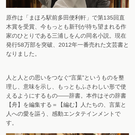
原作は「まほろ駅前多田便利軒」で第135回直
木賞を受賞、今もっとも新刊が待ち望まれる作
家のひとりである三浦しをんの同名小説。現在
発行58万部を突破、2012年一番売れた文芸書と
なりました。
人と人との思いをつなぐ“言葉”というものを整
理し、意味を示し、もっともふさわしい形で使
えるようにするもの――辞書。本作はその辞書
【舟】を編集する＝【編む】人たちの、言葉と
人への愛を謳う、感動エンタテインメントで
す。