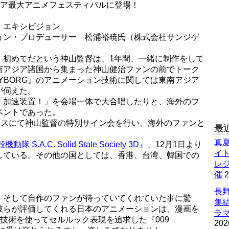
ジア最大アニメフェスティバルに登場！
・エキシビジョン
ョン・プロデューサー 松浦裕暁氏（株式会社サンジゲ
、初めてだという神山監督は、1年間、一緒に制作をして
南アジア諸国から集まった神山健治ファンの前でトーク
:CYBORG』のアニメーション技術に関しては東南アジア
が伺えた。
「加速装置！」を会場一体で大合唱したりと、海外のフ
ベントであった。
ースにて神山監督の特別サイン会を行い、海外のファンと
最
真
動隊 S.A.C. Solid State Society 3D』
、12月1日より
イ
が決定している。その他の国としては、香港、台湾、韓国での
レ
催
2
長野
、そして自作のファンが待っていてくれていた事に驚
集
彼らが評価してくれる日本のアニメーションは、漫画を
ラマ
D技術を使ってセルルック表現を追求した『009
202