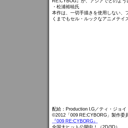
RE:CYBOG』が、アジアでどの
・松浦裕暁氏
本作は、一切手描きを使用しない、
くまでもセル・ルックなアニメテイ
配給：Production I.G／ティ・ジョイ
©2012「009 RE:CYBORG」製作委
『009 RE:CYBORG』
全国大ヒット公開中！（2D/3D）