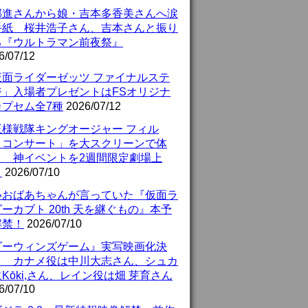
部進さんから娘・吉本多香美さんへ涙
手紙 桜井浩子さん、吉本さんと振り
る『ウルトラマン前夜祭』
6/07/12
仮面ライダーゼッツ ファイナルステ
ジ」入場者プレゼントはFSオリジナ
カプセム全7種
2026/07/12
王様戦隊キングオージャー フィル
・コンサート」を大スクリーンで体
！ 神イベントを2週間限定劇場上
！
2026/07/10
いおばあちゃんが言っていた『仮面ラ
ーカブト 20th 天を継ぐもの』本予
解禁！
2026/07/10
ダーウィンズゲーム』実写映画化決
！ カナメ役は中川大志さん、シュカ
Kōki,さん、レイン役は畑 芽育さん
6/07/10