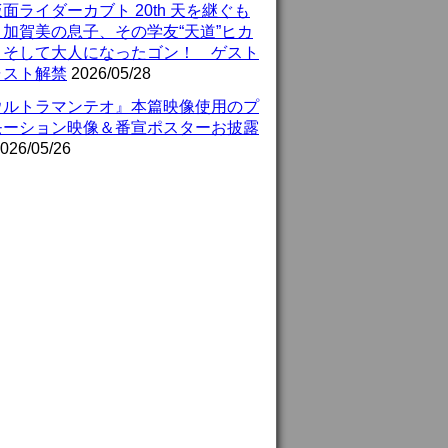
面ライダーカブト 20th 天を継ぐも
』加賀美の息子、その学友“天道”ヒカ
、そして大人になったゴン！ ゲスト
ャスト解禁
2026/05/28
ウルトラマンテオ』本篇映像使用のプ
モーション映像＆番宣ポスターお披露
026/05/26