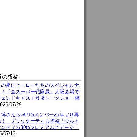
近の投稿
夏の夜にヒーローたちのスペシャルナ
ト！「全スーパー戦隊展」大阪会場で
ジェンドキャスト登壇トークショー開
026/07/29
博さんらGUTSメンバー26年ぶり再
結！ グリッターティガ降臨「ウルト
ンティガ30thプレミアムステージ」
6/07/13