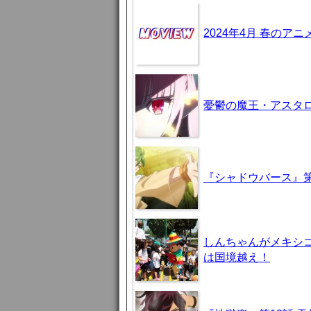
2024年4月 春のア
憂鬱の魔王・アスタロト様
『シャドウバース』第
しんちゃんがメキシ
は国境越え！