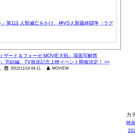
』第1話 人類滅亡をかけ、神VS人類最終闘争〈ラグ
ウィザード＆フォーゼ MOVIE大戦』場面写解禁
』完結編、TV放送記念上映イベント開催決定！ >>
ス
2012/11/14 04:11
MOVIEW
カ
映
2