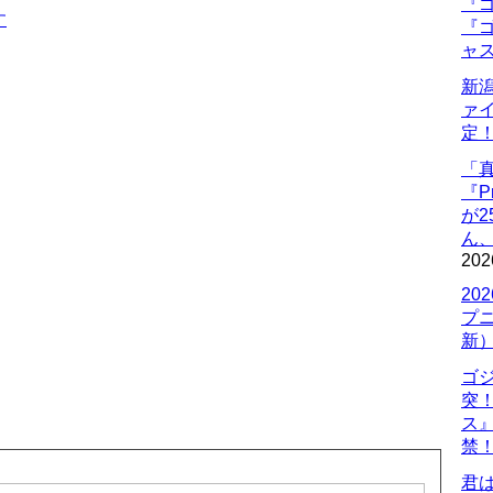
『ゴ
す
『ゴ
ャ
新
ァ
定
「
『P
が
ん
202
20
プ
新
ゴ
突
ス
禁
君