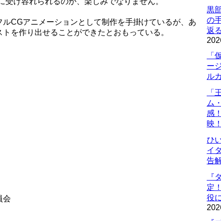
ように受け容れられるのか、楽しみでなりません。
黒
の
フルCGアニメーションとして制作を手掛けているが、あ
返
ストを作り出せることができたとおもっている。
202
「
ー
ル
「
ム
感
映
ひ
イダ
告
『
定
役に
員会
202