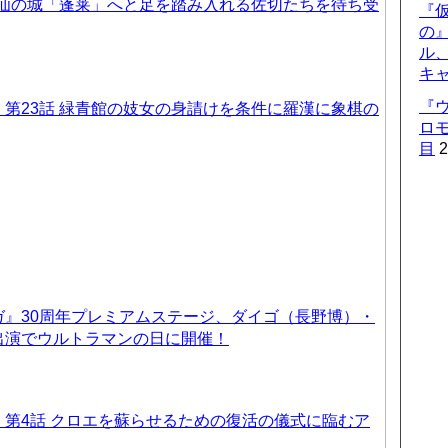
天仙の城「蓬莱」へと足を踏み入れる佐切たちを待ち受
『仮
の
ル
キ
『
第23話 緑青館の妓女の身請けを条件に羅漢に象棋の
ロ
目
2
ガ』30周年プレミアムステージ、ダイゴ（長野博）・
出演でウルトラマンの日に開催！
第4話 クロエを蘇らせるための復活の儀式に臨むア