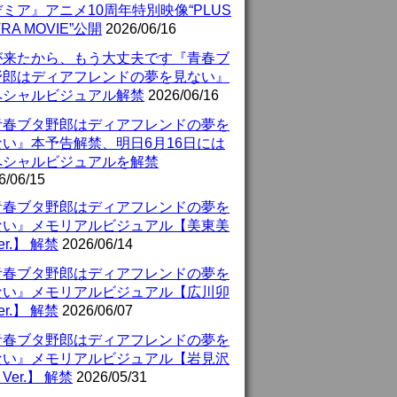
ミア』アニメ10周年特別映像“PLUS
TRA MOVIE”公開
2026/06/16
が来たから、もう大丈夫です『青春ブ
野郎はディアフレンドの夢を見ない』
ペシャルビジュアル解禁
2026/06/16
青春ブタ野郎はディアフレンドの夢を
ない』本予告解禁、明日6月16日には
ペシャルビジュアルを解禁
6/06/15
青春ブタ野郎はディアフレンドの夢を
ない』メモリアルビジュアル【美東美
er.】 解禁
2026/06/14
青春ブタ野郎はディアフレンドの夢を
ない』メモリアルビジュアル【広川卯
er.】 解禁
2026/06/07
青春ブタ野郎はディアフレンドの夢を
ない』メモリアルビジュアル【岩見沢
Ver.】 解禁
2026/05/31