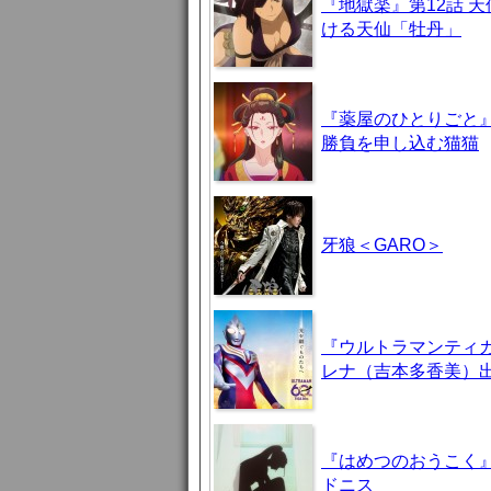
『地獄楽』第12話 
ける天仙「牡丹」
『薬屋のひとりごと』
勝負を申し込む猫猫
牙狼＜GARO＞
『ウルトラマンティ
レナ（吉本多香美）
『はめつのおうこく』
ドニス