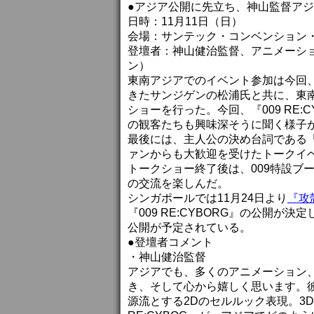
●アジア公開に先立ち、神山監督ア
日時：11月11日（日）
会場：サンテック・コンベンション
登壇者：神山健治監督、アニメーシ
ン）
東南アジアでのイベント参加は今回
きたサンジゲンの松浦氏と共に、東
ショーを行った。今回、『009 RE
の観客たちも興味深そうに聞く様子
最後には、主人公の決め台詞である
ァンからも大歓迎を受けたトークイ
トークショー終了後は、009特設ブ
の交流を楽しんだ。
シンガポールでは11月24日より
『攻殻機
『009 RE:CYBORG』の公開
公開が予定されている。
●登壇者コメント
・神山健治監督
アジアでも、多くのアニメーション
き、そして心から嬉しく思います。
源流とする2Dのセルルック表現。3