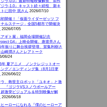
ジラ-0.0』最新特報映像解禁、前作
ジラ-1.0』キャスト続々続投、新キ
ストに田中 泯さん
2026/07/10
潟初開催！「仮面ライダーゼッツ フ
イナルステージ」全国5都市で開催決
！
2026/07/05
真アギト展」福岡会場開催記念
roject G4』上映会開催。唐渡亮さん
25年振りに舞台挨拶登壇、賀集利樹さ
、山崎潤さんとレアトーク
6/06/24
26年 夏アニメ ノンクレジットオー
ニング／エンディング集（8月1日更
）
2026/06/22
ジラ、救世主ロボット「ユキオ」と激
！ 『ゴジラVSスノウボールアー
』超激突ビジュアル＆特別映像が解
！
2026/06/18
はヒーローになれる『僕のヒーローア