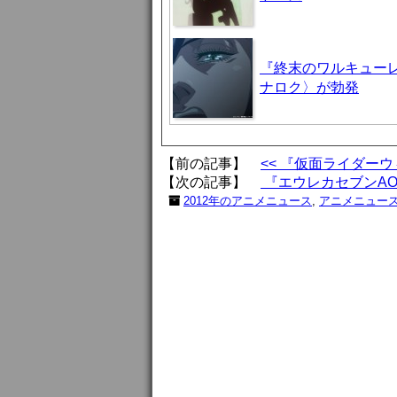
『終末のワルキューレ
ナロク〉が勃発
【前の記事】
<< 『仮面ライダー
【次の記事】
『エウレカセブンAO
2012年のアニメニュース
,
アニメニュー