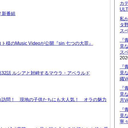
カデ
UL
ニメ新番組
私
タ
ス
『
のMusic Videoが公開『sin 七つの大罪』
見
ス
202
『
見
32話 ルシアと対峙するマウラ・アベラルド
織V
『
見
コ訪問！ 現地の子供たちにも大人気！ オラの魅力
月V
『
見
寧々