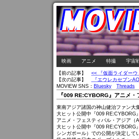
映画
アニメ
特撮
宇宙
【前の記事】
<< 『仮面ライダー
【次の記事】
『エウレカセブンAO
MOVIEW SNS：
Bluesky
Threads
『009 RE:CYBORG』ア
東南アジア諸国の神山健治ファン大
大ヒット公開中『009 RE:CYBORG
アニメ・フェスティバル・アジア（A
大ヒット公開中『009 RE:CYB
シンガポール）での公開が決定して