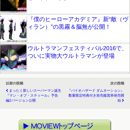
『僕のヒーローアカデミア』新“敵（ヴ
ィラン）”の黒霧＆脳無が公開！
ウルトラマンフェスティバル2016で、
ついに実物大ウルトラマンが登場
以前の投稿
次の投稿
まったく新しいスーパーマン誕生
『バイオハザード ダムネーション』
『マン・オブ・スティール』予告
数量限定特典付き前売鑑賞券発売開
編2バージョン公開
始