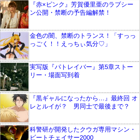
『赤×ピンク』芳賀優里亜のラブシー
ン公開・禁断の予告編解禁！
金色の闇、禁断のトランス！「すっっ
っごく！！えっちぃ気分♡」
実写版『パトレイバー』第5章ストー
リー・場面写到着
『黒ギャルになったから…』最終回 オ
レとルイが？ 男同士で最後まで？
科警研が開発したクウガ専用マシン・
ビートチェイサー2000