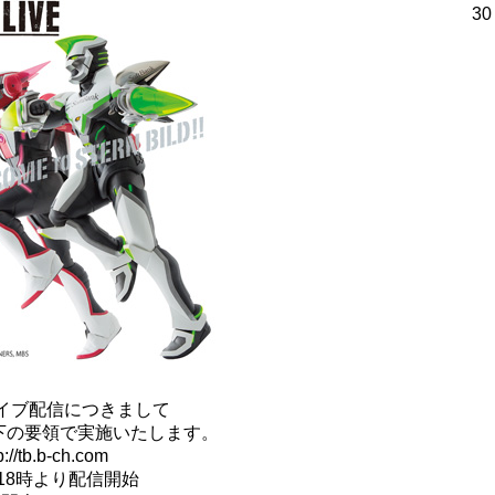
30
VE』ライブ配信につきまして
下の要領で実施いたします。
b.b-ch.com
18時より配信開始