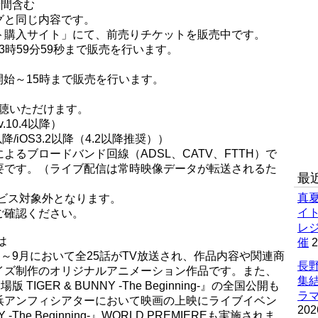
時間含む
グと同じ内容です。
ト購入サイト」にて、前売りチケットを販売中です。
3時59分59秒まで販売を行います。
開始～15時まで販売を行います。
聴いただけます。
v.10.4以降）
以降/iOS3.2以降（4.2以降推奨））
るブロードバンド回線（ADSL、CATV、FTTH）で
必要です。（ライブ配信は常時映像データが転送されるた
最
真
ビス対象外となります。
イ
ご確認ください。
レ
は
催
2
1年4月～9月において全25話がTV放送され、作品内容や関連商
長野
イズ制作のオリジナルアニメーション作品です。また、
集
IGER & BUNNY -The Beginning-』の全国公開も
ラマ
浜アンフィシアターにおいて映画の上映にライブイベン
202
-The Beginning-』WORLD PREMIEREも実施されま