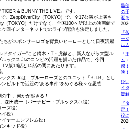
黒
R & BUNNY THE LIVE』です。
の
ZeppDiverCity（TOKYO）で、全17公演が上演さ
返
City（TOKYO）だけでなく、全国100ヶ所以上の映画館で
202
に今回インターネットでのライブ配信も決定しました。
「
ー
力者たちがスポンサーロゴを背負いヒーローとして日夜活躍
ル
ルドタイガー”こと鏑木・T・虎徹と、新人ながら大型ル
「
ルックス Jr.のコンビの活躍を描いた作品で、今回
ム
は、TV版14話と15話の間にあたります。
感
場。
映
クス Jr.は、ブルーローズとのユニット「B.T.B」とし
ひ
ンビルトで話題の“ある事件”をめぐる様々な思惑
イダ
告
の中 、何かが起きる！
、森田成一（バーナビー・ブルックスJr.役）
『
ローズ役）
定
ハイ役）
役に
ァイヤーエンブレム役）
202
ゴンキッド役）