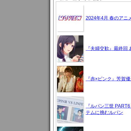
2024年4月 春のア
『夫婦交歓』最終回
『赤×ピンク』芳賀
『ルパン三世 PAR
テムに挑むルパン