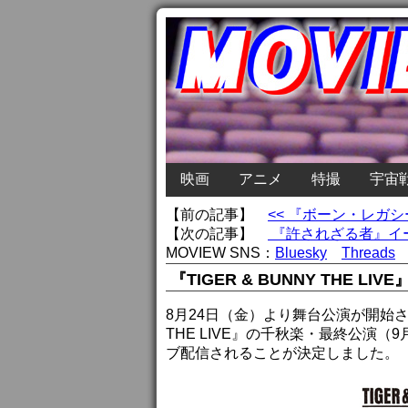
映画
アニメ
特撮
宇宙
【前の記事】
<< 『ボーン・レガ
【次の記事】
『許されざる者』イ
MOVIEW SNS：
Bluesky
Threads
『TIGER & BUNNY THE 
8月24日（金）より舞台公演が開始
THE LIVE』の千秋楽・最終公演（
ブ配信されることが決定しました。