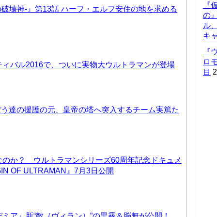
『仮
-暗黒の破壊神-』第13話 ハーフ・エルフ安住の地を求める
の
ル
キ
『
ロ
ィバル2016で、ついに実物大ウルトラマンが登場
目
2
ぼう達の援護の元、皇帝の塔へ突入するチーム実篤た
なのか？ ウルトラマンシリーズ60周年記念ドキュメ
IN OF ULTRAMAN』7月3日公開
ミア』新“敵（ヴィラン）”の黒霧＆脳無が公開！