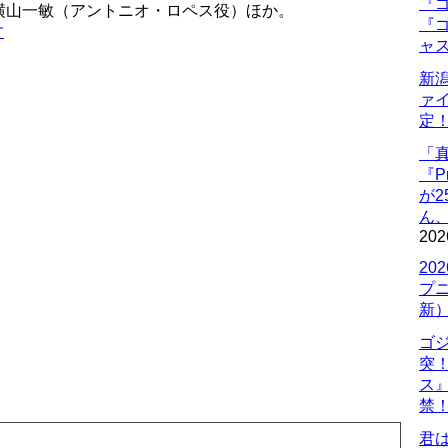
『ゴ
横山一敏（アントニオ・ロペス役）ほか。
『ゴ
す
ャ
新
ァ
定
「
『P
が
ん
202
20
プ
新
ゴ
突
ス
禁
君