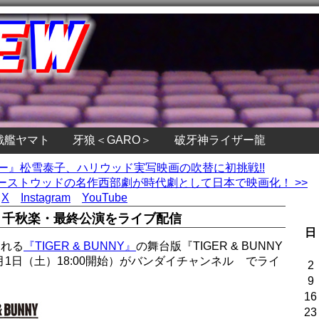
戦艦ヤマト
牙狼＜GARO＞
破牙神ライザー龍
シー』松雪泰子、ハリウッド実写映画の吹替に初挑戦!!
ーストウッドの名作西部劇が時代劇として日本で映画化！ >>
X
Instagram
YouTube
LIVE』千秋楽・最終公演をライブ配信
日
される
『TIGER & BUNNY』
の舞台版『TIGER & BUNNY
9月1日（土）18:00開始）がバンダイチャンネル
でライ
2
9
16
23