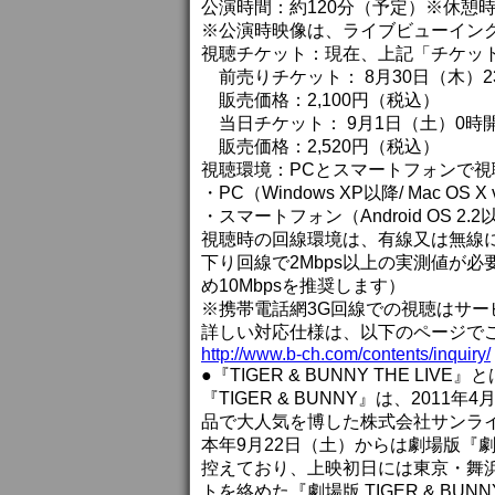
公演時間：約120分（予定）※休憩
※公演時映像は、ライブビューイン
視聴チケット：現在、上記「チケッ
前売りチケット： 8月30日（木）2
販売価格：2,100円（税込）
当日チケット： 9月1日（土）0時
販売価格：2,520円（税込）
視聴環境：PCとスマートフォンで視
・PC（Windows XP以降/ Mac OS X 
・スマートフォン（Android OS 2.2
視聴時の回線環境は、有線又は無線によ
下り回線で2Mbps以上の実測値が
め10Mbpsを推奨します）
※携帯電話網3G回線での視聴はサー
詳しい対応仕様は、以下のページで
http://www.b-ch.com/contents/inquiry/
●『TIGER & BUNNY THE LIVE』と
『TIGER & BUNNY』は、201
品で大人気を博した株式会社サンラ
本年9月22日（土）からは劇場版『劇場版 T
控えており、上映初日には東京・舞
トを絡めた『劇場版 TIGER & BUNNY 