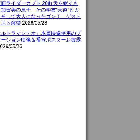
面ライダーカブト 20th 天を継ぐも
』加賀美の息子、その学友“天道”ヒカ
、そして大人になったゴン！ ゲスト
ャスト解禁
2026/05/28
ウルトラマンテオ』本篇映像使用のプ
モーション映像＆番宣ポスターお披露
026/05/26