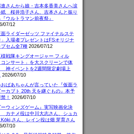
部進さんから娘・吉本多香美さんへ涙
手紙 桜井浩子さん、吉本さんと振り
る『ウルトラマン前夜祭』
6/07/12
仮面ライダーゼッツ ファイナルステ
ジ」入場者プレゼントはFSオリジナ
カプセム全7種
2026/07/12
王様戦隊キングオージャー フィル
・コンサート」を大スクリーンで体
！ 神イベントを2週間限定劇場上
！
2026/07/10
いおばあちゃんが言っていた『仮面ラ
ーカブト 20th 天を継ぐもの』本予
解禁！
2026/07/10
ダーウィンズゲーム』実写映画化決
！ カナメ役は中川大志さん、シュカ
Kōki,さん、レイン役は畑 芽育さん
6/07/10