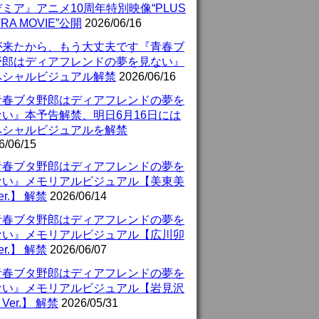
ミア』アニメ10周年特別映像“PLUS
TRA MOVIE”公開
2026/06/16
が来たから、もう大丈夫です『青春ブ
野郎はディアフレンドの夢を見ない』
ペシャルビジュアル解禁
2026/06/16
青春ブタ野郎はディアフレンドの夢を
ない』本予告解禁、明日6月16日には
ペシャルビジュアルを解禁
6/06/15
青春ブタ野郎はディアフレンドの夢を
ない』メモリアルビジュアル【美東美
er.】 解禁
2026/06/14
青春ブタ野郎はディアフレンドの夢を
ない』メモリアルビジュアル【広川卯
er.】 解禁
2026/06/07
青春ブタ野郎はディアフレンドの夢を
ない』メモリアルビジュアル【岩見沢
Ver.】 解禁
2026/05/31