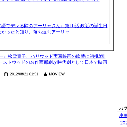
語でデレる隣のアーリャさん』第10話 政近の誕生日
なかったと知り、落ち込むアーリャ
シー』松雪泰子、ハリウッド実写映画の吹替に初挑戦!!
ーストウッドの名作西部劇が時代劇として日本で映画
ス
2012/08/21 01:51
MOVIEW
カ
映
2