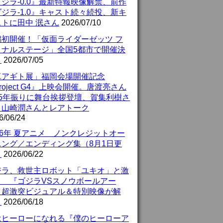
ジラ-0.0』最新特報映像解禁、前作
ジラ-1.0』キャスト続々続投、新キ
ストに田中 泯さん
2026/07/10
潟初開催！「仮面ライダーゼッツ フ
イナルステージ」全国5都市で開催決
！
2026/07/05
真アギト展」福岡会場開催記念
roject G4』上映会開催。唐渡亮さん
25年振りに舞台挨拶登壇、賀集利樹さ
、山崎潤さんとレアトーク
6/06/24
26年 夏アニメ ノンクレジットオー
ニング／エンディング集（8月1日更
）
2026/06/22
ジラ、救世主ロボット「ユキオ」と激
！ 『ゴジラVSスノウボールアー
』超激突ビジュアル＆特別映像が解
！
2026/06/18
はヒーローになれる『僕のヒーローア