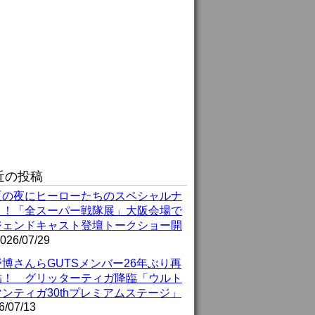
近の投稿
夏の夜にヒーローたちのスペシャルナ
ト！「全スーパー戦隊展」大阪会場で
ジェンドキャスト登壇トークショー開
026/07/29
博さんらGUTSメンバー26年ぶり再
結！ グリッターティガ降臨「ウルト
ンティガ30thプレミアムステージ」
6/07/13