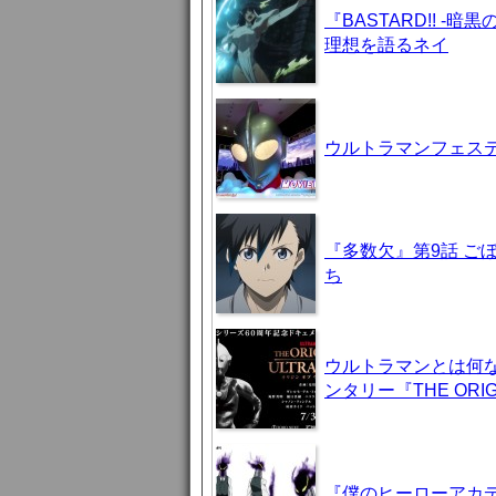
『BASTARD!! 
理想を語るネイ
ウルトラマンフェステ
『多数欠』第9話 ご
ち
ウルトラマンとは何
ンタリー『THE ORIG
『僕のヒーローアカデ