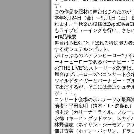
す。
この作品を題材に舞台化されたのが『TIGE
本年8月24日（金）～9月1日（土）まで、
れます。千秋楽の模様はZeppDiver
もライブビューイングを行い、さら
●作品概要
舞台は“NEXT”と呼ばれる特殊能
する街シュテルンビルト。
がけっぷちのベテランヒーロー“ワイ
ーキーヒーローであるバーナビー・ブ
の”THE LIVE”のストーリーの設定
舞台はブルーローズのコンサート会
ワイルドタイガーとバーナビー・ブルッ
て出演するが、そこには最近シュテル
が・・・。
コンサート会場のボルテージが最高潮
演者：平田広明（鏑木・T・虎徹役）
岡本玲（カリーナ・ライル、ブルー
永徳（キース・グッドマン、スカイ
林野健志（ネイサン・シーモア、フ
佃井皆美（ホァン・パオリン、ドラ