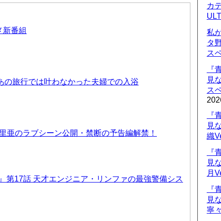
カデ
UL
ニメ新番組
私
タ
ス
『
見
 あの旅行では叶わなかった夫婦での入浴
ス
202
『
見
優里亜のラブシーン公開・禁断の予告編解禁！
織V
『
見
月V
T6』第17話 天才エンジニア・リンファの最強警備シス
『
見
寧々