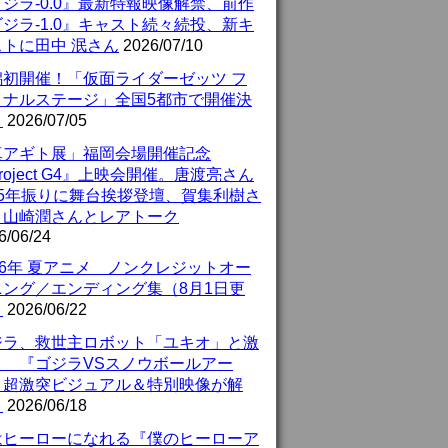
ジラ-0.0』最新特報映像解禁、前作
ジラ-1.0』キャスト続々続投、新キ
ストに田中 泯さん
2026/07/10
潟初開催！「仮面ライダーゼッツ フ
イナルステージ」全国5都市で開催決
！
2026/07/05
真アギト展」福岡会場開催記念
roject G4』上映会開催。唐渡亮さん
25年振りに舞台挨拶登壇、賀集利樹さ
、山崎潤さんとレアトーク
6/06/24
26年 夏アニメ ノンクレジットオー
ニング／エンディング集（8月1日更
）
2026/06/22
ジラ、救世主ロボット「ユキオ」と激
！ 『ゴジラVSスノウボールアー
』超激突ビジュアル＆特別映像が解
！
2026/06/18
はヒーローになれる『僕のヒーローア