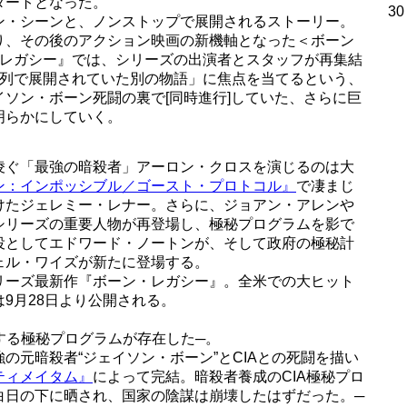
タートとなった。
30
ン・シーンと、ノンストップで展開されるストーリー。
り、その後のアクション映画の新機軸となった＜ボーン
・レガシー』では、シリーズの出演者とスタッフが再集結
系列で展開されていた別の物語」に焦点を当てるという、
ソン・ボーン死闘の裏で[同時進行]していた、さらに巨
明らかにしていく。
凌ぐ「最強の暗殺者」アーロン・クロスを演じるのは大
ン：インポッシブル／ゴースト・プロトコル』
で凄まじ
けたジェレミー・レナー。さらに、ジョアン・アレンや
シリーズの重要人物が再登場し、極秘プログラムを影で
役としてエドワード・ノートンが、そして政府の極秘計
ェル・ワイズが新たに登場する。
リーズ最新作『ボーン・レガシー』。全米での大ヒット
9月28日より公開される。
]する極秘プログラムが存在した─。
の元暗殺者“ジェイソン・ボーン”とCIAとの死闘を描い
ティメイタム』
によって完結。暗殺者養成のCIA極秘プロ
白日の下に晒され、国家の陰謀は崩壊したはずだった。─