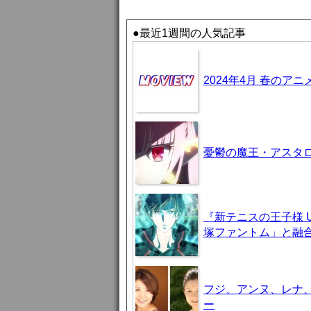
●最近1週間の人気記事
2024年4月 春のア
憂鬱の魔王・アスタロト様
『新テニスの王子様 U-
塚ファントム」と融
フジ、アンヌ、レナ
ー