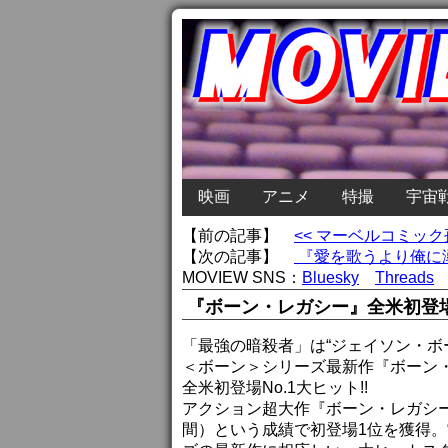
映画
アニメ
特撮
宇宙
【前の記事】
<< マーベルコミッ
【次の記事】
『愛を歌うより俺に溺
MOVIEW SNS：
Bluesky
Threads
『ボーン・レガシー』全米初登場N
「最強の暗殺者」は“ジェイソン・ボ
＜ボーン＞シリーズ最新作『ボーン
全米初登場No.1大ヒット!!
アクション超大作『ボーン・レガシー』
間）という成績で初登場1位を獲得。