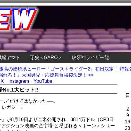
戦艦ヤマト
牙狼＜GARO＞
破牙神ライザー龍
ク孤高の燃焼系ヒーロー『ゴーストライダー2』初日決定！ 特報
れろ！』大国男児・応援舞台挨拶決定！ >>
X
Instagram
YouTube
o.1大ヒット!!
日
ーン”だけではなかった──。
・レガシー』
2
9
が8月10日より全米公開され、3814万ドル（OP3日
16
“アクション映画の金字塔”と呼ばれる＜ボーン＞シリー
23