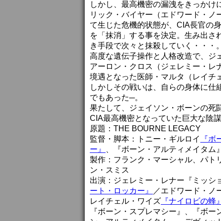
しかし、最高機密の漏洩をきっかけ
リック・バイヤー（エドワード・ノ
て生じた危機的状態が、CIA長官の
を「抹消」する事を決定。生み出さ
き手段で次々と抹殺していく・・・
高度な遺伝子操作と人格改造で、ジ
アーロン・クロス（ジェレミー・レ
境遇となった医師・マルタ（レイチ
しかしその戦いは、自らの身体に仕
でもあった─。
果たして、ジェイソン・ボーンの死
CIA最高機密となっていた巨大な陰
原題：THE BOURNE LEGACY
監督・脚本：トニー・ギルロイ
『ボ
ー』
、『ボーン・アルティメイタム
製作：フランク・マーシャル、パト
ン・スミス
出演：ジェレミー・レナー『ミッシ
ート・ロッカー』
／エドワード・ノ
レイチェル・ワイズ
『ナイロビの蜂
『ボーン・スプレマシー』、『ボー