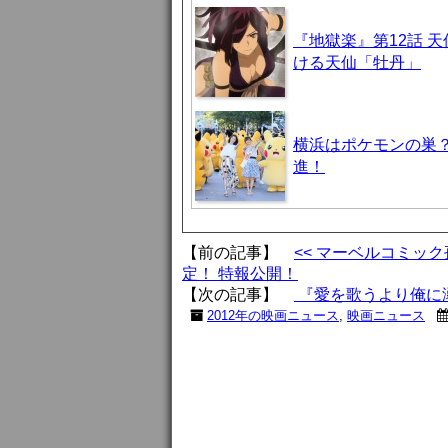
『地獄楽』第12話 
ける天仙「牡丹」
横浜はポケモンの巣
進！
【前の記事】
<< マーベルコミッ
定！ 特報公開！
【次の記事】
『愛を歌うより俺に溺
2012年の映画ニュース
,
映画ニュース