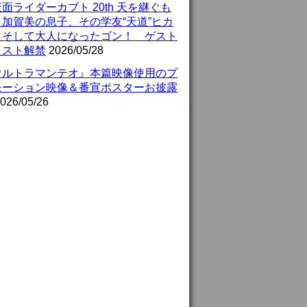
面ライダーカブト 20th 天を継ぐも
』加賀美の息子、その学友“天道”ヒカ
、そして大人になったゴン！ ゲスト
ャスト解禁
2026/05/28
ウルトラマンテオ』本篇映像使用のプ
モーション映像＆番宣ポスターお披露
026/05/26