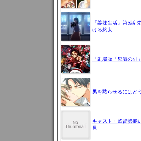
『義妹生活』第5話 
ける悠太
『劇場版「鬼滅の刃」
男を黙らせるにはどう
キャスト・監督勢揃
見