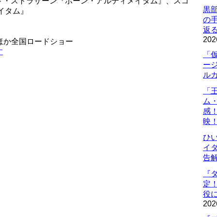
ド・ストラザーン『ボーン・アルティメイタム』、スコ
黒
イタム』
の
返
202
劇ほか全国ロードショー
す
「
ー
ル
「
ム
感
映
ひ
イダ
告
『
定
役に
202