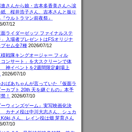
部進さんから娘・吉本多香美さんへ涙
手紙 桜井浩子さん、吉本さんと振り
る『ウルトラマン前夜祭』
6/07/12
仮面ライダーゼッツ ファイナルステ
ジ」入場者プレゼントはFSオリジナ
カプセム全7種
2026/07/12
王様戦隊キングオージャー フィル
・コンサート」を大スクリーンで体
！ 神イベントを2週間限定劇場上
！
2026/07/10
いおばあちゃんが言っていた『仮面ラ
ーカブト 20th 天を継ぐもの』本予
解禁！
2026/07/10
ダーウィンズゲーム』実写映画化決
！ カナメ役は中川大志さん、シュカ
Kōki,さん、レイン役は畑 芽育さん
6/07/10