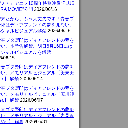
ミア』アニメ10周年特別映像“PLUS
TRA MOVIE”公開
2026/06/16
が来たから、もう大丈夫です『青春ブ
野郎はディアフレンドの夢を見ない』
ペシャルビジュアル解禁
2026/06/16
青春ブタ野郎はディアフレンドの夢を
ない』本予告解禁、明日6月16日には
ペシャルビジュアルを解禁
6/06/15
青春ブタ野郎はディアフレンドの夢を
ない』メモリアルビジュアル【美東美
er.】 解禁
2026/06/14
青春ブタ野郎はディアフレンドの夢を
ない』メモリアルビジュアル【広川卯
er.】 解禁
2026/06/07
青春ブタ野郎はディアフレンドの夢を
ない』メモリアルビジュアル【岩見沢
Ver.】 解禁
2026/05/31