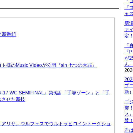
『ゴ
『ゴ
ャ
新
ァ
ニメ新番組
定
「
『P
が
ん
のMusic Videoが公開『sin 七つの大罪』
202
20
プ
新
17 WC SEMIFINAL』第6話 「手塚ゾーン」と「手
合させた新技
ゴ
突
ス
禁
、アリサ。ウルフェスでウルトラヒロイントークショ
君