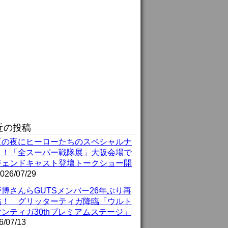
近の投稿
夏の夜にヒーローたちのスペシャルナ
ト！「全スーパー戦隊展」大阪会場で
ジェンドキャスト登壇トークショー開
026/07/29
博さんらGUTSメンバー26年ぶり再
結！ グリッターティガ降臨「ウルト
ンティガ30thプレミアムステージ」
6/07/13