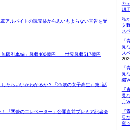
カデ
UL
私
先輩アルバイトの読売栞から思いもよらない宣告を受
タ
ス
『
見
ス
無限列車編』興収400億円！ 世界興収517億円
202
『
見
織V
したらいいかわかるか？『25歳の女子高生』第1話
『
見
月V
『
い！『悪夢のエレベーター』公開直前プレミア記者会
見
寧々