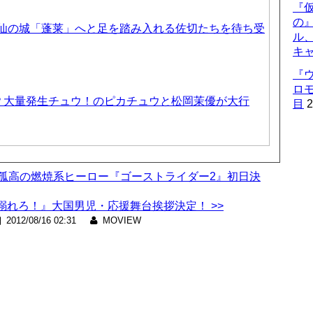
『仮
の
天仙の城「蓬莱」へと足を踏み入れる佐切たちを待ち受
ル
キ
『
ロ
？大量発生チュウ！のピカチュウと松岡茉優が大行
目
2
ク孤高の燃焼系ヒーロー『ゴーストライダー2』初日決
れろ！』大国男児・応援舞台挨拶決定！ >>
2012/08/16 02:31
MOVIEW