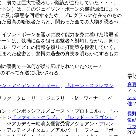
に、裏では巨大で恐ろしい陰謀が進行していた・・・。
ートン）は、このジェイソン・ボーンの機密漏洩によっ
身に及ぶ事態を回避するため、プログラムの存在そのもの
れた最高の暗殺者たちと、関わった全ての人物を恐るべ
。
ェイソン・ボーンを遥かに凌ぐ能力を身に着けた暗殺者
ナー）は、執拗に命を狙う追撃者と対峙しながら、同じ
ェル・ワイズ）の情報を頼りに打開策を模索していく。
組まれた秘密と、驚愕の過去の真実を明らかにするもの
闘の裏側で一体何が繰り広げられていたのか─？
謀のすべてが遂に明かされる。
最
真
ーン・アイデンティティー』
、
『ボーン・スプレマシ
イ
』
レ
リック・クローリー、ジェフリー・M・ワイナー、ベ
催
2
ョン：インポッシブル／ゴースト・プロトコル』、
『ハ
長野
ートン
『ファイト・クラブ』
、
『レッド・ドラゴン』
／
集
』
※アカデミー助演女優賞受賞／ジョアン・アレン
ラマ
ン・アルティメイタム』／アルバート・フィニー『ボー
202