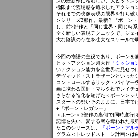
ズの最新作に相応しい、大ヒットス
極限まで臨場感を追求したアクショ
それまでの映像表現の限界を打ち破
＞シリーズ3部作。最新作『ボーン
し、前3部作と「同じ世界・同じ時
全く新しい表現テクニックで、ジェイ
大な陰謀の存在を壮大なスケールで
今回の物語の主役であり、ボーンを
ヒットアクション超大作
『ミッショ
いアクション能力を全世界に見せつ
デヴィッド・ストラザーンといった
コントロールするリック・バイヤー
画に携わる医師・マルタ役でレイチ
さらなる進化を遂げた＜ボーン＞シ
スタートの勢いそのままに、日本では
●『ボーン・レガシー』
＜ボーン＞3部作の裏側で[同時進行
記憶を失い、愛する者を奪われた最強
たこのシリーズは、
『ボーン・アル
グラム＜トレッドストーン計画＞は