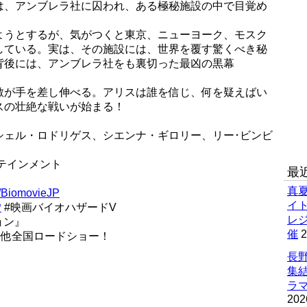
は、アンブレラ社に囚われ、ある極秘施設の中で目覚め
ようとするが、気がつくと東京、ニューヨーク、モスク
している。実は、その施設には、世界を覆す驚くべき秘
背後には、アンブレラ社をも裏切った最凶の黒幕
敵が手を差し伸べる。アリスは誰を信じ、何を疑えばい
スの壮絶な戦いが始まる！
シェル・ロドリゲス、シエンナ・ギロリー、リー･ビンビ
テインメント
最
真
m/BiomovieJP
イ
P
#映画バイオハザードV
レ
ョン』
催
2
ー他全国ロードショー！
長野
集
ラマ
202