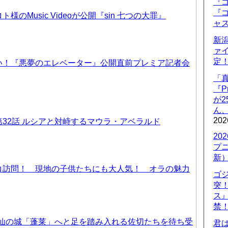
『ゴ
『ゴ
のMusic Videoが公開『sin 七つの大罪』
ャ
新
ァ
定
い！『悪夢のエレベーター』公開直前プレミア記者会
「
『P
が
ん
202
32話 ルシアと対峙するマウラ・アベラルド
20
プ
新
コ訪問！ 現地の子供たちにも大人気！ オラの魅力
ゴ
突
ス
禁
天仙の城「蓬莱」へと足を踏み入れる佐切たちを待ち受
君