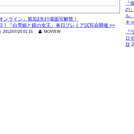
『仮
の
ル
・オンライン』第3話先行場面写解禁！
キ
！『白雪姫と鏡の女王』来日プレミア試写会開催 >>
2012/07/20 01:15
MOVIEW
『
ロ
目
2