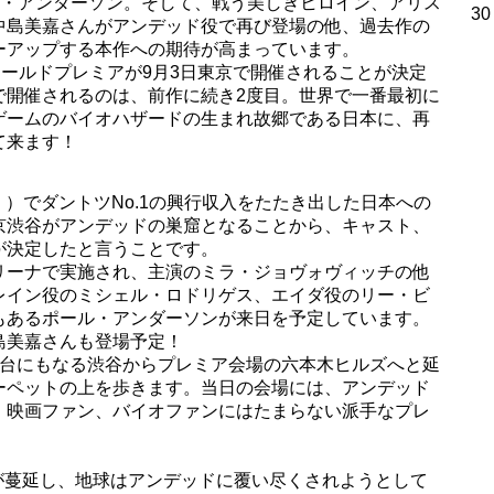
S・アンダーソン。そして、戦う美しきヒロイン、アリス
30
中島美嘉さんがアンデッド役で再び登場の他、過去作の
ーアップする本作への期待が高まっています。
ワールドプレミアが9月3日東京で開催されることが決定
で開催されるのは、前作に続き2度目。世界で一番最初に
ゲームのバイオハザードの生まれ故郷である日本に、再
て来ます！
く）でダントツNo.1の興行収入をたたき出した日本への
京渋谷がアンデッドの巣窟となることから、キャスト、
が決定したと言うことです。
リーナで実施され、主演のミラ・ジョヴォヴィッチの他
レイン役のミシェル・ロドリゲス、エイダ役のリー・ビ
もあるポール・アンダーソンが来日を予定しています。
島美嘉さんも登場予定！
舞台にもなる渋谷からプレミア会場の六本木ヒルズへと延
ーペットの上を歩きます。当日の会場には、アンデッド
、映画ファン、バイオファンにはたまらない派手なプレ
が蔓延し、地球はアンデッドに覆い尽くされようとして