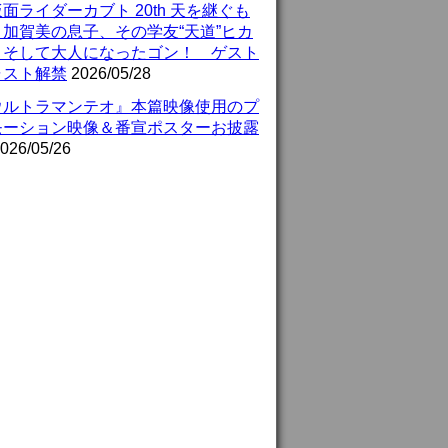
面ライダーカブト 20th 天を継ぐも
』加賀美の息子、その学友“天道”ヒカ
、そして大人になったゴン！ ゲスト
ャスト解禁
2026/05/28
ウルトラマンテオ』本篇映像使用のプ
モーション映像＆番宣ポスターお披露
026/05/26