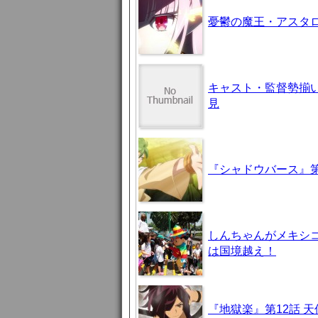
憂鬱の魔王・アスタロト様
キャスト・監督勢揃
見
『シャドウバース』第
しんちゃんがメキシ
は国境越え！
『地獄楽』第12話 