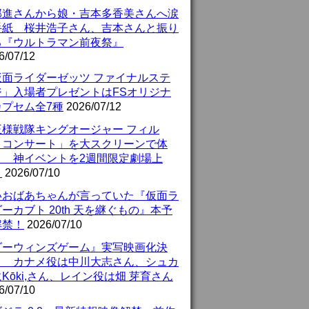
部進さんから娘・吉本多香美さんへ涙
手紙 桜井浩子さん、吉本さんと振り
る『ウルトラマン前夜祭』
6/07/12
仮面ライダーゼッツ ファイナルステ
ジ」入場者プレゼントはFSオリジナ
カプセム全7種
2026/07/12
王様戦隊キングオージャー フィル
・コンサート」を大スクリーンで体
！ 神イベントを2週間限定劇場上
！
2026/07/10
いおばあちゃんが言っていた『仮面ラ
ーカブト 20th 天を継ぐもの』本予
解禁！
2026/07/10
ダーウィンズゲーム』実写映画化決
！ カナメ役は中川大志さん、シュカ
Kōki,さん、レイン役は畑 芽育さん
6/07/10