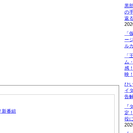
黒
の
返
202
「
ー
ル
「
ム
感
映
ひ
イダ
告
『
ニメ新番組
定
役に
202