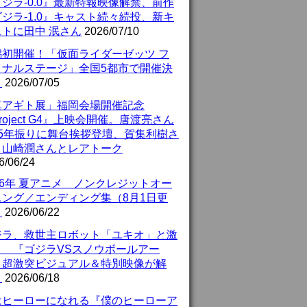
ジラ-0.0』最新特報映像解禁、前作
ジラ-1.0』キャスト続々続投、新キ
ストに田中 泯さん
2026/07/10
潟初開催！「仮面ライダーゼッツ フ
イナルステージ」全国5都市で開催決
！
2026/07/05
真アギト展」福岡会場開催記念
roject G4』上映会開催。唐渡亮さん
25年振りに舞台挨拶登壇、賀集利樹さ
、山崎潤さんとレアトーク
6/06/24
26年 夏アニメ ノンクレジットオー
ニング／エンディング集（8月1日更
）
2026/06/22
ジラ、救世主ロボット「ユキオ」と激
！ 『ゴジラVSスノウボールアー
』超激突ビジュアル＆特別映像が解
！
2026/06/18
はヒーローになれる『僕のヒーローア