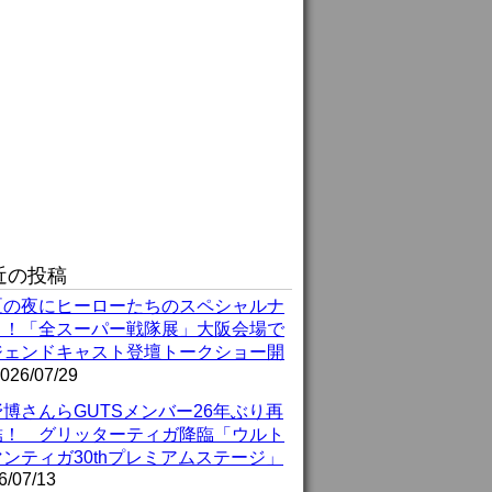
近の投稿
夏の夜にヒーローたちのスペシャルナ
ト！「全スーパー戦隊展」大阪会場で
ジェンドキャスト登壇トークショー開
026/07/29
博さんらGUTSメンバー26年ぶり再
結！ グリッターティガ降臨「ウルト
ンティガ30thプレミアムステージ」
6/07/13