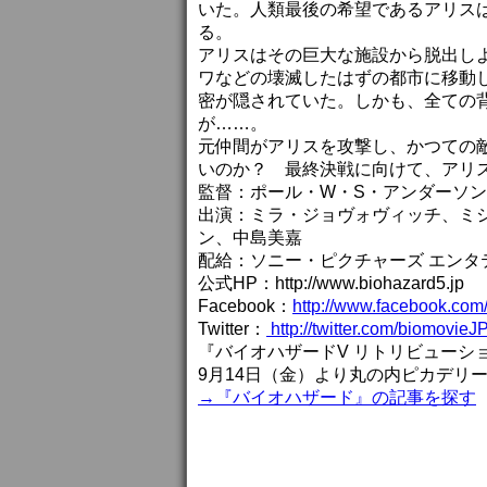
いた。人類最後の希望であるアリス
る。
アリスはその巨大な施設から脱出し
ワなどの壊滅したはずの都市に移動
密が隠されていた。しかも、全ての
が……。
元仲間がアリスを攻撃し、かつての
いのか？ 最終決戦に向けて、アリ
監督：ポール・W・S・アンダーソン
出演：ミラ・ジョヴォヴィッチ、ミ
ン、中島美嘉
配給：ソニー・ピクチャーズ エンタ
公式HP：http://www.biohazard5.jp
Facebook：
http://www.facebook.co
Twitter：
http://twitter.com/biomovieJ
『バイオハザードV リトリビューシ
9月14日（金）より丸の内ピカデリ
→『バイオハザード』の記事を探す