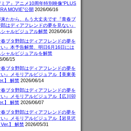
ミア』アニメ10周年特別映像“PLUS
TRA MOVIE”公開
2026/06/16
が来たから、もう大丈夫です『青春ブ
野郎はディアフレンドの夢を見ない』
ペシャルビジュアル解禁
2026/06/16
青春ブタ野郎はディアフレンドの夢を
ない』本予告解禁、明日6月16日には
ペシャルビジュアルを解禁
6/06/15
青春ブタ野郎はディアフレンドの夢を
ない』メモリアルビジュアル【美東美
er.】 解禁
2026/06/14
青春ブタ野郎はディアフレンドの夢を
ない』メモリアルビジュアル【広川卯
er.】 解禁
2026/06/07
青春ブタ野郎はディアフレンドの夢を
ない』メモリアルビジュアル【岩見沢
Ver.】 解禁
2026/05/31