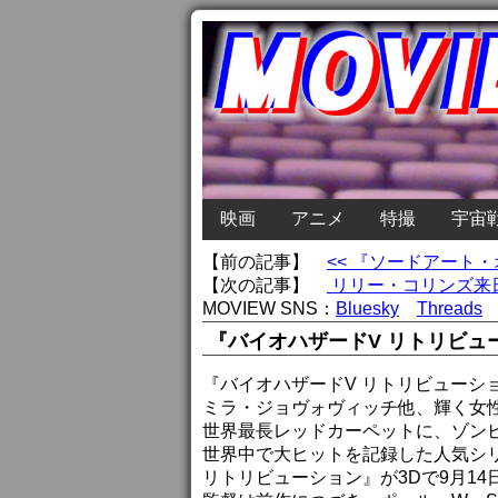
映画
アニメ
特撮
宇宙
【前の記事】
<< 『ソードアート
【次の記事】
リリー・コリンズ来日
MOVIEW SNS：
Bluesky
Threads
『バイオハザードV リトリビ
『バイオハザードV リトリビューシ
ミラ・ジョヴォヴィッチ他、輝く女
世界最長レッドカーペットに、ゾン
世界中で大ヒットを記録した人気シ
リトリビューション』が3Dで9月1