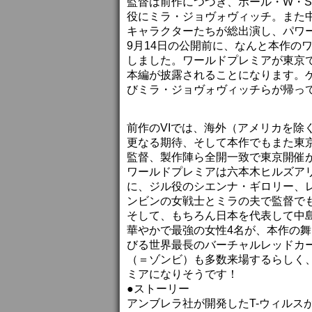
監督は前作につづき、ポール・W・
役にミラ・ジョヴォヴィッチ。また
キャラクターたちが総出演し、パワ
9月14日の公開前に、なんと本作の
しました。ワールドプレミアが東京
本編が披露されることになります。
びミラ・ジョヴォヴィッチらが帰っ
前作のVIでは、海外（アメリカを除
更なる期待、そして本作でもまた東
監督、製作陣ら全開一致で東京開催
ワールドプレミアは六本木ヒルズア
に、ジル役のシエンナ・ギロリー、
ンビンの女戦士とミラの夫で監督で
そして、もちろん日本を代表して中
華やかで最強の女性4名が、本作の
びる世界最長のバーチャルレッドカ
（＝ゾンビ）も多数来場するらしく
ミアになりそうです！
●ストーリー
アンブレラ社が開発したT-ウィルス