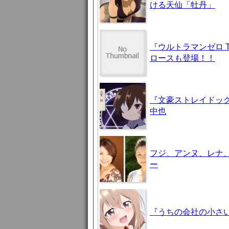
ける天仙「牡丹」
『ウルトラマンゼロ 
ロースも登場！！
『文豪ストレイドッグ
中也
フジ、アンヌ、レナ
ー
『うちの会社の小さい