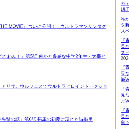
カデ
UL
私
タ
THE MOVIE』ついに公開！ ウルトラマンサンタク
ス
『
見
ス
ス わん！』第5話 何かと多感な中学2年生・太宰と
202
『
見
織V
、アリサ。ウルフェスでウルトラヒロイントークショ
『
見
月V
『
見
先輩の話』第6話 拓馬の初夢に現れた詩織里
寧々