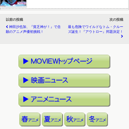
以前の投稿
次の投稿
神田沙也加、『貧乏神が！』で念
最も危険でワイルドなトム・クルー
願のアニメ声優初挑戦！
ズ誕生！『アウトロー』邦題決定！