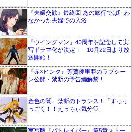
『夫婦交歓』最終回 あの旅行では叶わ
なかった夫婦での入浴
『ウイングマン』40周年を記念して実
写ドラマ化が決定！ 10月22日より放
送開始！
『赤×ピンク』芳賀優里亜のラブシー
ン公開・禁断の予告編解禁！
金色の闇、禁断のトランス！「すっっ
っごく！！えっちぃ気分♡」
実写版『パトレイバー』第5章ストー