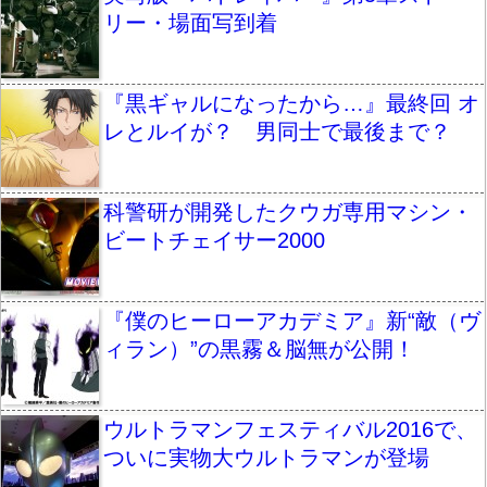
リー・場面写到着
『黒ギャルになったから…』最終回 オ
レとルイが？ 男同士で最後まで？
科警研が開発したクウガ専用マシン・
ビートチェイサー2000
『僕のヒーローアカデミア』新“敵（ヴ
ィラン）”の黒霧＆脳無が公開！
ウルトラマンフェスティバル2016で、
ついに実物大ウルトラマンが登場