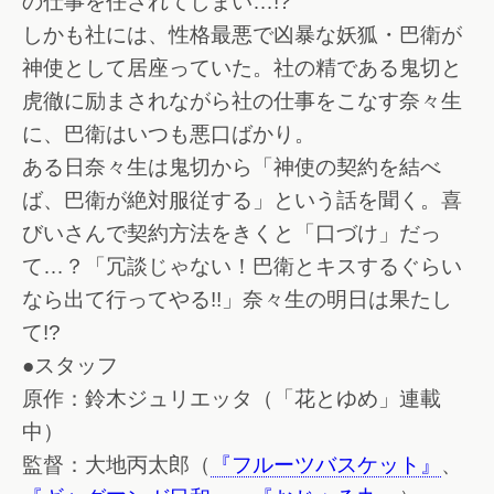
の仕事を任されてしまい…!?
しかも社には、性格最悪で凶暴な妖狐・巴衛が
神使として居座っていた。社の精である鬼切と
虎徹に励まされながら社の仕事をこなす奈々生
に、巴衛はいつも悪口ばかり。
ある日奈々生は鬼切から「神使の契約を結べ
ば、巴衛が絶対服従する」という話を聞く。喜
びいさんで契約方法をきくと「口づけ」だっ
て…？「冗談じゃない！巴衛とキスするぐらい
なら出て行ってやる!!」奈々生の明日は果たし
て!?
●スタッフ
原作：鈴木ジュリエッタ（「花とゆめ」連載
中）
監督：大地丙太郎（
『フルーツバスケット』
、