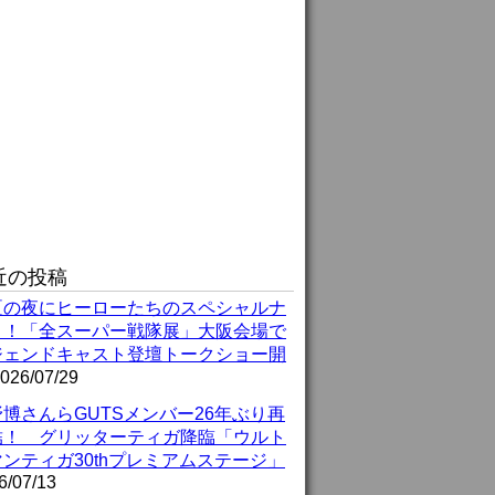
近の投稿
夏の夜にヒーローたちのスペシャルナ
ト！「全スーパー戦隊展」大阪会場で
ジェンドキャスト登壇トークショー開
026/07/29
博さんらGUTSメンバー26年ぶり再
結！ グリッターティガ降臨「ウルト
ンティガ30thプレミアムステージ」
6/07/13