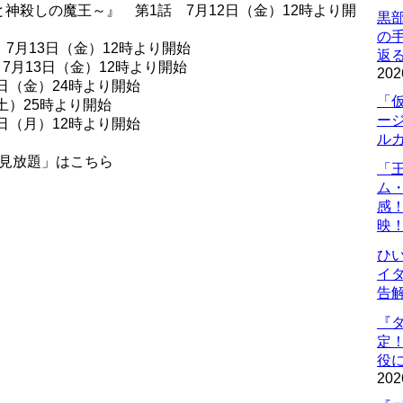
神殺しの魔王～』 第1話 7月12日（金）12時より開
黒
の
 7月13日（金）12時より開始
返
7月13日（金）12時より開始
202
日（金）24時より開始
「
土）25時より開始
ー
日（月）12時より開始
ル
円見放題」はこちら
「
ム
感
映
ひ
イダ
告
『
定
役に
202