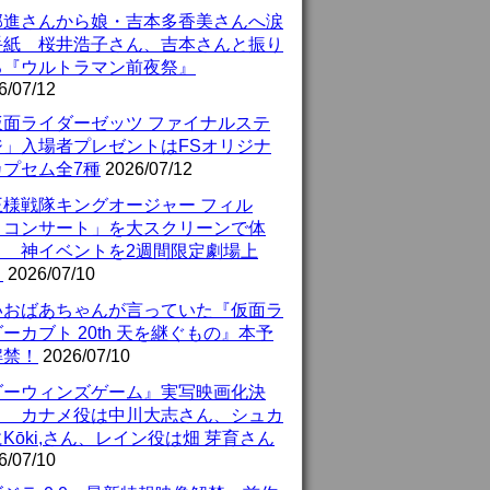
部進さんから娘・吉本多香美さんへ涙
手紙 桜井浩子さん、吉本さんと振り
る『ウルトラマン前夜祭』
6/07/12
仮面ライダーゼッツ ファイナルステ
ジ」入場者プレゼントはFSオリジナ
カプセム全7種
2026/07/12
王様戦隊キングオージャー フィル
・コンサート」を大スクリーンで体
！ 神イベントを2週間限定劇場上
！
2026/07/10
いおばあちゃんが言っていた『仮面ラ
ーカブト 20th 天を継ぐもの』本予
解禁！
2026/07/10
ダーウィンズゲーム』実写映画化決
！ カナメ役は中川大志さん、シュカ
Kōki,さん、レイン役は畑 芽育さん
6/07/10