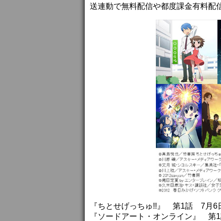
送連動で無料配信や都度課金有料配
『ちとせげっちゅ!!』 第1話 7月
『ソードアート・オンライン』 第1