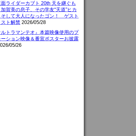
面ライダーカブト 20th 天を継ぐも
』加賀美の息子、その学友“天道”ヒカ
、そして大人になったゴン！ ゲスト
ャスト解禁
2026/05/28
ウルトラマンテオ』本篇映像使用のプ
モーション映像＆番宣ポスターお披露
026/05/26