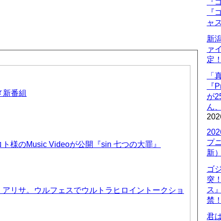
『ゴ
『ゴ
ャ
新
ァ
定
「
『P
ニメ新番組
が
ん
202
20
プ
のMusic Videoが公開『sin 七つの大罪』
新
ゴ
突
ス
、アリサ。ウルフェスでウルトラヒロイントークショ
禁
君