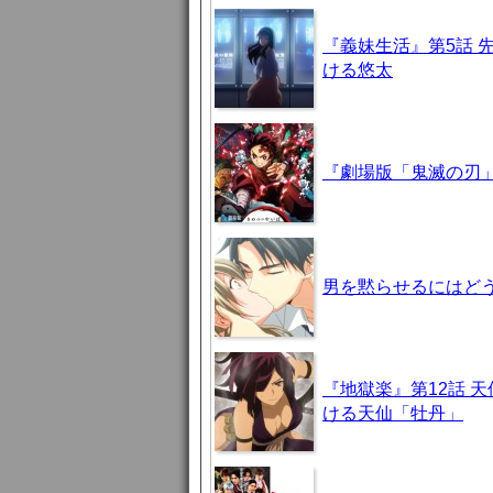
『義妹生活』第5話 
ける悠太
『劇場版「鬼滅の刃」
男を黙らせるにはどう
『地獄楽』第12話 
ける天仙「牡丹」