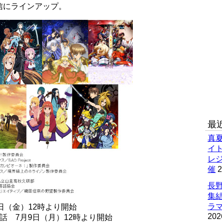
信にラインアップ。
最
真
イ
レ
催
2
長野
集
ラマ
6日（金）12時より開始
202
話 7月9日（月）12時より開始