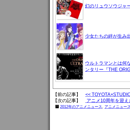
幻のリュウソウジャ
少女たちの絆が生み出
ウルトラマンとは何
ンタリー『THE ORIG
【前の記事】
<< TOYOTA×STU
【次の記事】
アニメ10周年を迎えた
2012年のアニメニュース
,
アニメニュー