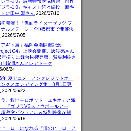
ジラ-0.0』最新特報映像解禁、前作
ジラ-1.0』キャスト続々続投、新キ
ストに田中 泯さん
2026/07/10
潟初開催！「仮面ライダーゼッツ フ
イナルステージ」全国5都市で開催決
！
2026/07/05
真アギト展」福岡会場開催記念
roject G4』上映会開催。唐渡亮さん
25年振りに舞台挨拶登壇、賀集利樹さ
、山崎潤さんとレアトーク
6/06/24
26年 夏アニメ ノンクレジットオー
ニング／エンディング集（8月1日更
）
2026/06/22
ジラ、救世主ロボット「ユキオ」と激
！ 『ゴジラVSスノウボールアー
』超激突ビジュアル＆特別映像が解
！
2026/06/18
はヒーローになれる『僕のヒーローア