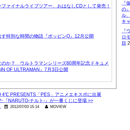
『仮
ーファイナルライブツアー、おはなしCDとして発売！
の
ル
キ
『
す特別な時間の物語『ポッピンQ』12月公開
ロ
目
2
なのか？ ウルトラマンシリーズ60周年記念ドキュメ
IN OF ULTRAMAN』7月3日公開
DIO 4℃ PRESENTS「PES」アニメエキスポに出展
『NARUTO-ナルト-』が一番くじに登場 >>
ス
2012/07/03 15:14
MOVIEW