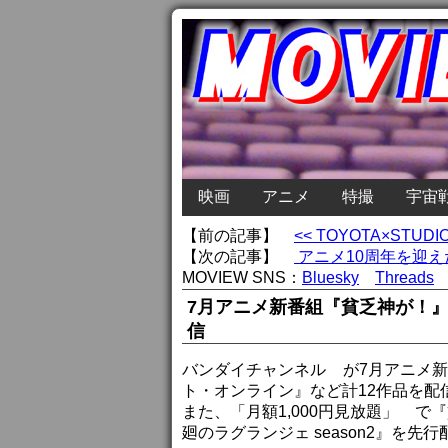
映画
アニメ
特撮
宇宙
【前の記事】
<< TOYOTA×STU
【次の記事】
アニメ10周年を迎えた
MOVIEW SNS：
Bluesky
Threads
7月アニメ新番組『貧乏神が！
信
バンダイチャンネル
が7月アニメ
ト・オンライン』など計12作品を配
また、「月額1,000円見放題」
で『
廻のラグランジェ season2』を先