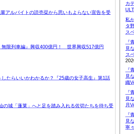
カデ
UL
先輩アルバイトの読売栞から思いもよらない宣告を受
私
タ
ス
『
無限列車編』興収400億円！ 世界興収517億円
見
ス
202
『
見
したらいいかわかるか？『25歳の女子高生』第1話
織V
『
見
月V
天仙の城「蓬莱」へと足を踏み入れる佐切たちを待ち受
『
見
寧々