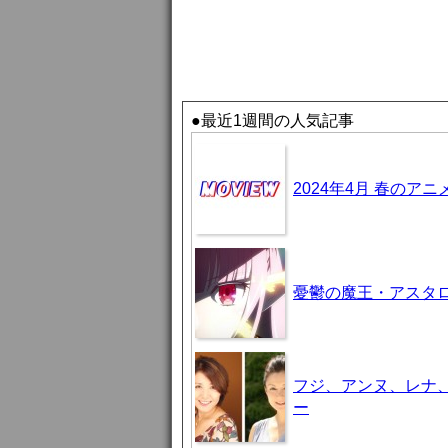
●最近1週間の人気記事
2024年4月 春のア
憂鬱の魔王・アスタロト様
フジ、アンヌ、レナ
ー