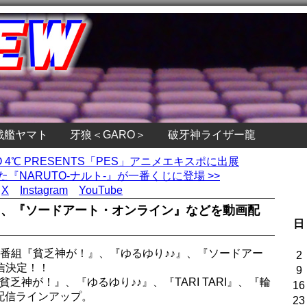
戦艦ヤマト
牙狼＜GARO＞
破牙神ライザー龍
DIO 4℃ PRESENTS「PES」アニメエキスポに出展
『NARUTO-ナルト-』が一番くじに登場 >>
X
Instagram
YouTube
』、『ソードアート・オンライン』などを動画配
日
新番組『貧乏神が！』、『ゆるゆり♪♪』、『ソードアー
2
信決定！！
9
貧乏神が！』、『ゆるゆり♪♪』、『TARI TARI』、『輪
16
行配信ラインアップ。
23