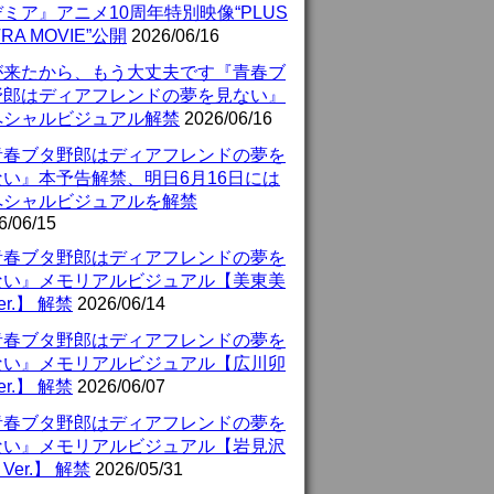
ミア』アニメ10周年特別映像“PLUS
TRA MOVIE”公開
2026/06/16
が来たから、もう大丈夫です『青春ブ
野郎はディアフレンドの夢を見ない』
ペシャルビジュアル解禁
2026/06/16
青春ブタ野郎はディアフレンドの夢を
ない』本予告解禁、明日6月16日には
ペシャルビジュアルを解禁
6/06/15
青春ブタ野郎はディアフレンドの夢を
ない』メモリアルビジュアル【美東美
er.】 解禁
2026/06/14
青春ブタ野郎はディアフレンドの夢を
ない』メモリアルビジュアル【広川卯
er.】 解禁
2026/06/07
青春ブタ野郎はディアフレンドの夢を
ない』メモリアルビジュアル【岩見沢
Ver.】 解禁
2026/05/31