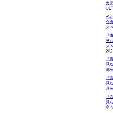
カデ
UL
私
タ
ス
『
見
ス
202
『
見
織V
『
見
月V
『
見
寧々