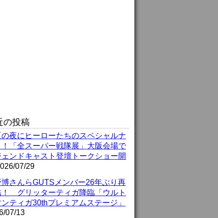
近の投稿
夏の夜にヒーローたちのスペシャルナ
ト！「全スーパー戦隊展」大阪会場で
ジェンドキャスト登壇トークショー開
026/07/29
博さんらGUTSメンバー26年ぶり再
結！ グリッターティガ降臨「ウルト
ンティガ30thプレミアムステージ」
6/07/13