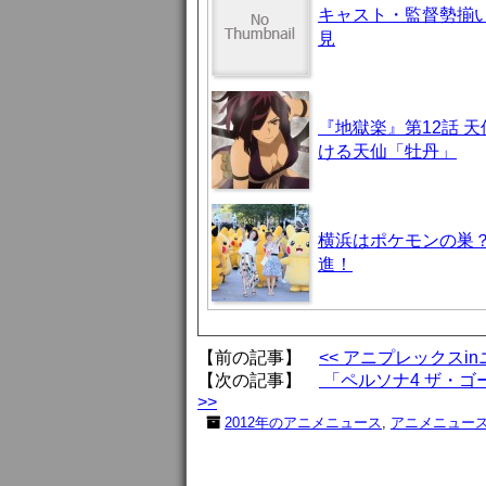
キャスト・監督勢揃
見
『地獄楽』第12話 
ける天仙「牡丹」
横浜はポケモンの巣
進！
【前の記事】
<< アニプレックスi
【次の記事】
「ペルソナ4 ザ・
>>
2012年のアニメニュース
,
アニメニュー