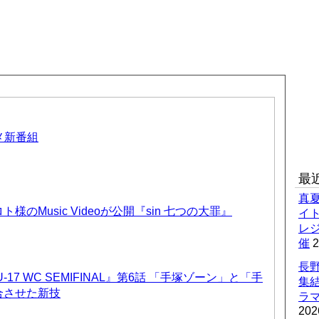
ニメ新番組
最
真
のMusic Videoが公開『sin 七つの大罪』
イ
レ
催
2
長野
17 WC SEMIFINAL』第6話 「手塚ゾーン」と「手
集
合させた新技
ラマ
202