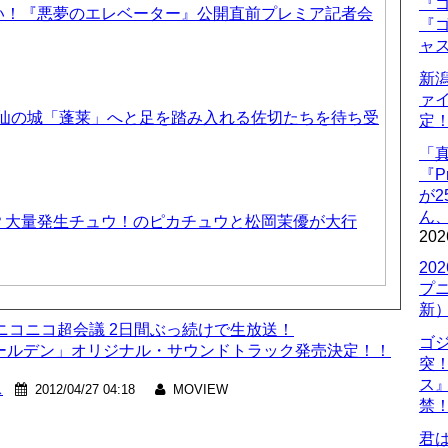
『ゴ
い！『悪夢のエレベーター』公開直前プレミア記者会
『ゴ
ャ
新
ァ
天仙の城「蓬莱」へと足を踏み入れる佐切たちを待ち受
定
「
『P
が
ん
？大量発生チュウ！のピカチュウと松岡茉優が大行
202
20
プ
新
nニコニコ超会議 2日間ぶっ続けで生放送！
ゴ
ゴールデン」オリジナル・サウンドトラック発売決定！！
突
ス
ス
2012/04/27 04:18
MOVIEW
禁
君