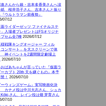
部進さんから娘・吉本多香美さんへ涙
手紙 桜井浩子さん、吉本さんと振り
る『ウルトラマン前夜祭』
6/07/12
仮面ライダーゼッツ ファイナルステ
ジ」入場者プレゼントはFSオリジナ
カプセム全7種
2026/07/12
王様戦隊キングオージャー フィル
・コンサート」を大スクリーンで体
！ 神イベントを2週間限定劇場上
！
2026/07/10
いおばあちゃんが言っていた『仮面ラ
ーカブト 20th 天を継ぐもの』本予
解禁！
2026/07/10
ダーウィンズゲーム』実写映画化決
！ カナメ役は中川大志さん、シュカ
Kōki,さん、レイン役は畑 芽育さん
6/07/10