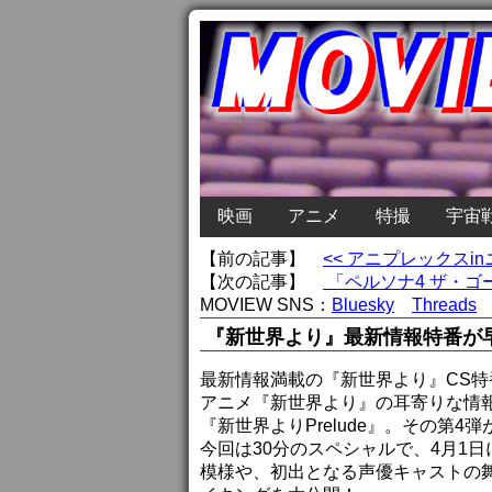
映画
アニメ
特撮
宇宙
【前の記事】
<< アニプレックスi
【次の記事】
「ペルソナ4 ザ・ゴ
MOVIEW SNS：
Bluesky
Threads
『新世界より』最新情報特番が
最新情報満載の『新世界より』CS
アニメ『新世界より』の耳寄りな情
『新世界よりPrelude』。その第
今回は30分のスペシャルで、4月1日
模様や、初出となる声優キャストの