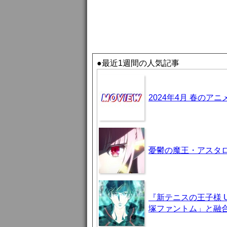
●最近1週間の人気記事
2024年4月 春のア
憂鬱の魔王・アスタロト様
『新テニスの王子様 U-
塚ファントム」と融