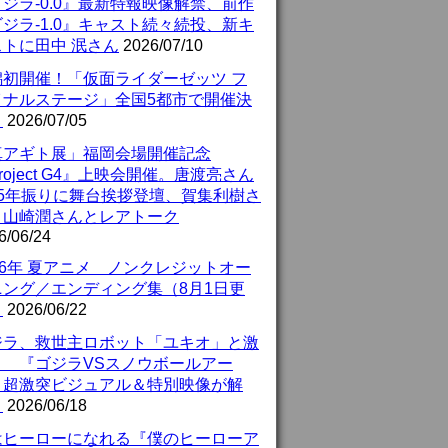
ジラ-0.0』最新特報映像解禁、前作
ジラ-1.0』キャスト続々続投、新キ
ストに田中 泯さん
2026/07/10
潟初開催！「仮面ライダーゼッツ フ
イナルステージ」全国5都市で開催決
！
2026/07/05
真アギト展」福岡会場開催記念
roject G4』上映会開催。唐渡亮さん
25年振りに舞台挨拶登壇、賀集利樹さ
、山崎潤さんとレアトーク
6/06/24
26年 夏アニメ ノンクレジットオー
ニング／エンディング集（8月1日更
）
2026/06/22
ジラ、救世主ロボット「ユキオ」と激
！ 『ゴジラVSスノウボールアー
』超激突ビジュアル＆特別映像が解
！
2026/06/18
はヒーローになれる『僕のヒーローア