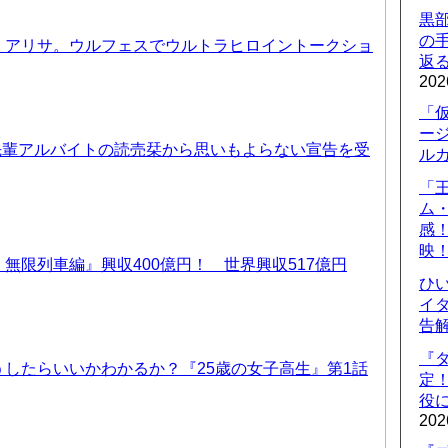
黒
の
、アリサ。ウルフェスでウルトラヒロイントークショ
返
202
「
ー
先輩アルバイトの読売栞から思いもよらない宣告を受
ル
「
ム
感
映
無限列車編』興収400億円！ 世界興収517億円
ひ
イダ
告
『
したらいいかわかるか？『25歳の女子高生』第1話
定
役に
202