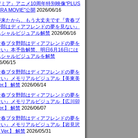
ミア』アニメ10周年特別映像“PLUS
TRA MOVIE”公開
2026/06/16
が来たから、もう大丈夫です『青春ブ
野郎はディアフレンドの夢を見ない』
ペシャルビジュアル解禁
2026/06/16
青春ブタ野郎はディアフレンドの夢を
ない』本予告解禁、明日6月16日には
ペシャルビジュアルを解禁
6/06/15
青春ブタ野郎はディアフレンドの夢を
ない』メモリアルビジュアル【美東美
er.】 解禁
2026/06/14
青春ブタ野郎はディアフレンドの夢を
ない』メモリアルビジュアル【広川卯
er.】 解禁
2026/06/07
青春ブタ野郎はディアフレンドの夢を
ない』メモリアルビジュアル【岩見沢
Ver.】 解禁
2026/05/31