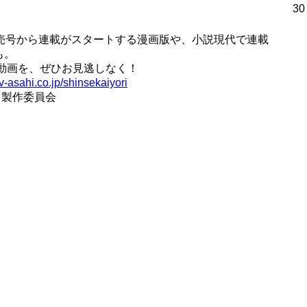
30
発売号から連載がスタートする漫画版や、小説現代で連載
も。
動画を、ぜひお見逃しなく！
v-asahi.co.jp/shinsekaiyori
」製作委員会