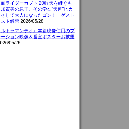
面ライダーカブト 20th 天を継ぐも
』加賀美の息子、その学友“天道”ヒカ
、そして大人になったゴン！ ゲスト
ャスト解禁
2026/05/28
ウルトラマンテオ』本篇映像使用のプ
モーション映像＆番宣ポスターお披露
026/05/26