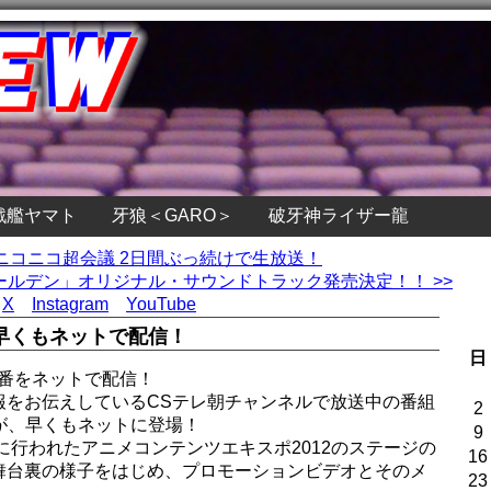
戦艦ヤマト
牙狼＜GARO＞
破牙神ライザー龍
nニコニコ超会議 2日間ぶっ続けで生放送！
ールデン」オリジナル・サウンドトラック発売決定！！ >>
X
Instagram
YouTube
早くもネットで配信！
日
特番をネットで配信！
報をお伝えしているCSテレ朝チャンネルで放送中の番組
2
4弾が、早くもネットに登場！
9
に行われたアニメコンテンツエキスポ2012のステージの
16
舞台裏の様子をはじめ、プロモーションビデオとそのメ
23