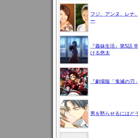
フジ、アンヌ、レナ
ー
『義妹生活』第5話 
ける悠太
『劇場版「鬼滅の刃」
男を黙らせるにはどう