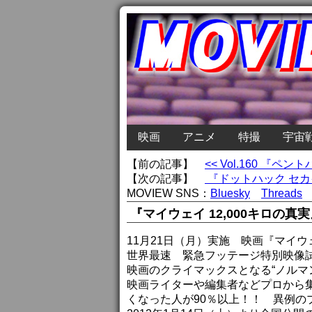
映画
アニメ
特撮
宇宙
【前の記事】
<< Vol.160 『ペン
【次の記事】
『ドットハック セカ
MOVIEW SNS：
Bluesky
Threads
『マイウェイ 12,000キロの
11月21日（月）実施 映画『マイウェ
世界最速 緊急フッテージ特別映像
映画のクライマックスとなる“ノルマ
映画ライターや編集者などプロから集
くなった人が90％以上！！ 異例の