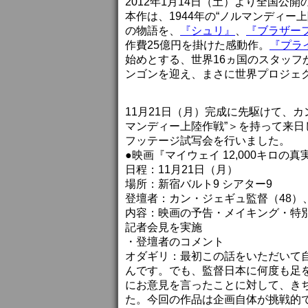
2012年1月14日（土）より全国公開
本作は、1944年の“ノルマンディ
の物語を、
『シュリ』
、
『ブラザー
作費25億円を掛けた感動作。
『プラ
始めとする、世界16ヵ国のスタッ
ンゴンを迎え、まさに世界プロジェ
11月21日（月）完成に先駆けて、
マンディー上陸作戦”＞を持って来
フッテージ試写会を行いました。
●映画『マイウェイ 12,000キロ
日程：11月21日（月）
場所：新宿バルト9 シアター9
登壇者：カン・ジェギュ監督（48）
内容：映画の予告・メイキング・特
記者会見を実施
・登壇者のコメント
オダギリ：最初この話をいただいて
んです。でも、監督日本に何度も足
にお意見を言ったことに対して、き
た。今回の作品は企画自体が挑戦的