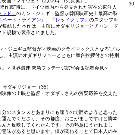
の映画『マイウェイ 12,000キロの真実』。
30
ー上陸作戦”時に、ドイツ軍内から発見された実在の東洋人
フッド』
のカン・ジェギュ監督が韓国映画史上最高の製
イベート・ライアン』
、
『レッドクリフ』
のスタッフを
フが集結した本作は、主演にオダギリジョーとチャン・ド
クト規模で製作されました。
カン・ジェギュ監督が＜映画のクライマックスとなる“ノル
日し、主演のオダギリジョーとともに舞台挨拶付きの特別
の真実』＜世界最速 緊急フッテージ試写会＆記者会見＞
、オダギリジョー（35）
別映像の上映と監督・オダギリさんの質疑応答を交えた
自分のスタンスとあまりにも違うので辞めようと思った
を運んでくださり、その都度、おこがましですけど脚本
ちんと反映してくれたんです。その熱意にうたれまし
で意味があると思います。僕が関わることで日本人の在