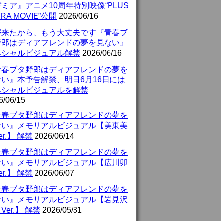
ミア』アニメ10周年特別映像“PLUS
TRA MOVIE”公開
2026/06/16
が来たから、もう大丈夫です『青春ブ
野郎はディアフレンドの夢を見ない』
ペシャルビジュアル解禁
2026/06/16
青春ブタ野郎はディアフレンドの夢を
ない』本予告解禁、明日6月16日には
ペシャルビジュアルを解禁
6/06/15
青春ブタ野郎はディアフレンドの夢を
ない』メモリアルビジュアル【美東美
er.】 解禁
2026/06/14
青春ブタ野郎はディアフレンドの夢を
ない』メモリアルビジュアル【広川卯
er.】 解禁
2026/06/07
青春ブタ野郎はディアフレンドの夢を
ない』メモリアルビジュアル【岩見沢
Ver.】 解禁
2026/05/31