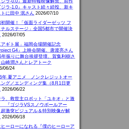
ジラ-0.0』最新特報映像解禁、前作
ジラ-1.0』キャスト続々続投、新キ
ストに田中 泯さん
2026/07/10
潟初開催！「仮面ライダーゼッツ フ
イナルステージ」全国5都市で開催決
！
2026/07/05
真アギト展」福岡会場開催記念
roject G4』上映会開催。唐渡亮さん
25年振りに舞台挨拶登壇、賀集利樹さ
、山崎潤さんとレアトーク
6/06/24
26年 夏アニメ ノンクレジットオー
ニング／エンディング集（8月1日更
）
2026/06/22
ジラ、救世主ロボット「ユキオ」と激
！ 『ゴジラVSスノウボールアー
』超激突ビジュアル＆特別映像が解
！
2026/06/18
はヒーローになれる『僕のヒーローア