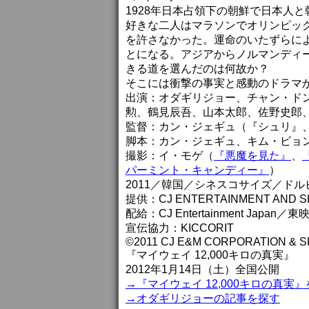
1928年日本占領下の朝鮮で日本人
好きな二人はマラソンでオリンピッ
を許さなかった。運命のいたずらに
とになる。アジアからノルマンディー
きる道を選んだのは何故か？
そこには衝撃の事実と感動のドラマ
出演：オダギリジョー、チャン・ド
勲、鶴見辰吾、山本太郎、佐野史郎
監督：カン・ジェギュ（『シュリ』
脚本：カン・ジェギュ、キム・ビョ
撮影：イ・モゲ（
『悪魔を見た』
、
パーミント・キャンディー』
）
2011／韓国／シネスコサイズ／ド
提供：CJ ENTERTAINMENT AND S
配給：CJ Entertainment Japan／東
宣伝協力：KICCORIT
©2011 CJ E&M CORPORATION & S
『マイウェイ 12,000キロの真実』
2012年1月14日（土）全国公開
→『マイウェイ 12,000キロの真実
→オダギリジョーの記事を探す