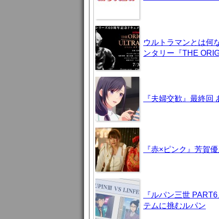
ウルトラマンとは何
ンタリー『THE ORIG
『夫婦交歓』最終回
『赤×ピンク』芳賀
『ルパン三世 PAR
テムに挑むルパン