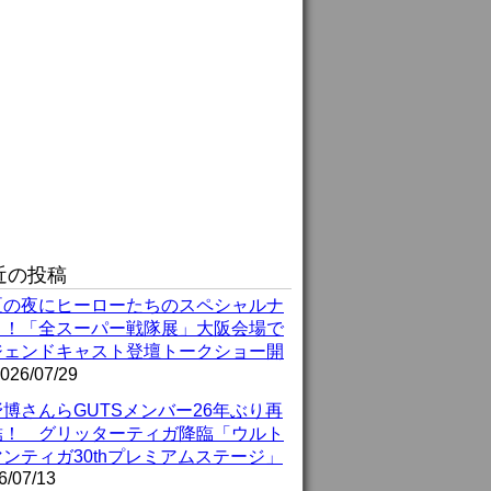
近の投稿
夏の夜にヒーローたちのスペシャルナ
ト！「全スーパー戦隊展」大阪会場で
ジェンドキャスト登壇トークショー開
026/07/29
博さんらGUTSメンバー26年ぶり再
結！ グリッターティガ降臨「ウルト
ンティガ30thプレミアムステージ」
6/07/13