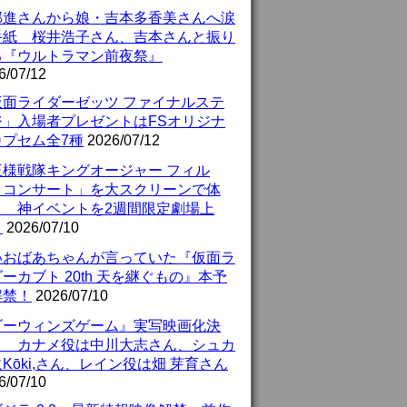
部進さんから娘・吉本多香美さんへ涙
手紙 桜井浩子さん、吉本さんと振り
る『ウルトラマン前夜祭』
6/07/12
仮面ライダーゼッツ ファイナルステ
ジ」入場者プレゼントはFSオリジナ
カプセム全7種
2026/07/12
王様戦隊キングオージャー フィル
・コンサート」を大スクリーンで体
！ 神イベントを2週間限定劇場上
！
2026/07/10
いおばあちゃんが言っていた『仮面ラ
ーカブト 20th 天を継ぐもの』本予
解禁！
2026/07/10
ダーウィンズゲーム』実写映画化決
！ カナメ役は中川大志さん、シュカ
Kōki,さん、レイン役は畑 芽育さん
6/07/10