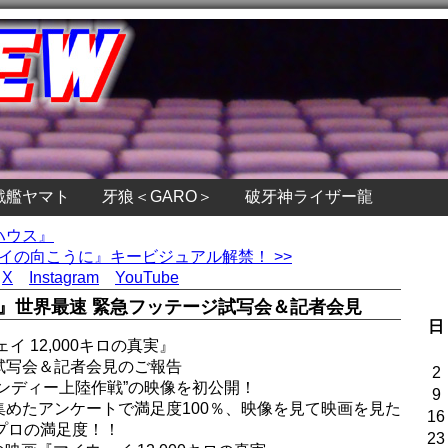
戦艦ヤマト
牙狼＜GARO＞
破牙神ライザー龍
トハウス』
イの向こうに』キービジュアル解禁！ >>
X
Instagram
YouTube
真実』世界最速 緊急フッテージ試写会＆記者会見
日
イ 12,000キロの真実』
試写会＆記者会見のご報告
2
ンディー上陸作戦”の映像を初公開！
9
めたアンケートで満足度100％、映像を見て映画を見た
16
プロの満足度！！
23