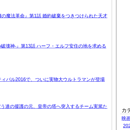
の魔法革命』第1話 婚約破棄をつきつけられた天才
-暗黒の破壊神-』第13話 ハーフ・エルフ安住の地を求める
ィバル2016で、ついに実物大ウルトラマンが登場
ぼう達の援護の元、皇帝の塔へ突入するチーム実篤た
カ
映
2