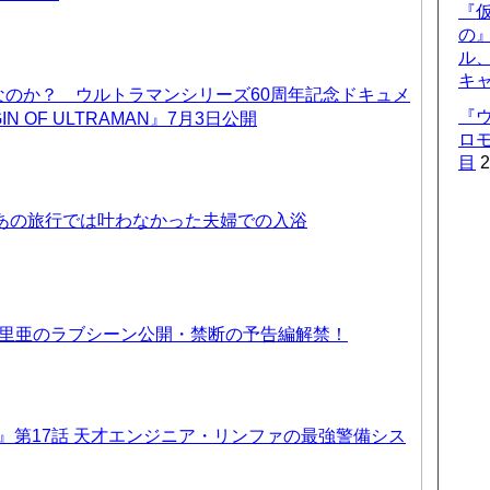
『仮
の
ル
キ
なのか？ ウルトラマンシリーズ60周年記念ドキュメ
『
IN OF ULTRAMAN』7月3日公開
ロ
目
2
 あの旅行では叶わなかった夫婦での入浴
優里亜のラブシーン公開・禁断の予告編解禁！
T6』第17話 天才エンジニア・リンファの最強警備シス