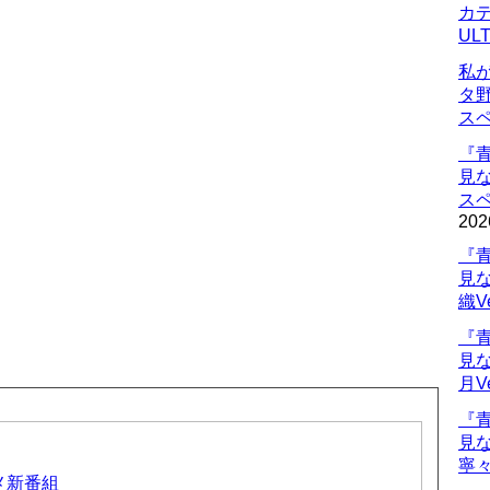
カデ
UL
私
タ
ス
『
見
ス
202
『
見
織V
『
見
月V
『
見
寧々
ニメ新番組