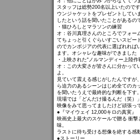
オ：他にことばがみつからなくてつ
スタッフは総勢200名以上いたので
ウンジャケットをプレゼントしてい
したという話を聞いたことがあるの
・猫ひろしとマラソンの練習
オ：谷川真理さんのところでフォー
てちょっと引くぐらいすごいスピー
のでカンボジアの代表に選ばれれば
ます。オシャレな趣味ができました
・上映された“ノルマンディー上陸作
オ：この大変さが皆さんに分かって
よ。
見ていて震える感じがしたんですが
ら迫力のあるシーンはじめ全てのカ
を聞いたうえで最終的な判断を下す
現場では「どんだけ撮るんだ（笑）
映像をみて思ってましたけど頑張っ
●『マイウェイ 12,000キロの真実』
映画史上最大のスケールで贈る 衝撃と
味。
ラストに待ち受ける想像を絶する感
●ストーリー