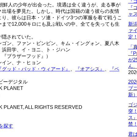
『ゴ
と朝鮮人の少年が出会った。境遇は全く違うが、走る事が
『ゴ
ク出場を夢見た。しかし、時代は国籍の違う彼らの友情
ャ
より、彼らは日本・ソ連・ドイツ3つの軍服を着て戦うこ
まで12,000キロにも及ぶ戦いの中、全てを失っても生
新
ァ
が隠されていた。
定
ンゴン、ファン・ビンビン、キム・イングォン、夏八木
「
、浜田学、イ・ヨニ、ト・ジハン
『P
、『ブラザーフッド』）
が
ンイン、ナ・ヒョン
ん
『グッド・バッド・ウィアード』
、
『オアシス』
、
『ペ
202
ルビーデジタル
20
K PLANET
プ
映
新
ゴ
K PLANET, ALL RIGHTS RESERVED
突
ス
禁
』を探す
君