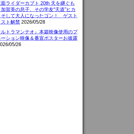
面ライダーカブト 20th 天を継ぐも
』加賀美の息子、その学友“天道”ヒカ
、そして大人になったゴン！ ゲスト
ャスト解禁
2026/05/28
ウルトラマンテオ』本篇映像使用のプ
モーション映像＆番宣ポスターお披露
026/05/26