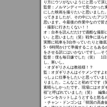
り方にウソがないようにと思って演
監督：ノルマンディーで見つかった
にした映画を撮りたいと思いました
ってきましたが、その中にいたアジ
思います。今最後の作業中なので皆
・撮影に行きたくない！！
オ：台本を読んだだけで過酷な撮影
い」と思いました（笑）戦争に送ら
実際に戦車を3台作っていたりと徹
5・6時間かけて準備することもある
をさせる訳にはいかないですし…そ
監督：僕も毎日嫌でした（笑） 1日
し、寒いし。
・オダギリさんは教祖様！？
監：オダギリさんはイケメンですよ
っしょに仕事をしたいと思っていま
りました。こんなこと初めてです（
素晴らしかったです。現場にはオダ
祖”と呼ばれていました（笑） 編集
シーンをカットしようとすると怒る
・チャン・ドンゴンは「韓国の高倉