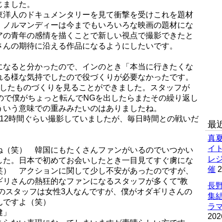
じました。
東洋人のドキュメンタリーを見て衝撃を受けこれを題材
。ノルマンディーは今までもいろいろな映画の題材にな
アの青年の感情を描くことで新しい視点で撮影できたと
さんの期待に沿える作品になるようにしたいです。
になると分かったので、インのとき「本当に行きたくな
れる様な気持でしたので役づくりが必要なかったです。
底したものづくりを見ることができました。スタッフが
ので僕がちょっと転んでNGを出したらまたその繰り返し
ういう意味での重みみたいのはありましたね。
12時間ぐらい撮影していましたが、毎日時間との戦いだ
最
真
イ
ね（笑） 韓国にもたくさんファンがいるのでいつかい
レ
した。日本で初めてお会いしたとき一目見てすぐ虜にな
催
2
笑） アクションに関して少し不安があったのですが、
ギリさんの熱狂的なファンになるスタッフが多くて“教
長野
のスタッフは女性3人なんですが、僕がオダギリさんの
集
んですよ（笑）
ラマ
健」
202