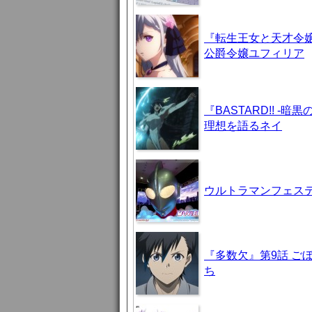
『転生王女と天才令嬢
公爵令嬢ユフィリア
『BASTARD!! 
理想を語るネイ
ウルトラマンフェステ
『多数欠』第9話 ご
ち