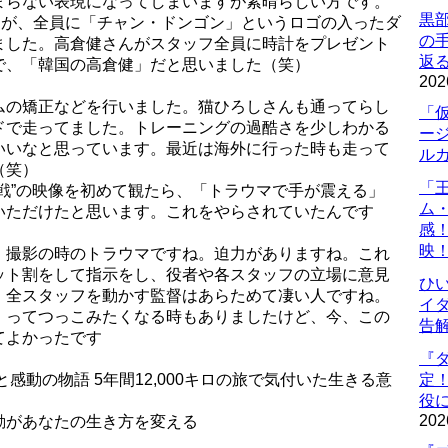
まらない表現になってしまいますが素晴らしい方です。
黒
すが、全員に「チャン・ドンゴン」というロゴの入ったダ
の
ました。高倉健さんがスタッフ全員に時計をプレゼント
返
で、「韓国の高倉健」だと思いました（笑）
202
ムの矯正などを行いました。猫ひろしさんも通ってらし
「
ドで走ってました。トレーニングの過酷さを少しわかる
ー
いいなと思っています。最近は海外に行った時も走って
ル
（笑）
「
戦”の映像を初めて観たら、「トラウマで手が震える」
ム
いただけたと思います。これをやらされていたんです
感
映
、撮影の時のトラウマですね。迫力がありますね。これ
ット割をして指示をし、役者や各スタッフの立場に意見
ひ
。全スタッフを動かす監督はあらためて凄い人ですね。
イダ
」ってつっこみたくなる時もありましたけど、今、この
告
てよかったです
『
感動の物語 5年間12,000キロの旅で気付いた生きる意
定
役に
202
動があなたの生き方を変える