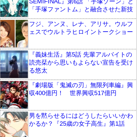
SEMIFINAL』第6話 「手塚ゾーン」と
「手塚ファントム」と融合させた新技
フジ、アンヌ、レナ、アリサ。ウルフ
ェスでウルトラヒロイントークショー
『義妹生活』第5話 先輩アルバイトの
読売栞から思いもよらない宣告を受け
る悠太
『劇場版「鬼滅の刃」無限列車編』興
収400億円！ 世界興収517億円
男を黙らせるにはどうしたらいいかわ
かるか？『25歳の女子高生』第1話