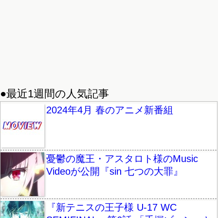
●最近1週間の人気記事
2024年4月 春のアニメ新番組
憂鬱の魔王・アスタロト様のMusic
Videoが公開『sin 七つの大罪』
『新テニスの王子様 U-17 WC