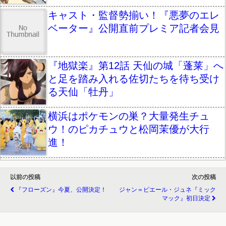
キャスト・監督勢揃い！『悪夢のエレ
ベーター』公開直前プレミア記者会見
『地獄楽』第12話 天仙の城「蓬莱」へ
と足を踏み入れる佐切たちを待ち受け
る天仙「牡丹」
横浜はポケモンの巣？大量発生チュ
ウ！のピカチュウと松岡茉優が大行
進！
以前の投稿
次の投稿
『フローズン』今夏、公開決定！
ジャン＝ピエール・ジュネ『ミック
マック』初日決定