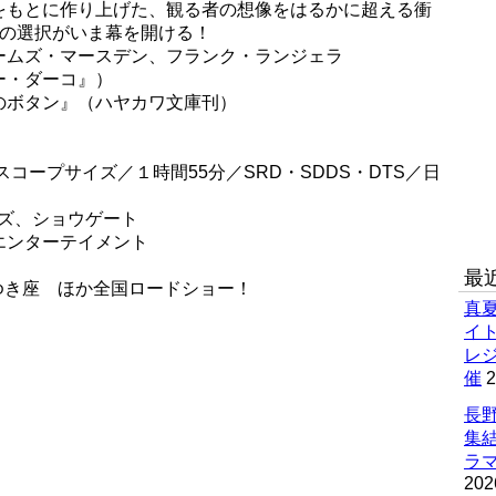
をもとに作り上げた、観る者の想像をはるかに超える衝
極の選択がいま幕を開ける！
ームズ・マースデン、フランク・ランジェラ
ー・ダーコ』）
のボタン』（ハヤカワ文庫刊）
スコープサイズ／１時間55分／SRD・SDDS・DTS／日
ズ、ショウゲート
エンターテイメント
最
 みゆき座 ほか全国ロードショー！
真
イ
レ
催
2
長野
集
ラマ
202