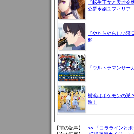
『転生王女と天才令嬢
公爵令嬢ユフィリア
『やたらやらしい深見
梶
『ウルトラマンサーガ
横浜はポケモンの巣
進！
【前の記事】
<< 『コララインと