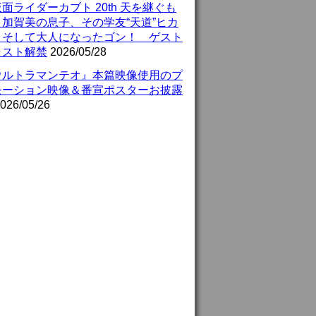
面ライダーカブト 20th 天を継ぐも
』加賀美の息子、その学友“天道”ヒカ
、そして大人になったゴン！ ゲスト
ャスト解禁
2026/05/28
ウルトラマンテオ』本篇映像使用のプ
モーション映像＆番宣ポスターお披露
026/05/26