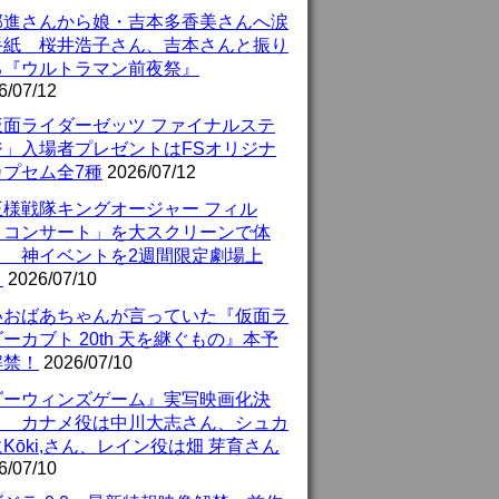
部進さんから娘・吉本多香美さんへ涙
手紙 桜井浩子さん、吉本さんと振り
る『ウルトラマン前夜祭』
6/07/12
仮面ライダーゼッツ ファイナルステ
ジ」入場者プレゼントはFSオリジナ
カプセム全7種
2026/07/12
王様戦隊キングオージャー フィル
・コンサート」を大スクリーンで体
！ 神イベントを2週間限定劇場上
！
2026/07/10
いおばあちゃんが言っていた『仮面ラ
ーカブト 20th 天を継ぐもの』本予
解禁！
2026/07/10
ダーウィンズゲーム』実写映画化決
！ カナメ役は中川大志さん、シュカ
Kōki,さん、レイン役は畑 芽育さん
6/07/10