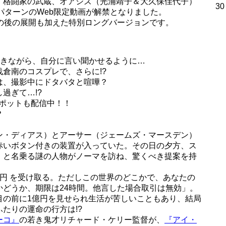
、格闘家の武蔵、オアシズ（光浦靖子＆大久保佳代子）
30
4パターンのWeb限定動画が解禁となりました。
の後の展開も加えた特別ロングバージョンです。
やきながら、自分に言い聞かせるように…
倉南のコスプレで、さらに!?
は、撮影中にドタバタと喧嘩？
過ぎて…!?
スポットも配信中！！
？
ン・ディアス）とアーサー（ジェームズ・マースデン）
赤いボタン付きの装置が入っていた。その日の夕方、ス
）と名乗る謎の人物がノーマを訪ね、驚くべき提案を持
円 を受け取る。ただしこの世界のどこかで、あなたの
かどうか、期限は24時間。他言した場合取引は無効」。
目の前に1億円を見せられ生活が苦しいこともあり、結局
たりの運命の行方は!?
ーコ』
の若き鬼才リチャード・ケリー監督が、
『アイ・