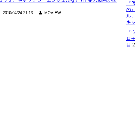
ゴフミ、ギャラクシーエンジェルなど7作品の動画が複
『仮
の
2010/04/24 21:13
MOVIEW
ル
キ
『
ロ
目
2