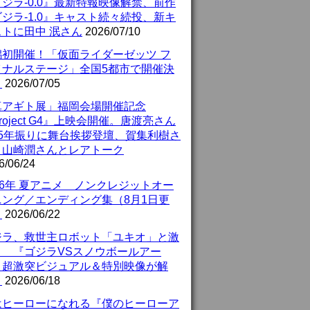
ジラ-0.0』最新特報映像解禁、前作
ジラ-1.0』キャスト続々続投、新キ
ストに田中 泯さん
2026/07/10
潟初開催！「仮面ライダーゼッツ フ
イナルステージ」全国5都市で開催決
！
2026/07/05
真アギト展」福岡会場開催記念
roject G4』上映会開催。唐渡亮さん
25年振りに舞台挨拶登壇、賀集利樹さ
、山崎潤さんとレアトーク
6/06/24
26年 夏アニメ ノンクレジットオー
ニング／エンディング集（8月1日更
）
2026/06/22
ジラ、救世主ロボット「ユキオ」と激
！ 『ゴジラVSスノウボールアー
』超激突ビジュアル＆特別映像が解
！
2026/06/18
はヒーローになれる『僕のヒーローア