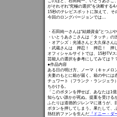
このほど、石田純一、いとうあさこ
がそれぞれ“究極の選択”を決断する
15秒のテレビスポットに加えて、そ
今回のロングバージョンでは…
・石田純一さんは“結婚資金”とつぶ
・いとうあさこさんは「タッチ」の浅
・オアシズ：光浦さんと大久保さん
・武蔵さんは 押忍！ 押忍！ 押し
オフィシャルサイトでは、15秒TV
芸能人の選択を参考にしてみては？
●作品内容
ある日の明け方、ノーマ（キャメロ
夫妻のもとに箱が届く。箱の中には
チュワート（フランク・ランジェラ
ちかける。
「このボタンを押せば、あなたは1億
知らない誰かが死ぬ。提案を受ける
ふたりは道徳的ジレンマに迷うが、
ボタンを押してしまう。果たして、ふ
熱狂的ファンを生んだ
『ドニー・ダ