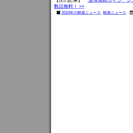
【次の記事】
逆境無頼カイジ、シ
数話無料！ >>
2010年の映画ニュース
,
映画ニュース