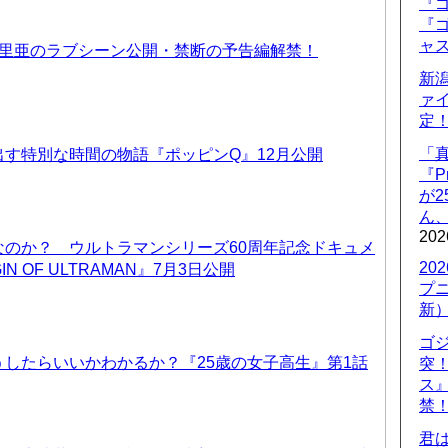
『ゴ
『ゴ
ャ
優里亜のラブシーン公開・禁断の予告編解禁！
新
ァ
定
「
す特別な時間の物語『ポッピンQ』12月公開
『P
が
ん
202
なのか？ ウルトラマンシリーズ60周年記念ドキュメ
20
IN OF ULTRAMAN』7月3日公開
プ
新
ゴ
したらいいかわかるか？『25歳の女子高生』第1話
突
ス
禁
君