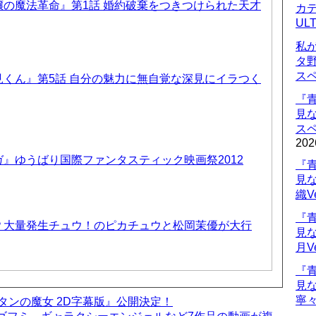
の魔法革命』第1話 婚約破棄をつきつけられた天才
カデ
UL
私
タ
ス
くん』第5話 自分の魅力に無自覚な深見にイラつく
『
見
ス
202
』ゆうばり国際ファンタスティック映画祭2012
『
見
織V
『
？大量発生チュウ！のピカチュウと松岡茉優が大行
見
月V
『
見
寧々
ボタンの魔女 2D字幕版』公開決定！