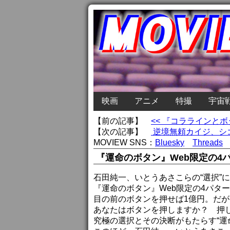
映画
アニメ
特撮
宇宙
【前の記事】
<< 『コララインと
【次の記事】
逆境無頼カイジ、シゴ
MOVIEW SNS：
Bluesky
Threads
『運命のボタン』Web限定の4
石田純一、いとうあさこらの“選択”
『運命のボタン』Web限定の4パタ
目の前のボタンを押せば1億円。だ
あなたはボタンを押しますか？ 押
究極の選択とその決断がもたらす“運