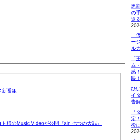
黒
の
返
202
「
ー
ル
「
ム
感
映
ひ
ニメ新番組
イダ
告
『
定
のMusic Videoが公開『sin 七つの大罪』
役に
202