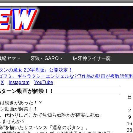
戦艦ヤマト
牙狼＜GARO＞
破牙神ライザー龍
ボタンの魔女 2D字幕版』公開決定！
フミ、ギャラクシーエンジェルなど7作品の動画が複数話無料！
X
Instagram
YouTube
パターン動画が解禁！！
日
には続きがあった！？
ーン動画が解禁！！
2
が、代わりにどこかで見知らぬ誰かが確実に死ぬ。
9
しませんか？
16
命”を描いたサスペンス『運命のボタン』。
23