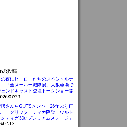
近の投稿
夏の夜にヒーローたちのスペシャルナ
ト！「全スーパー戦隊展」大阪会場で
ジェンドキャスト登壇トークショー開
026/07/29
博さんらGUTSメンバー26年ぶり再
結！ グリッターティガ降臨「ウルト
ンティガ30thプレミアムステージ」
6/07/13