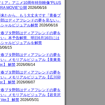
ミア』アニメ10周年特別映像“PLUS
TRA MOVIE”公開
2026/06/16
が来たから、もう大丈夫です『青春ブ
野郎はディアフレンドの夢を見ない』
ペシャルビジュアル解禁
2026/06/16
青春ブタ野郎はディアフレンドの夢を
ない』本予告解禁、明日6月16日には
ペシャルビジュアルを解禁
6/06/15
青春ブタ野郎はディアフレンドの夢を
ない』メモリアルビジュアル【美東美
er.】 解禁
2026/06/14
青春ブタ野郎はディアフレンドの夢を
ない』メモリアルビジュアル【広川卯
er.】 解禁
2026/06/07
青春ブタ野郎はディアフレンドの夢を
ない』メモリアルビジュアル【岩見沢
Ver.】 解禁
2026/05/31