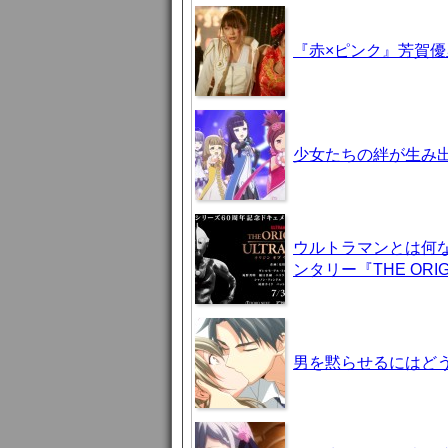
『赤×ピンク』芳賀
少女たちの絆が生み出
ウルトラマンとは何
ンタリー『THE ORIG
男を黙らせるにはどう