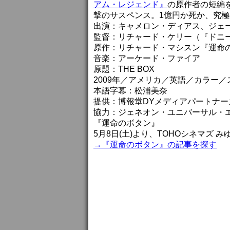
アム・レジェンド』
の原作者の短編
撃のサスペンス。1億円か死か、究
出演：キャメロン・ディアス、ジェ
監督：リチャード・ケリー（『ドニ
原作：リチャード・マシスン『運命
音楽：アーケード・ファイア
原題：THE BOX
2009年／アメリカ／英語／カラー／
本語字幕：松浦美奈
提供：博報堂DYメディアパートナー
協力：ジェネオン・ユニバーサル・
『運命のボタン』
5月8日(土)より、TOHOシネマズ
→『運命のボタン』の記事を探す