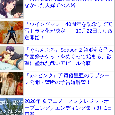
なかった夫婦での入浴
『ウイングマン』40周年を記念して実
写ドラマ化が決定！ 10月22日より放
送開始！
『ぐらんぶる』Season 2 第4話 女子大
学園祭チケットをめぐって始まる、欲
望に塗れた醜いアピール合戦
『赤×ピンク』芳賀優里亜のラブシー
ン公開・禁断の予告編解禁！
2026年 夏アニメ ノンクレジットオ
ープニング／エンディング集（8月1日
更新）