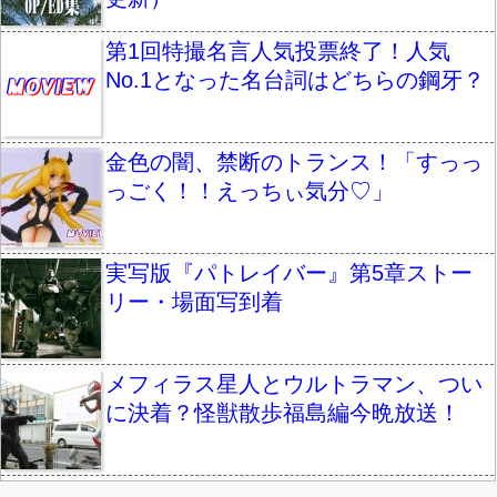
第1回特撮名言人気投票終了！人気
No.1となった名台詞はどちらの鋼牙？
金色の闇、禁断のトランス！「すっっ
っごく！！えっちぃ気分♡」
実写版『パトレイバー』第5章ストー
リー・場面写到着
メフィラス星人とウルトラマン、つい
に決着？怪獣散歩福島編今晩放送！