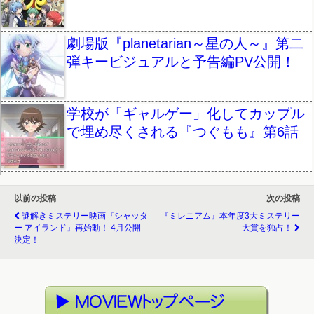
劇場版『planetarian～星の人～』第二
弾キービジュアルと予告編PV公開！
学校が「ギャルゲー」化してカップル
で埋め尽くされる『つぐもも』第6話
以前の投稿
次の投稿
謎解きミステリー映画『シャッタ
『ミレニアム』本年度3大ミステリー
ー アイランド』再始動！ 4月公開
大賞を独占！
決定！