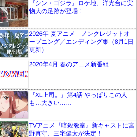
『シン・ゴジラ』ロケ地、洋光台に実
物大の足跡が登場！
2026年 夏アニメ ノンクレジットオ
ープニング／エンディング集（8月1日
更新）
2020年4月 春のアニメ新番組
『XL上司。』第4話 やっぱりこの人
も…大きい……
TVアニメ『暗殺教室』新キャストに宮
野真守、三宅健太が決定！