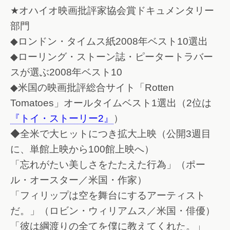
★オハイオ映画批評家協会賞ドキュメンタリー
部門
◆ロンドン・タイムス紙2008年ベスト10選出
◆ローリング・ストーン誌・ピータートラバー
スが選ぶ2008年ベスト10
◆米国の映画批評総合サイト「Rotten
Tomatoes」オールタイムベスト1選出（2位は
『トイ・ストーリー2』
）
◆全米で大ヒットにつき拡大上映（公開3週目
に、単館上映から100館上映へ）
「忘れがたい美しさをたたえた行為」（ポー
ル・オースター／米国・作家）
「フィリップは空を舞台にするアーティスト
だ。」（ロビン・ウィリアムス／米国・俳優）
「彼は綱渡りの全てを僕に教えてくれた。」