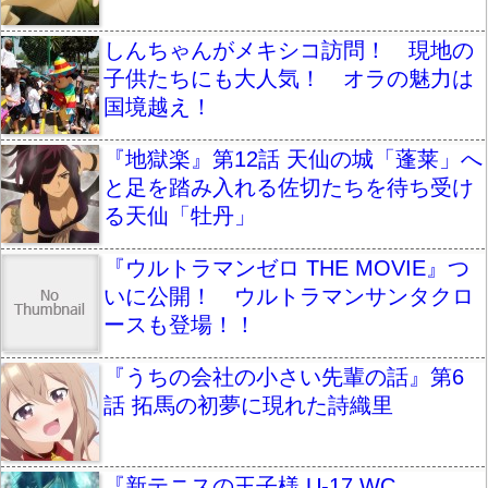
しんちゃんがメキシコ訪問！ 現地の
子供たちにも大人気！ オラの魅力は
国境越え！
『地獄楽』第12話 天仙の城「蓬莱」へ
と足を踏み入れる佐切たちを待ち受け
る天仙「牡丹」
『ウルトラマンゼロ THE MOVIE』つ
いに公開！ ウルトラマンサンタクロ
ースも登場！！
『うちの会社の小さい先輩の話』第6
話 拓馬の初夢に現れた詩織里
『新テニスの王子様 U-17 WC