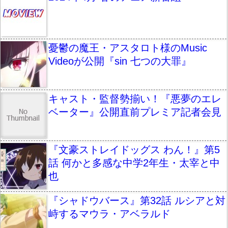
憂鬱の魔王・アスタロト様のMusic
Videoが公開『sin 七つの大罪』
キャスト・監督勢揃い！『悪夢のエレ
ベーター』公開直前プレミア記者会見
『文豪ストレイドッグス わん！』第5
話 何かと多感な中学2年生・太宰と中
也
『シャドウバース』第32話 ルシアと対
峙するマウラ・アベラルド