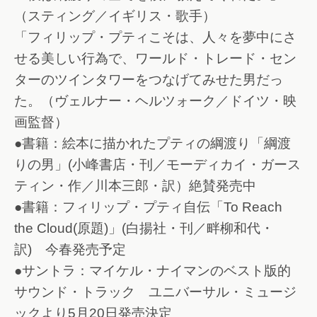
（スティング／イギリス・歌手）
「フィリップ・プティこそは、人々を夢中にさ
せる美しい行為で、ワールド・トレード・セン
ターのツインタワーをつなげてみせた男だっ
た。（ヴェルナー・ヘルツォーク／ドイツ・映
画監督）
●書籍：絵本に描かれたプティの綱渡り「綱渡
りの男」(小峰書店・刊／モーディカイ・ガース
ティン・作／川本三郎・訳）絶賛発売中
●書籍：フィリップ・プティ自伝「To Reach
the Cloud(原題)」(白揚社・刊／畔柳和代・
訳) 今春発売予定
●サントラ：マイケル・ナイマンのベスト版的
サウンド・トラック ユニバーサル・ミュージ
ックより5月20日発売決定