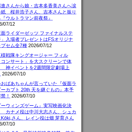
部進さんから娘・吉本多香美さんへ涙
手紙 桜井浩子さん、吉本さんと振り
る『ウルトラマン前夜祭』
6/07/12
仮面ライダーゼッツ ファイナルステ
ジ」入場者プレゼントはFSオリジナ
カプセム全7種
2026/07/12
王様戦隊キングオージャー フィル
・コンサート」を大スクリーンで体
！ 神イベントを2週間限定劇場上
！
2026/07/10
いおばあちゃんが言っていた『仮面ラ
ーカブト 20th 天を継ぐもの』本予
解禁！
2026/07/10
ダーウィンズゲーム』実写映画化決
！ カナメ役は中川大志さん、シュカ
Kōki,さん、レイン役は畑 芽育さん
6/07/10