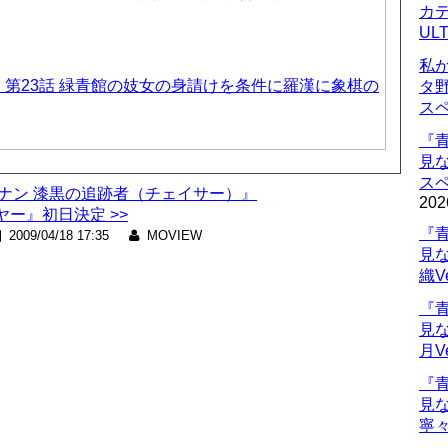
カデ
UL
私
第23話 緑青館の妓女の身請けを条件に羅漢に象棋の
タ
ス
『
見
ス
名探偵コナン 漆黒の追跡者（チェイサー）』
202
ー』初日決定 >>
『
2009/04/18 17:35
MOVIEW
見
織V
『
見
月V
『
見
寧々