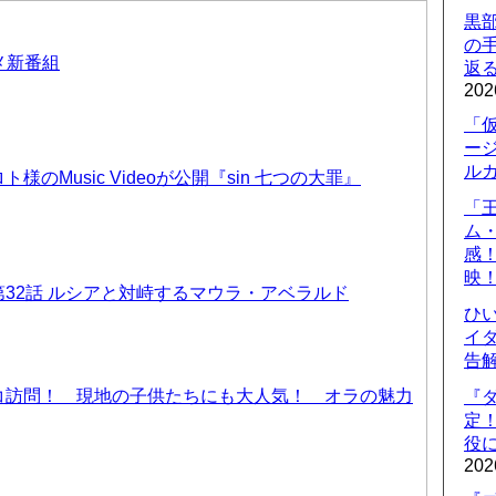
黒
の
ニメ新番組
返
202
「
ー
ル
のMusic Videoが公開『sin 七つの大罪』
「
ム
感
映
32話 ルシアと対峙するマウラ・アベラルド
ひ
イダ
告
コ訪問！ 現地の子供たちにも大人気！ オラの魅力
『
定
役に
202