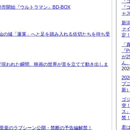
『ゴ
売開始『ウルトラマン』BD-BOX
『ゴ
ャ
新
ァ
天仙の城「蓬莱」へと足を踏み入れる佐切たちを待ち受
定
「
『P
が
ん
で現われた瞬間、映画の世界が音を立てて動き出しま
202
20
プ
新
ゴ
突
ス
禁
君
優里亜のラブシーン公開・禁断の予告編解禁！