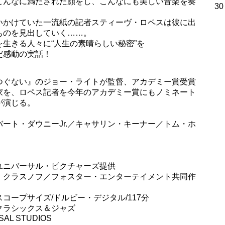
こんなに満たされた顔をし、こんなにも美しい音楽を奏
30
いかけていた一流紙の記者スティーヴ・ロペスは彼に出
ものを見出していく……。
生きる人々に“人生の素晴らしい秘密”を
だ感動の実話！
つぐない』のジョー・ライトが監督、アカデミー賞受賞
家を、ロペス記者を今年のアカデミー賞にもノミネート
が演じる。
ート・ダウニーJr.／キャサリン・キーナー／トム・ホ
ユニバーサル・ピクチャーズ提供
、クラスノフ／フォスター・エンターテイメント共同作
ー/スコープサイズ/ドルビー・デジタル/117分
クラシックス＆ジャズ
SAL STUDIOS