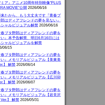
ミア』アニメ10周年特別映像“PLUS
TRA MOVIE”公開
2026/06/16
が来たから、もう大丈夫です『青春ブ
野郎はディアフレンドの夢を見ない』
ペシャルビジュアル解禁
2026/06/16
青春ブタ野郎はディアフレンドの夢を
ない』本予告解禁、明日6月16日には
ペシャルビジュアルを解禁
6/06/15
青春ブタ野郎はディアフレンドの夢を
ない』メモリアルビジュアル【美東美
er.】 解禁
2026/06/14
青春ブタ野郎はディアフレンドの夢を
ない』メモリアルビジュアル【広川卯
er.】 解禁
2026/06/07
青春ブタ野郎はディアフレンドの夢を
ない』メモリアルビジュアル【岩見沢
Ver.】 解禁
2026/05/31