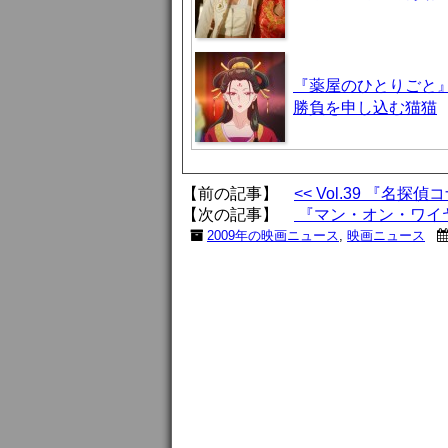
『薬屋のひとりごと』
勝負を申し込む猫猫
【前の記事】
<< Vol.39 『
【次の記事】
『マン・オン・ワイヤ
2009年の映画ニュース
,
映画ニュース