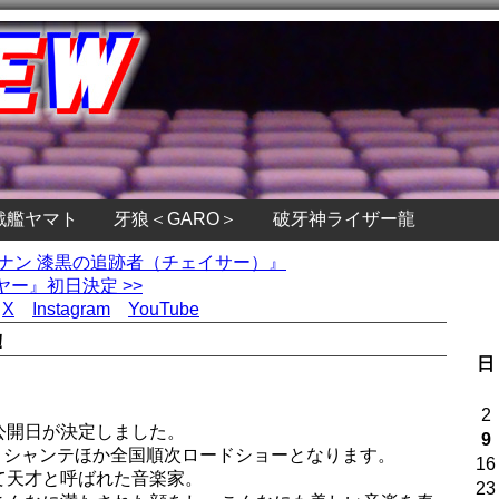
戦艦ヤマト
牙狼＜GARO＞
破牙神ライザー龍
名探偵コナン 漆黒の追跡者（チェイサー）』
ー』初日決定 >>
X
Instagram
YouTube
！
日
2
公開日が決定しました。
9
マズ シャンテほか全国順次ロードショーとなります。
16
て天才と呼ばれた音楽家。
23