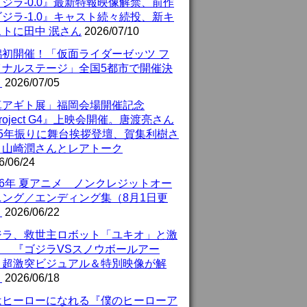
ジラ-0.0』最新特報映像解禁、前作
ジラ-1.0』キャスト続々続投、新キ
ストに田中 泯さん
2026/07/10
潟初開催！「仮面ライダーゼッツ フ
イナルステージ」全国5都市で開催決
！
2026/07/05
真アギト展」福岡会場開催記念
roject G4』上映会開催。唐渡亮さん
25年振りに舞台挨拶登壇、賀集利樹さ
、山崎潤さんとレアトーク
6/06/24
26年 夏アニメ ノンクレジットオー
ニング／エンディング集（8月1日更
）
2026/06/22
ジラ、救世主ロボット「ユキオ」と激
！ 『ゴジラVSスノウボールアー
』超激突ビジュアル＆特別映像が解
！
2026/06/18
はヒーローになれる『僕のヒーローア