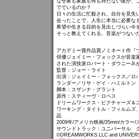
なぜ家も家族も何も持たない彼が、
でているのか？
日々の生活に忙殺され、自分を見失
会ったことで、人生に本当に必要な
希望や生きる目的を見出しづらい今を
そっと教えてくれる。音楽がつない
アカデミー賞作品賞ノミネート作『
俳優ジェイミー・フォックスが音楽
された演技派ロバート・ダウニーJr.
監督：ジョー・ライト
出演：ジェイミー・フォックス／ロバ
ランダー／リサ・ゲイ・ハミルトン
脚本：スザンナ・グラント
原作：スティーヴ・ロペス
ドリームワークス・ピクチャーズ＆
ワーキング・タイトル・フィルムズ
品
2009年/アメリカ映画/35mm/カラ
サウンドトラック：ユニバーサル 
©DREAMWORKS LLC and UNIVER