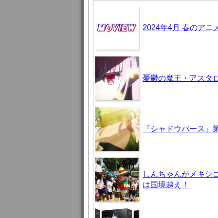
2024年4月 春のア
憂鬱の魔王・アスタロト様
『シャドウバース』第
しんちゃんがメキシ
は国境越え！