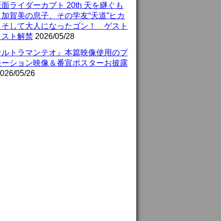
面ライダーカブト 20th 天を継ぐも
』加賀美の息子、その学友“天道”ヒカ
、そして大人になったゴン！ ゲスト
ャスト解禁
2026/05/28
ウルトラマンテオ』本篇映像使用のプ
モーション映像＆番宣ポスターお披露
026/05/26