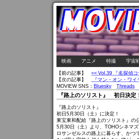
映画
アニメ
特撮
宇宙
【前の記事】
<< Vol.39 『
【次の記事】
『マン・オン・ワイヤ
MOVIEW SNS：
Bluesky
Threads
『路上のソリスト』 初日決定
『路上のソリスト』
初日5月30日（土）に決定！
東宝東和配給『路上のソリスト』の
5月30日（土）より、TOHOシネ
ロサンゼルスの路上に暮らす、かつ