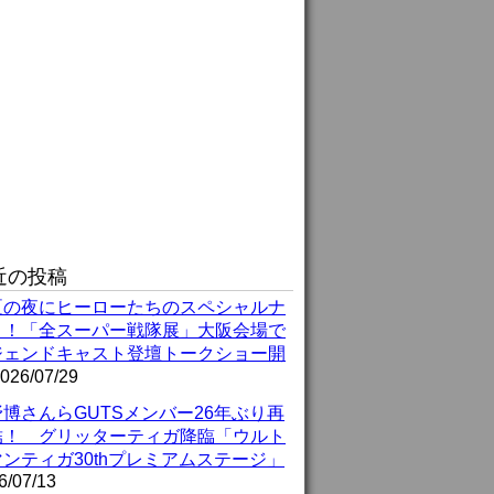
近の投稿
夏の夜にヒーローたちのスペシャルナ
ト！「全スーパー戦隊展」大阪会場で
ジェンドキャスト登壇トークショー開
026/07/29
博さんらGUTSメンバー26年ぶり再
結！ グリッターティガ降臨「ウルト
ンティガ30thプレミアムステージ」
6/07/13