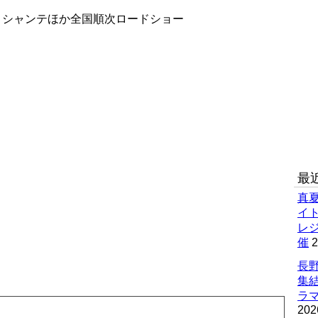
ズ シャンテほか全国順次ロードショー
最
真
イ
レ
催
2
長野
集
ラマ
202