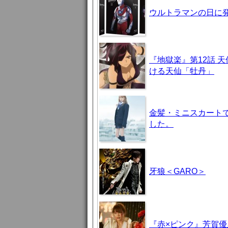
ウルトラマンの日に発
『地獄楽』第12話 
ける天仙「牡丹」
金髪・ミニスカート
した。
牙狼＜GARO＞
『赤×ピンク』芳賀