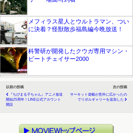
メフィラス星人とウルトラマン、つい
に決着？怪獣散歩福島編今晩放送！
科警研が開発したクウガ専用マシン・
ビートチェイサー2000
以前の投稿
次の投稿
『ちびまる子ちゃん』アニメ放送
サーキット道幅が意外に広かったの
開始25周年！LINE公式アカウント
でリボルギャリーを追加した
開設